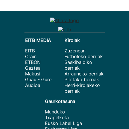
EITB MEDIA
Kirolak
EITB
Zuzenean
Orain
Futboleko berriak
ETBON
Saskibaloiko
Gaztea
berriak
Makusi
Arrauneko berriak
Guau - Gure
Pilotako berriak
Audioa
Herri-kirolakeko
berriak
Gaurkotasuna
Munduko
Txapelketa
Eusko Label Liga