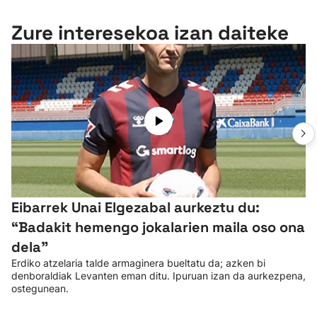
Zure interesekoa izan daiteke
Eibarrek Unai Elgezabal aurkeztu du:
“Badakit hemengo jokalarien maila oso ona
dela”
Erdiko atzelaria talde armaginera bueltatu da; azken bi
denboraldiak Levanten eman ditu. Ipuruan izan da aurkezpena,
ostegunean.