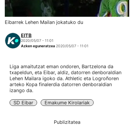
Herri-kirolak
Eibarrek Lehen Mailan jokatuko du
Eskubaloia
EITB
2020/05/07 - 11:01
Kirolak 360
Azken eguneratzea
2020/05/07 - 11:01
Atletismoa
Liga amaitutzat eman ondoren, Bartzelona da
txapeldun, eta Eibar, aldiz, datorren denboraldian
Mendi-lasterketak
Lehen Mailara igoko da. Athletic eta Logroñoren
arteko Kopa finalerdia datorren denboraldian
izango da.
Kirol gehiago
SD Eibar
Emakume Kirolariak
"Helmuga"
Publizitatea