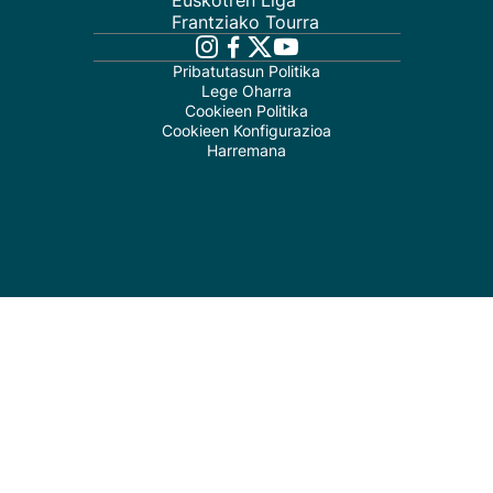
Euskotren Liga
Frantziako Tourra
Pribatutasun Politika
Lege Oharra
Cookieen Politika
Cookieen Konfigurazioa
Harremana