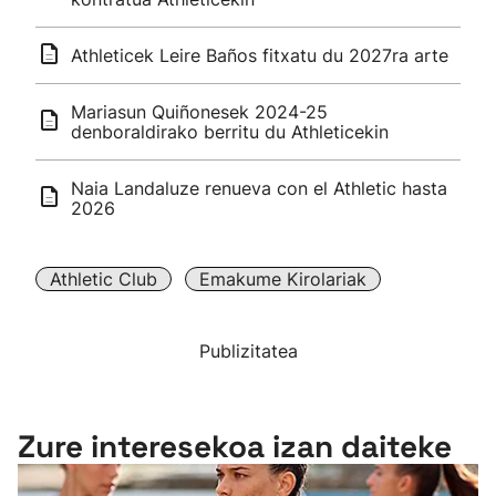
Athleticek Leire Baños fitxatu du 2027ra arte
Mariasun Quiñonesek 2024-25
denboraldirako berritu du Athleticekin
Naia Landaluze renueva con el Athletic hasta
2026
Athletic Club
Emakume Kirolariak
Publizitatea
Zure interesekoa izan daiteke