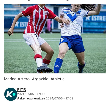
Herri-kirolak
Eskubaloia
Kirolak 360
Atletismoa
Mendi-lasterketak
Kirol gehiago
Marina Artero. Argazkia: Athletic
"Helmuga"
EITB
2024/07/05 - 17:09
Azken eguneratzea
2024/07/05 - 17:09