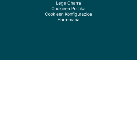
Lege Oharra
Cookieen Politika
Cookieen Konfigurazioa
Harremana