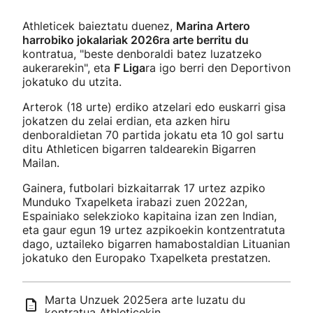
Athleticek baieztatu duenez,
Marina Artero
harrobiko jokalariak 2026ra arte berritu du
kontratua, "beste denboraldi batez luzatzeko
aukerarekin", eta
F Liga
ra igo berri den Deportivon
jokatuko du utzita.
Arterok (18 urte) erdiko atzelari edo euskarri gisa
jokatzen du zelai erdian, eta azken hiru
denboraldietan 70 partida jokatu eta 10 gol sartu
ditu Athleticen bigarren taldearekin Bigarren
Mailan.
Gainera, futbolari bizkaitarrak 17 urtez azpiko
Munduko Txapelketa irabazi zuen 2022an,
Espainiako selekzioko kapitaina izan zen Indian,
eta gaur egun 19 urtez azpikoekin kontzentratuta
dago, uztaileko bigarren hamabostaldian Lituanian
jokatuko den Europako Txapelketa prestatzen.
Marta Unzuek 2025era arte luzatu du
kontratua Athleticekin