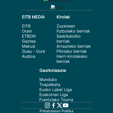
EITB MEDIA
Kirolak
EITB
Zuzenean
Orain
Futboleko berriak
ETBON
Saskibaloiko
Gaztea
berriak
Makusi
Arrauneko berriak
Guau - Gure
Pilotako berriak
Audioa
Herri-kirolakeko
berriak
Gaurkotasuna
Munduko
Txapelketa
Eusko Label Liga
Euskotren Liga
Frantziako Tourra
Pribatutasun Politika