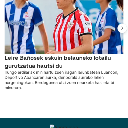
Leire Bañosek eskuin belauneko lotailu
gurutzatua hautsi du
Irungo erdilariak min hartu zuen iragan larunbatean Luancon,
Deportivo Abancaren aurka, denboraldiaurreko lehen
norgehiagokan. Berdegunea utzi zuen neurketa hasi eta bi
minutura.