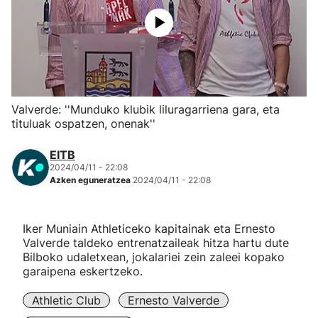
Herri-kirolak
Eskubaloia
Kirolak 360
Valverde: ''Munduko klubik liluragarriena gara, eta
tituluak ospatzen, onenak''
Atletismoa
EITB
2024/04/11 - 22:08
Mendi-lasterketak
Azken eguneratzea
2024/04/11 - 22:08
Kirol gehiago
Iker Muniain Athleticeko kapitainak eta Ernesto
Valverde taldeko entrenatzaileak hitza hartu dute
"Helmuga"
Bilboko udaletxean, jokalariei zein zaleei kopako
garaipena eskertzeko.
Athletic Club
Ernesto Valverde