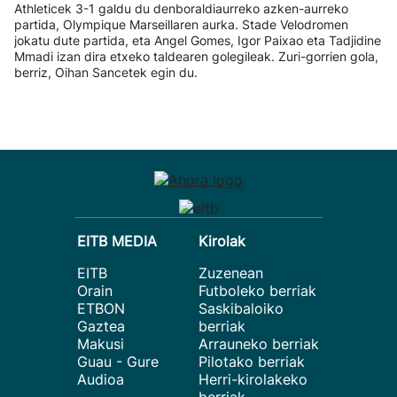
Athleticek 3-1 galdu du denboraldiaurreko azken-aurreko
partida, Olympique Marseillaren aurka. Stade Velodromen
jokatu dute partida, eta Angel Gomes, Igor Paixao eta Tadjidine
Mmadi izan dira etxeko taldearen golegileak. Zuri-gorrien gola,
berriz, Oihan Sancetek egin du.
EITB MEDIA
Kirolak
EITB
Zuzenean
Orain
Futboleko berriak
ETBON
Saskibaloiko
Gaztea
berriak
Makusi
Arrauneko berriak
Guau - Gure
Pilotako berriak
Audioa
Herri-kirolakeko