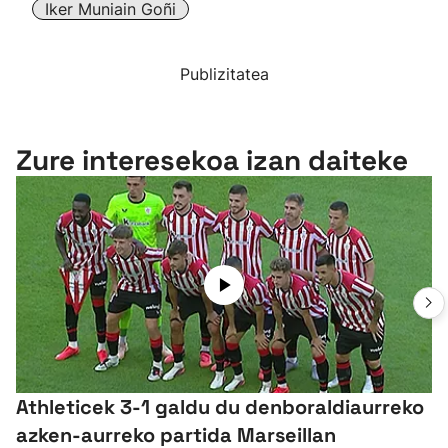
Iker Muniain Goñi
Publizitatea
Zure interesekoa izan daiteke
Athleticek 3-1 galdu du denboraldiaurreko
azken-aurreko partida Marseillan