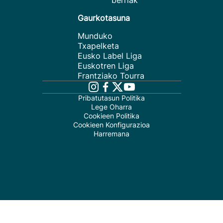
berriak
Gaurkotasuna
Munduko
Txapelketa
Eusko Label Liga
Euskotren Liga
Frantziako Tourra
Pribatutasun Politika
Lege Oharra
Cookieen Politika
Cookieen Konfigurazioa
Harremana