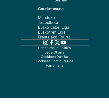
berriak
Gaurkotasuna
Munduko
Txapelketa
Eusko Label Liga
Euskotren Liga
Frantziako Tourra
Pribatutasun Politika
Lege Oharra
Cookieen Politika
Cookieen Konfigurazioa
Harremana