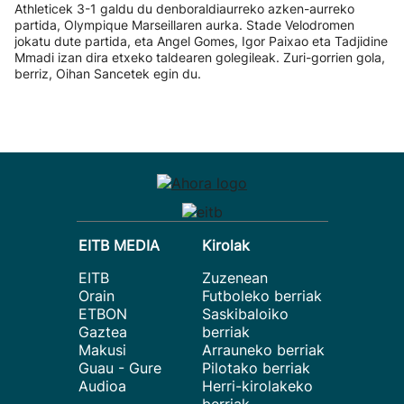
Athleticek 3-1 galdu du denboraldiaurreko azken-aurreko
partida, Olympique Marseillaren aurka. Stade Velodromen
jokatu dute partida, eta Angel Gomes, Igor Paixao eta Tadjidine
Mmadi izan dira etxeko taldearen golegileak. Zuri-gorrien gola,
berriz, Oihan Sancetek egin du.
EITB MEDIA
Kirolak
EITB
Zuzenean
Orain
Futboleko berriak
ETBON
Saskibaloiko
Gaztea
berriak
Makusi
Arrauneko berriak
Guau - Gure
Pilotako berriak
Audioa
Herri-kirolakeko