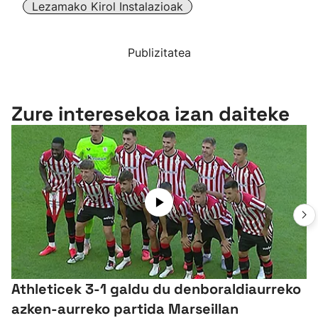
Lezamako Kirol Instalazioak
Publizitatea
Zure interesekoa izan daiteke
Athleticek 3-1 galdu du denboraldiaurreko
azken-aurreko partida Marseillan