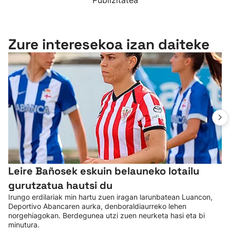
Publizitatea
Zure interesekoa izan daiteke
Leire Bañosek eskuin belauneko lotailu
gurutzatua hautsi du
Irungo erdilariak min hartu zuen iragan larunbatean Luancon,
Deportivo Abancaren aurka, denboraldiaurreko lehen
norgehiagokan. Berdegunea utzi zuen neurketa hasi eta bi
minutura.