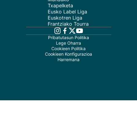
Txapelketa
Eusko Label Liga
Euskotren Liga
Frantziako Tourra
Pribatutasun Politika
Lege Oharra
Cookieen Politika
Cookieen Konfigurazioa
Harremana