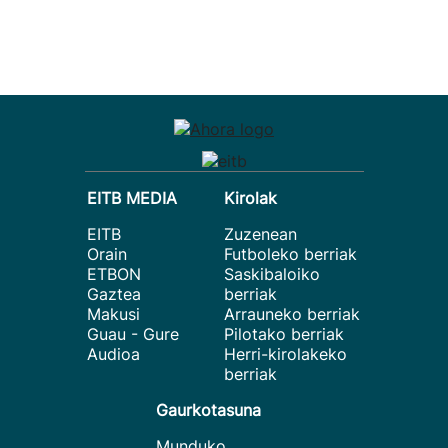
EITB MEDIA
Kirolak
EITB
Zuzenean
Orain
Futboleko berriak
ETBON
Saskibaloiko
Gaztea
berriak
Makusi
Arrauneko berriak
Guau - Gure
Pilotako berriak
Audioa
Herri-kirolakeko
berriak
Gaurkotasuna
Munduko