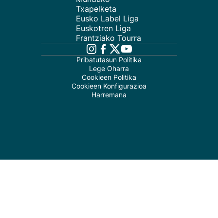
Txapelketa
Eusko Label Liga
Euskotren Liga
Frantziako Tourra
Pribatutasun Politika
Lege Oharra
Cookieen Politika
Cookieen Konfigurazioa
Harremana