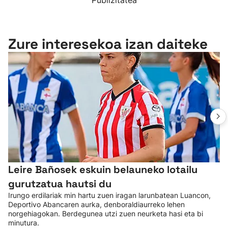
Publizitatea
Zure interesekoa izan daiteke
Leire Bañosek eskuin belauneko lotailu
gurutzatua hautsi du
Irungo erdilariak min hartu zuen iragan larunbatean Luancon,
Deportivo Abancaren aurka, denboraldiaurreko lehen
norgehiagokan. Berdegunea utzi zuen neurketa hasi eta bi
minutura.