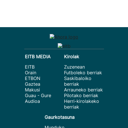
EITB MEDIA
Kirolak
EITB
Zuzenean
Orain
Futboleko berriak
ETBON
Saskibaloiko
Gaztea
berriak
Makusi
Arrauneko berriak
Guau - Gure
Pilotako berriak
Audioa
Herri-kirolakeko
berriak
Gaurkotasuna
Munduko