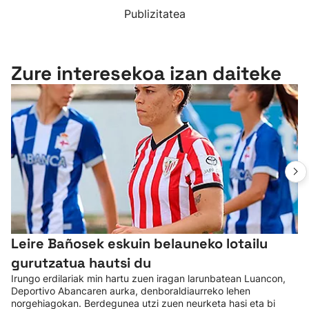
Publizitatea
Zure interesekoa izan daiteke
Leire Bañosek eskuin belauneko lotailu
gurutzatua hautsi du
Irungo erdilariak min hartu zuen iragan larunbatean Luancon,
Deportivo Abancaren aurka, denboraldiaurreko lehen
norgehiagokan. Berdegunea utzi zuen neurketa hasi eta bi