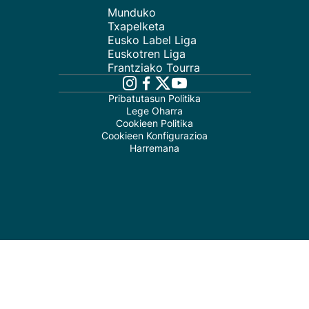
Munduko
Txapelketa
Eusko Label Liga
Euskotren Liga
Frantziako Tourra
Pribatutasun Politika
Lege Oharra
Cookieen Politika
Cookieen Konfigurazioa
Harremana