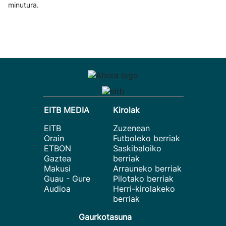
minutura.
EITB MEDIA
Kirolak
EITB
Zuzenean
Orain
Futboleko berriak
ETBON
Saskibaloiko
Gaztea
berriak
Makusi
Arrauneko berriak
Guau - Gure
Pilotako berriak
Audioa
Herri-kirolakeko
berriak
Gaurkotasuna