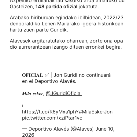
Azpeitiko erdilariak lau sasoiko aroa amaituko du
Gasteizen,
148 partida ofizial
jokatuta.
Arabako hiriburuan egindako ibilbidean, 2022/23
denboraldiko Lehen Mailarako igoera historikoan
hartu zuen parte Guridik.
Alavesek argitaratutako oharrean, zorte ona opa
dio aurrerantzean izango dituen erronkei begira.
𝐎𝐅𝐈𝐂𝐈𝐀𝐋 ✅ | Jon Guridi no continuará
en el Deportivo Alavés.
𝑴𝒊𝒍𝒂 𝒆𝒔𝒌𝒆𝒓,
@JGuridiOficial
ℹ️
https://t.co/R6yMxa1phY
#MilaEskerJon
pic.twitter.com/xziPtar1vc
— Deportivo Alavés (@Alaves)
June 10,
2026