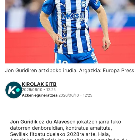
Herri-kirolak
Eskubaloia
Kirolak 360
Atletismoa
Jon Guridiren artxiboko irudia. Argazkia: Europa Press
Mendi-lasterketak
KIROLAK EITB
2026/06/10 - 12:25
Kirol gehiago
Azken eguneratzea
2026/06/10 - 12:25
"Helmuga"
Jon Guridik
ez du
Alaves
en jokatzen jarraituko
datorren denboraldian, kontratua amaituta,
Sevillak fitxatu duelako 2028ra arte. Hala,