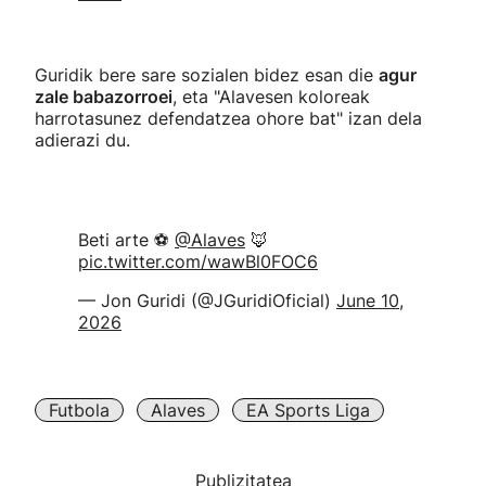
Guridik bere sare sozialen bidez esan die
agur
zale babazorroei
, eta "Alavesen koloreak
harrotasunez defendatzea ohore bat" izan dela
adierazi du.
Beti arte ⚽️
@Alaves
🦊
pic.twitter.com/wawBl0FOC6
— Jon Guridi (@JGuridiOficial)
June 10,
2026
Futbola
Alaves
EA Sports Liga
Publizitatea