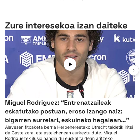
Zure interesekoa izan daiteke
Miguel Rodriguez: “Entrenatzaileak
eskatutako postuan, eroso izango naiz:
bigarren aurrelari, eskuineko hegalean…”
Alavesen fitxaketa berria Herbehereetako Utrecht taldetik iritsi
da Gasteizera, eta astelehenean aurkeztu dute. Miguel
Rodriguezek ilusio handia du euskal taldean aritzeko