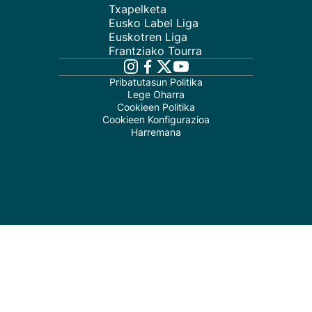
Txapelketa
Eusko Label Liga
Euskotren Liga
Frantziako Tourra
Pribatutasun Politika
Lege Oharra
Cookieen Politika
Cookieen Konfigurazioa
Harremana