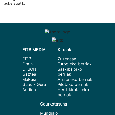
aukeragatik.
EITB MEDIA
Kirolak
EITB
Zuzenean
Orain
Futboleko berriak
ETBON
Saskibaloiko
Gaztea
berriak
Makusi
Arrauneko berriak
Guau - Gure
Pilotako berriak
Audioa
Herri-kirolakeko
berriak
Gaurkotasuna
Munduko