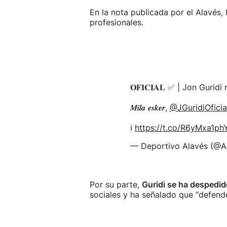
En la nota publicada por el Alavés,
profesionales.
𝐎𝐅𝐈𝐂𝐈𝐀𝐋 ✅ | Jon Guri
𝑴𝒊𝒍𝒂 𝒆𝒔𝒌𝒆𝒓,
@JGuridiOficia
ℹ️
https://t.co/R6yMxa1ph
— Deportivo Alavés (@A
Por su parte,
Guridi se ha despedid
sociales y ha señalado que “defende