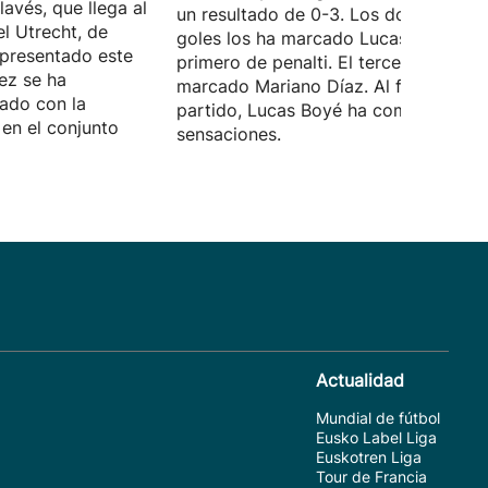
lavés, que llega al
un resultado de 0-3. Los dos primero
el Utrecht, de
goles los ha marcado Lucas Boyé, el
 presentado este
primero de penalti. El tercero lo ha
ez se ha
marcado Mariano Díaz. Al final del
ado con la
partido, Lucas Boyé ha compartido s
en el conjunto
sensaciones.
Actualidad
Mundial de fútbol
Eusko Label Liga
Euskotren Liga
Tour de Francia