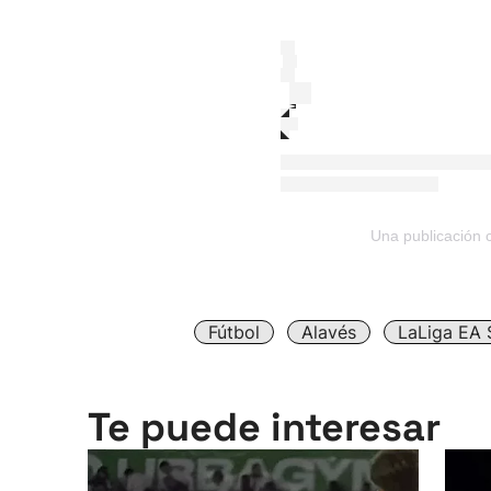
Una publicación 
Fútbol
Alavés
LaLiga EA 
Te puede interesar