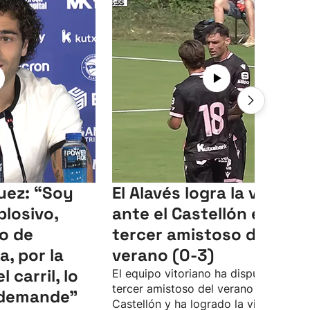
uez: “Soy
El Alavés logra la victoria
plosivo,
ante el Castellón en el
o de
tercer amistoso del
, por la
verano (0-3)
 carril, lo
El equipo vitoriano ha disputado su
tercer amistoso del verano ante el
 demande”
Castellón y ha logrado la victoria con