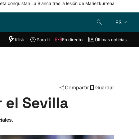
eta conquistan La Blanca tras la lesión de Mariezkurrena
ES
"Helmuga"
Klisk
Para ti
En directo
Últimas noticias
Klisk
En directo
s
Para ti
Lo último
Compartir
Guardar
 el Sevilla
iales.