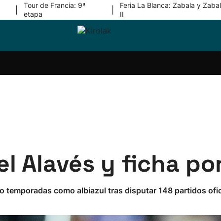
Tour de Francia: 9ª
Feria La Blanca: Zabala y Zabal
|
|
etapa
II
ri-
Balonmano
Kirolak
Atletismo
Carreras
Más
olak
360
de
deporte
Equipos
montaña
kolaritza
Competiciones
En
ri-
directo
otzea
Vídeos
ol Herri
por
atira
deporte
l Alavés y ficha por
 temporadas como albiazul tras disputar 148 partidos ofic