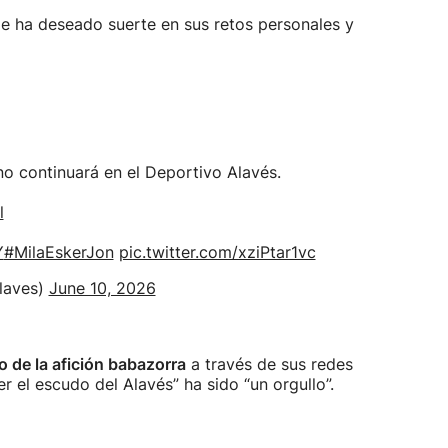
 le ha deseado suerte en sus retos personales y
di no continuará en el Deportivo Alavés.
l
Y
#MilaEskerJon
pic.twitter.com/xziPtar1vc
laves)
June 10, 2026
o de la afición babazorra
a través de sus redes
r el escudo del Alavés” ha sido “un orgullo”.