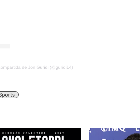
compartida de Jon Guridi (@guridi14)
Sports