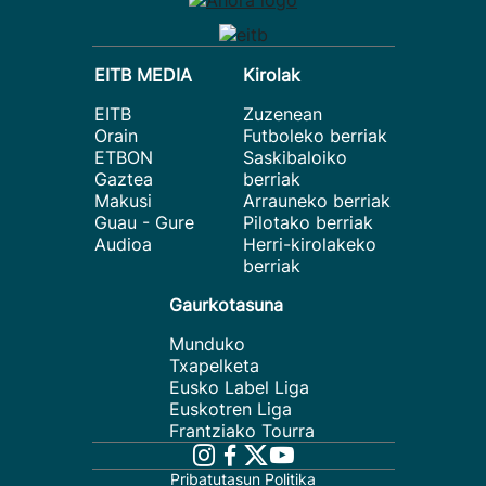
EITB MEDIA
Kirolak
EITB
Zuzenean
Orain
Futboleko berriak
ETBON
Saskibaloiko
Gaztea
berriak
Makusi
Arrauneko berriak
Guau - Gure
Pilotako berriak
Audioa
Herri-kirolakeko
berriak
Gaurkotasuna
Munduko
Txapelketa
Eusko Label Liga
Euskotren Liga
Frantziako Tourra
Pribatutasun Politika