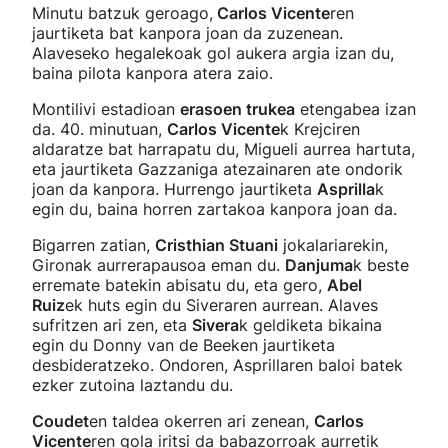
Minutu batzuk geroago,
Carlos Vicente
ren
jaurtiketa bat kanpora joan da zuzenean.
Alaveseko hegalekoak gol aukera argia izan du,
baina pilota kanpora atera zaio.
Montilivi estadioan
erasoen trukea
etengabea izan
da. 40. minutuan,
Carlos Vicente
k Krejciren
aldaratze bat harrapatu du, Migueli aurrea hartuta,
eta jaurtiketa Gazzaniga atezainaren ate ondorik
joan da kanpora. Hurrengo jaurtiketa
Asprilla
k
egin du, baina horren zartakoa kanpora joan da.
Bigarren zatian,
Cristhian Stuani
jokalariarekin,
Gironak aurrerapausoa eman du.
Danjuma
k beste
erremate batekin abisatu du, eta gero,
Abel
Ruiz
ek huts egin du Siveraren aurrean. Alaves
sufritzen ari zen, eta
Sivera
k geldiketa bikaina
egin du Donny van de Beeken jaurtiketa
desbideratzeko. Ondoren, Asprillaren baloi batek
ezker zutoina laztandu du.
Coudet
en taldea okerren ari zenean,
Carlos
Vicente
ren gola iritsi da babazorroak aurretik