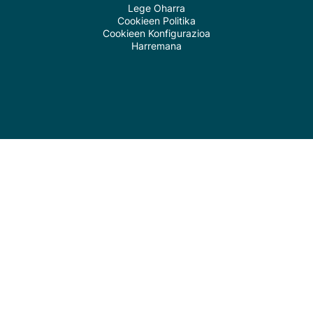
Lege Oharra
Cookieen Politika
Cookieen Konfigurazioa
Harremana