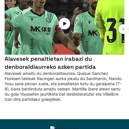
Alavesek penaltietan irabazi du
denboraldiaurreko azken partida
Alavesek amaitu du denboraldiaurrea. Quique Sanchez
Floresen taldeak Racingen aurka jokatu du Sardineron, Nando
Yosu saria jokoan zuela, eta penaltietan lortu du garaipena (7-
8), bana berdinduta amaitu ostean. Mantilla (bere atean sartu
du gola Youssefen jaurtiketa bat desbideratuta) eta Villalibre
izan dira partidako golegileak.