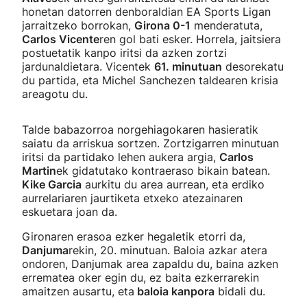
honetan datorren denboraldian EA Sports Ligan
jarraitzeko borrokan,
Girona
0-1
menderatuta,
Carlos Vicente
ren gol bati esker. Horrela, jaitsiera
postuetatik kanpo iritsi da azken zortzi
jardunaldietara. Vicentek
61. minutuan
desorekatu
du partida, eta Michel Sanchezen taldearen krisia
areagotu du.
Talde babazorroa norgehiagokaren hasieratik
saiatu da arriskua sortzen. Zortzigarren minutuan
iritsi da partidako lehen aukera argia,
Carlos
Martin
ek gidatutako kontraeraso bikain batean.
Kike Garcia
aurkitu du area aurrean, eta erdiko
aurrelariaren jaurtiketa etxeko atezainaren
eskuetara joan da.
Gironaren erasoa ezker hegaletik etorri da,
Danjuma
rekin, 20. minutuan. Baloia azkar atera
ondoren, Danjumak area zapaldu du, baina azken
errematea oker egin du, ez baita ezkerrarekin
amaitzen ausartu, eta
baloia kanpora
bidali du.