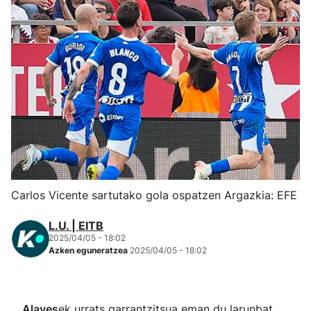
Herri-kirolak
Eskubaloia
Kirolak 360
Atletismoa
Mendi-lasterketak
Carlos Vicente sartutako gola ospatzen Argazkia: EFE
Kirol gehiago
L.U. | EITB
2025/04/05 - 18:02
"Helmuga"
Azken eguneratzea
2025/04/05 - 18:02
Alaves
ek urrats garrantzitsua eman du larunbat