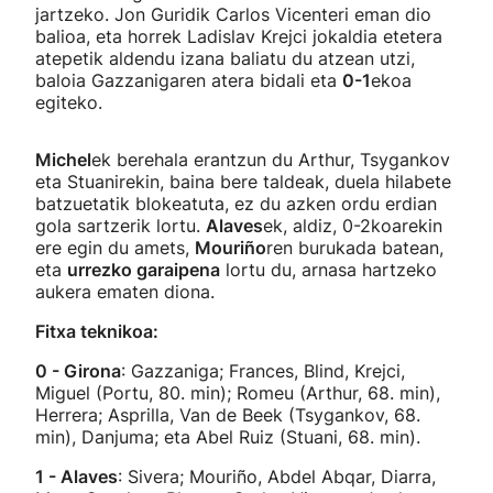
jartzeko. Jon Guridik Carlos Vicenteri eman dio
balioa, eta horrek Ladislav Krejci jokaldia etetera
atepetik aldendu izana baliatu du atzean utzi,
baloia Gazzanigaren atera bidali eta
0-1
ekoa
egiteko.
Michel
ek berehala erantzun du Arthur, Tsygankov
eta Stuanirekin, baina bere taldeak, duela hilabete
batzuetatik blokeatuta, ez du azken ordu erdian
gola sartzerik lortu.
Alaves
ek, aldiz, 0-2koarekin
ere egin du amets,
Mouriño
ren burukada batean,
eta
urrezko garaipena
lortu du, arnasa hartzeko
aukera ematen diona.
Fitxa teknikoa:
0 - Girona
: Gazzaniga; Frances, Blind, Krejci,
Miguel (Portu, 80. min); Romeu (Arthur, 68. min),
Herrera; Asprilla, Van de Beek (Tsygankov, 68.
min), Danjuma; eta Abel Ruiz (Stuani, 68. min).
1 - Alaves
: Sivera; Mouriño, Abdel Abqar, Diarra,