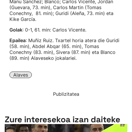
Manu Sanchez; Blanco; Carlos Vicente, Jordan
(Guevara, 73. min), Carlos Martin (Tomas
Conechny, 81. min); Guridi (Aleña, 73. min) eta
Kike García.
Golak
: 0-1, 61. min: Carlos Vicente.
Epailea
: Muñiz Ruiz. Txartel horia atera die Guridi
(58. min), Abdel Abqar (65. min), Tomas
Conechny (83. min), Sivera (87. min) eta Blanco
(89. min) Alaveseko jokalariei.
Alaves
Publizitatea
Zure interesekoa izan daiteke