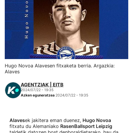
Herri-kirolak
Eskubaloia
Kirolak 360
Atletismoa
Hugo Novoa Alavesen fitxaketa berria. Argazkia:
Alaves
Mendi-lasterketak
AGENTZIAK | EITB
Kirol gehiago
2024/07/22 - 19:35
Azken eguneratzea
2024/07/22 - 19:35
"Helmuga"
Alaves
ek jakitera eman duenez,
Hugo Novoa
fitxatu du Alemaniako
RasenBallsport Leipzig
taldetik datozen bost denboraldietarako, hau da,