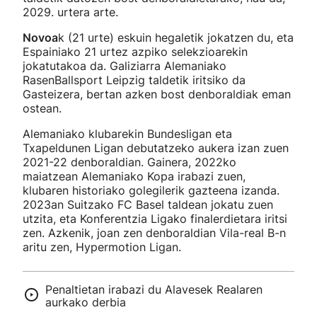
2029. urtera arte.
Novoa
k (21 urte) eskuin hegaletik jokatzen du, eta
Espainiako 21 urtez azpiko selekzioarekin
jokatutakoa da. Galiziarra Alemaniako
RasenBallsport Leipzig taldetik iritsiko da
Gasteizera, bertan azken bost denboraldiak eman
ostean.
Alemaniako klubarekin Bundesligan eta
Txapeldunen Ligan debutatzeko aukera izan zuen
2021-22 denboraldian. Gainera, 2022ko
maiatzean Alemaniako Kopa irabazi zuen,
klubaren historiako golegilerik gazteena izanda.
2023an Suitzako FC Basel taldean jokatu zuen
utzita, eta Konferentzia Ligako finalerdietara iritsi
zen. Azkenik, joan zen denboraldian Vila-real B-n
aritu zen, Hypermotion Ligan.
Penaltietan irabazi du Alavesek Realaren
aurkako derbia