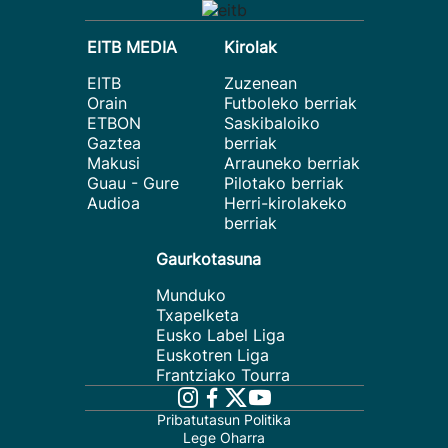
EITB MEDIA
Kirolak
EITB
Zuzenean
Orain
Futboleko berriak
ETBON
Saskibaloiko
Gaztea
berriak
Makusi
Arrauneko berriak
Guau - Gure
Pilotako berriak
Audioa
Herri-kirolakeko
berriak
Gaurkotasuna
Munduko
Txapelketa
Eusko Label Liga
Euskotren Liga
Frantziako Tourra
Pribatutasun Politika
Lege Oharra