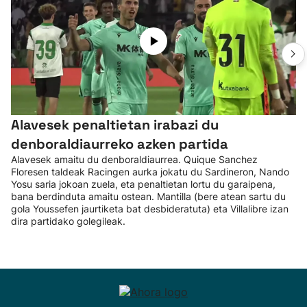
Alavesek penaltietan irabazi du
denboraldiaurreko azken partida
Alavesek amaitu du denboraldiaurrea. Quique Sanchez
Floresen taldeak Racingen aurka jokatu du Sardineron, Nando
Yosu saria jokoan zuela, eta penaltietan lortu du garaipena,
bana berdinduta amaitu ostean. Mantilla (bere atean sartu du
gola Youssefen jaurtiketa bat desbideratuta) eta Villalibre izan
dira partidako golegileak.