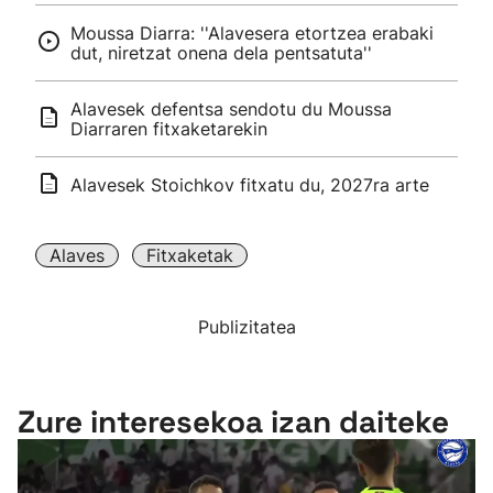
Moussa Diarra: ''Alavesera etortzea erabaki
dut, niretzat onena dela pentsatuta''
Alavesek defentsa sendotu du Moussa
Diarraren fitxaketarekin
Alavesek Stoichkov fitxatu du, 2027ra arte
Alaves
Fitxaketak
Publizitatea
Zure interesekoa izan daiteke