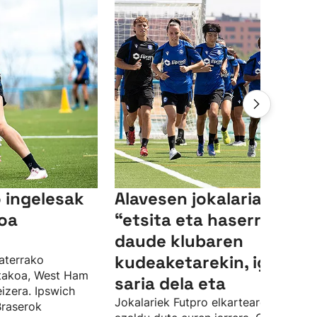
 ingelesak
Alavesen jokalariak
oa
“etsita eta haserre"
daude klubaren
kudeaketarekin, igoera-
aterrako
utakoa, West Ham
saria dela eta
eizera. Ipswich
Jokalariek Futpro elkartearen bidez
Braserok