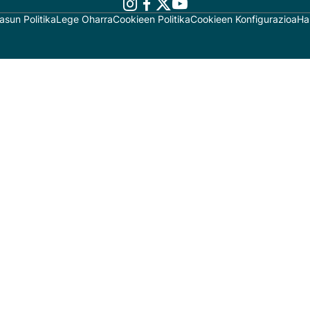
asun Politika
Lege Oharra
Cookieen Politika
Cookieen Konfigurazioa
Ha