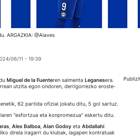
i du. ARGAZKIA: @Alaves
024/06/11 - 19:39
Publizi
 du
Miguel de la Fuente
ren salmenta
Leganes
era.
rrean utzita egon ondoren, derrigorrezko eroste-
enetik, 62 partida ofizial jokatu ditu, 5 gol sartuz.
riaren "esfortzua eta konpromezua" eskertu ditu.
aras
,
Alex Balboa
,
Alan Godoy
eta
Abdallahi
uliko direla iragarri du klubak, lagapen kontratuak