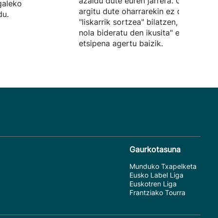
azaldu dute euren jarrera. Gainera,
galeko
argitu dute oharrarekin ez dutela
du.
"liskarrik sortzea" bilatzen, "egoera
nola bideratu den ikusita" euren
etsipena agertu baizik.
Gaurkotasuna
Munduko Txapelketa
Eusko Label Liga
Euskotren Liga
Frantziako Tourra