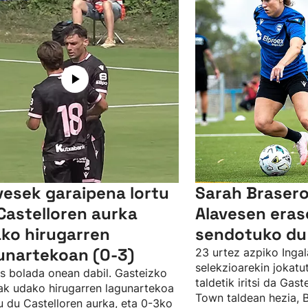
vesek garaipena lortu
Sarah Brasero
Castelloren aurka
Alavesen eras
ko hirugarren
sendotuko du
unartekoan (0-3)
23 urtez azpiko Ingal
selekzioarekin jokat
s bolada onean dabil. Gasteizko
taldetik iritsi da Gast
ak udako hirugarren lagunartekoa
Town taldean hezia, 
u du Castelloren aurka, eta 0-3ko