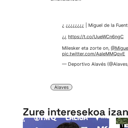
¿ ¿¿¿¿¿¿¿¿ | Miguel de la Fuen
¿¿
https://t.co/UueWCn6ngC
Milesker eta zorte on,
@Miguel
pic.twitter.com/AaleMMQqvE
— Deportivo Alavés (@Alaves
Alaves
Zure interesekoa iza