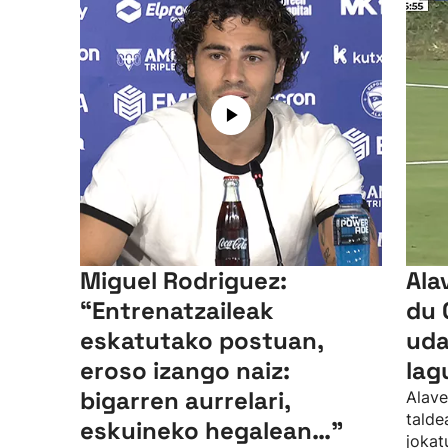
Miguel Rodriguez:
Ala
“Entrenatzaileak
du 
eskatutako postuan,
uda
eroso izango naiz:
lag
bigarren aurrelari,
Alave
talde
eskuineko hegalean…”
jokat