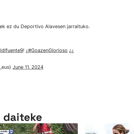
tek ez du Deportivo Alavesen jarraituko.
dlfuente9
! ¿
#GoazenGlorioso
¿¿
_eus)
June 11, 2024
n daiteke