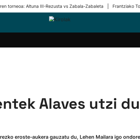
|
ren torneoa: Altuna III-Rezusta vs Zabala-Zabaleta
Frantziako To
i-
Eskubaloia
Kirolak
Atletismoa
Mendi-
Kirol
lak
360
lasterketak
gehiag
Taldeak
olaritza
Lehiaketak
Zuzenean
i-
Kirol-
tzea
bideoak
l Herri
tira
entek Alaves utzi d
rezko eroste-aukera gauzatu du, Lehen Mailara igo ondore