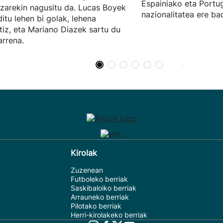
Espainiako eta Portu
zarekin nagusitu da. Lucas Boyek
nazionalitatea ere ba
ditu lehen bi golak, lehena
tiz, eta Mariano Diazek sartu du
arrena.
Kirolak
Zuzenean
Futboleko berriak
Saskibaloiko berriak
Arrauneko berriak
Pilotako berriak
Herri-kirolakeko berriak