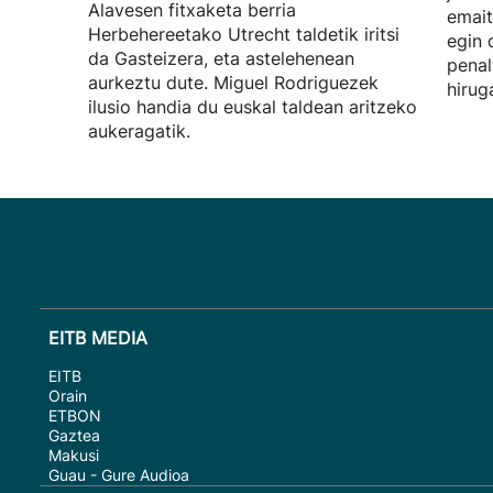
Alavesen fitxaketa berria
emait
Herbehereetako Utrecht taldetik iritsi
egin 
da Gasteizera, eta astelehenean
penal
aurkeztu dute. Miguel Rodriguezek
hirug
ilusio handia du euskal taldean aritzeko
aukeragatik.
EITB MEDIA
EITB
Orain
ETBON
Gaztea
Makusi
Guau - Gure Audioa