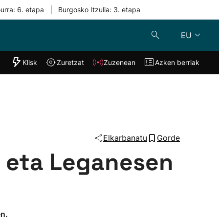
|
urra: 6. etapa
Burgosko Itzulia: 3. etapa
EU
"Helmuga"
Klisk
Zuretzat
Zuzenean
Azken berriak
Klisk
Zuzenean
o
Zuretzat
Azken berria
Elkarbanatu
Gorde
u eta Leganesen
n.