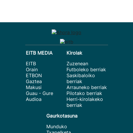
EITB MEDIA
Kirolak
EITB
Zuzenean
Orain
Futboleko berriak
ETBON
Saskibaloiko
Gaztea
berriak
Makusi
Arrauneko berriak
Guau - Gure
Pilotako berriak
Audioa
Herri-kirolakeko
berriak
Gaurkotasuna
Munduko
Txapelketa