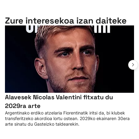
Zure interesekoa izan daiteke
Alavesek Nicolas Valentini fitxatu du
2029ra arte
Argentinako erdiko atzelaria Fiorentinatik iritsi da, bi klubek
transferitzeko akordioa lortu ostean. 2029ko ekainaren 30era
arte sinatu du Gasteizko taldearekin.