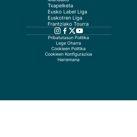
Txapelketa
Eusko Label Liga
Euskotren Liga
Frantziako Tourra
Pribatutasun Politika
Lege Oharra
Cookieen Politika
Cookieen Konfigurazioa
Harremana