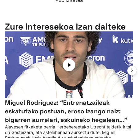
Publizitatea
Zure interesekoa izan daiteke
Miguel Rodriguez: “Entrenatzaileak
eskatutako postuan, eroso izango naiz:
bigarren aurrelari, eskuineko hegalean…”
Alavesen fitxaketa berria Herbehereetako Utrecht taldetik iritsi
da Gasteizera, eta astelehenean aurkeztu dute. Miguel
Rodriguezek ilusio handia du euskal taldean aritzeko