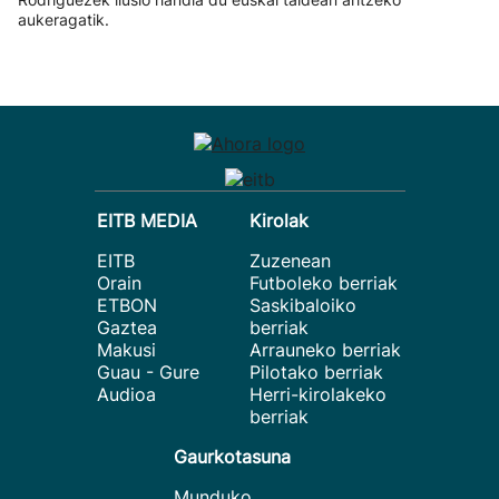
aukeragatik.
EITB MEDIA
Kirolak
EITB
Zuzenean
Orain
Futboleko berriak
ETBON
Saskibaloiko
Gaztea
berriak
Makusi
Arrauneko berriak
Guau - Gure
Pilotako berriak
Audioa
Herri-kirolakeko
berriak
Gaurkotasuna
Munduko