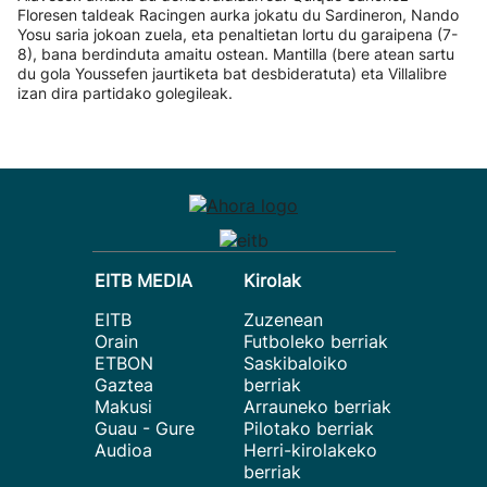
Floresen taldeak Racingen aurka jokatu du Sardineron, Nando
Yosu saria jokoan zuela, eta penaltietan lortu du garaipena (7-
8), bana berdinduta amaitu ostean. Mantilla (bere atean sartu
du gola Youssefen jaurtiketa bat desbideratuta) eta Villalibre
izan dira partidako golegileak.
EITB MEDIA
Kirolak
EITB
Zuzenean
Orain
Futboleko berriak
ETBON
Saskibaloiko
Gaztea
berriak
Makusi
Arrauneko berriak
Guau - Gure
Pilotako berriak
Audioa
Herri-kirolakeko
berriak