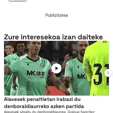
Publizitatea
Zure interesekoa izan daiteke
Alavesek penaltietan irabazi du
denboraldiaurreko azken partida
Alavesek amaitu du denboraldiaurrea. Quique Sanchez