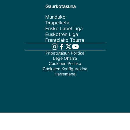
Gaurkotasuna
Munduko
Txapelketa
Eusko Label Liga
Euskotren Liga
Frantziako Tourra
Pribatutasun Politika
Lege Oharra
Cookieen Politika
Cookieen Konfigurazioa
Harremana