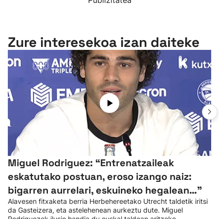
Publizitatea
Zure interesekoa izan daiteke
Miguel Rodriguez: “Entrenatzaileak
eskatutako postuan, eroso izango naiz:
bigarren aurrelari, eskuineko hegalean…”
Alavesen fitxaketa berria Herbehereetako Utrecht taldetik iritsi
da Gasteizera, eta astelehenean aurkeztu dute. Miguel
Rodriguezek ilusio handia du euskal taldean aritzeko