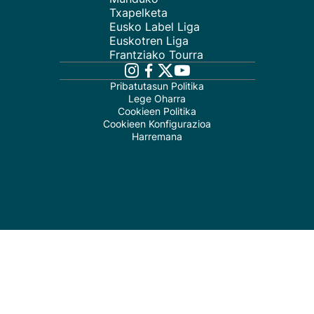
Txapelketa
Eusko Label Liga
Euskotren Liga
Frantziako Tourra
Pribatutasun Politika
Lege Oharra
Cookieen Politika
Cookieen Konfigurazioa
Harremana