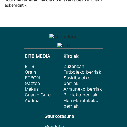
aukeragatik.
EITB MEDIA
Kirolak
EITB
Zuzenean
Orain
Futboleko berriak
ETBON
Saskibaloiko
Gaztea
berriak
Makusi
Arrauneko berriak
Guau - Gure
Pilotako berriak
Audioa
Herri-kirolakeko
berriak
Gaurkotasuna
Munduko