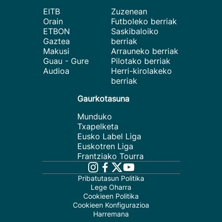
EITB
Zuzenean
Orain
Futboleko berriak
ETBON
Saskibaloiko
Gaztea
berriak
Makusi
Arrauneko berriak
Guau - Gure
Pilotako berriak
Audioa
Herri-kirolakeko
berriak
Gaurkotasuna
Munduko
Txapelketa
Eusko Label Liga
Euskotren Liga
Frantziako Tourra
Pribatutasun Politika
Lege Oharra
Cookieen Politika
Cookieen Konfigurazioa
Harremana