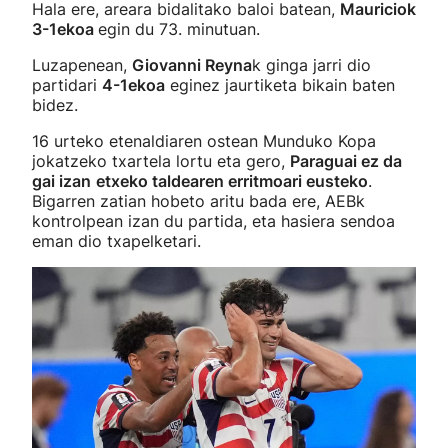
Hala ere, areara bidalitako baloi batean,
Mauriciok
3-1ekoa
egin du 73. minutuan.
Luzapenean,
Giovanni Reyna
k ginga jarri dio
partidari
4-1ekoa
eginez jaurtiketa bikain baten
bidez.
16 urteko etenaldiaren ostean Munduko Kopa
jokatzeko txartela lortu eta gero,
Paraguai ez da
gai izan
etxeko taldearen erritmoari eusteko
.
Bigarren zatian hobeto aritu bada ere, AEBk
kontrolpean izan du partida, eta hasiera sendoa
eman dio txapelketari.