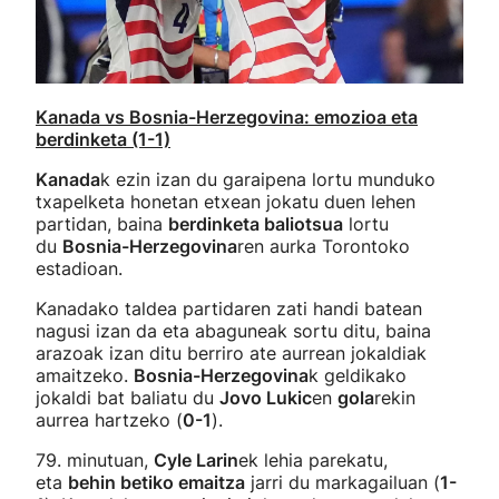
Kanada vs Bosnia-Herzegovina: emozioa eta
berdinketa (1-1)
Kanada
k ezin izan du garaipena lortu munduko
txapelketa honetan etxean jokatu duen lehen
partidan, baina
berdinketa baliotsua
lortu
du
Bosnia-Herzegovina
ren aurka Torontoko
estadioan.
Kanadako taldea partidaren zati handi batean
nagusi izan da eta abaguneak sortu ditu, baina
arazoak izan ditu berriro ate aurrean jokaldiak
amaitzeko.
Bosnia-Herzegovina
k geldikako
jokaldi bat baliatu du
Jovo Lukic
en
gola
rekin
aurrea hartzeko (
0-1
).
79. minutuan,
Cyle Larin
ek lehia parekatu,
eta
behin betiko emaitza
jarri du markagailuan (
1-