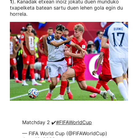
1
). Kanadak etxean inoiz jokatu duen munduko
txapelketa batean sartu duen lehen gola egin du
horrela.
Matchday 2 ✔️
#FIFAWorldCup
— FIFA World Cup (@FIFAWorldCup)