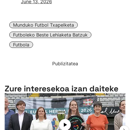
June 13, 2026
Munduko Futbol Txapelketa
Futboleko Beste Lehiaketa Batzuk
Futbola
Publizitatea
Zure interesekoa izan daiteke