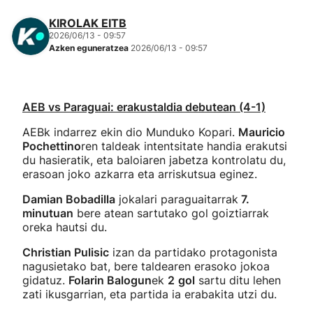
KIROLAK EITB
2026/06/13 - 09:57
Azken eguneratzea
2026/06/13 - 09:57
AEB vs Paraguai: erakustaldia debutean (4-1)
AEBk indarrez ekin dio Munduko Kopari.
Mauricio
Pochettino
ren taldeak intentsitate handia erakutsi
du hasieratik, eta baloiaren jabetza kontrolatu du,
erasoan joko azkarra eta arriskutsua eginez.
Damian Bobadilla
jokalari paraguaitarrak
7.
minutuan
bere atean sartutako gol goiztiarrak
oreka hautsi du.
Christian Pulisic
izan da partidako protagonista
nagusietako bat, bere taldearen erasoko jokoa
gidatuz.
Folarin Balogun
ek
2
gol
sartu ditu lehen
zati ikusgarrian, eta partida ia erabakita utzi du.