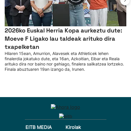
2026ko Euskal Herria Kopa aurkeztu dute:
Moeve F Ligako lau taldeak arituko dira
txapelketan
Hilaren 15ean, Amurrion, Alavesek eta Athleticek lehen
finalerdia jokatuko dute, eta 16an, Azkoitian, Eibar eta Reala
arituko dira nor baino nor gehiago, finalera sailkatzea lortzeko.
Finala abuztuaren 19an izango da, Irunen.
EITB MEDIA
Kirolak