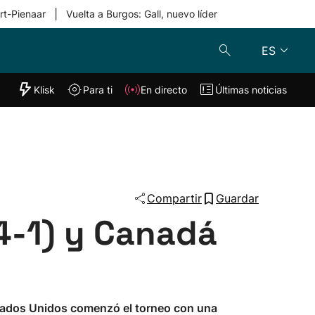
|
rt-Pienaar
Vuelta a Burgos: Gall, nuevo líder
ES
"Helmuga"
Klisk
Para ti
En directo
Últimas noticias
Klisk
En directo
s
Para ti
Lo último
Compartir
Guardar
4-1) y Canadá
stados Unidos comenzó el torneo con una