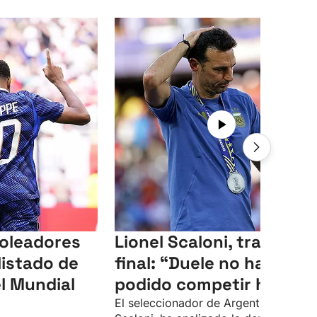
goleadores
Lionel Scaloni, tras la
listado de
final: “Duele no haber
l Mundial
podido competir hoy”
El seleccionador de Argentina, Lionel