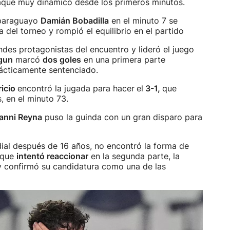
aque muy dinámico desde los primeros minutos.
 paraguayo
Damián Bobadilla
en el minuto 7 se
 del torneo y rompió el equilibrio en el partido
des protagonistas del encuentro y lideró el juego
ogun
marcó
dos goles
en una primera parte
rácticamente sentenciado.
ricio
encontró la jugada para hacer
el
3-1,
que
, en el minuto 73.
anni Reyna
puso la guinda con un gran disparo para
al después de 16 años, no encontró la forma de
unque
intentó reaccionar
en la segunda parte, la
 y confirmó su candidatura como una de las