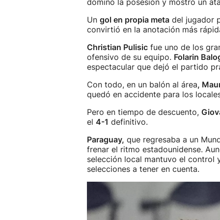
dominó la posesión y mostró un at
Un
gol en propia meta
del jugador
convirtió en la anotación más rápida
Christian Pulisic
fue uno de los gran
ofensivo de su equipo.
Folarin Bal
espectacular que dejó el partido p
Con todo, en un balón al área
, Mau
quedó en accidente para los locales
Pero en tiempo de descuento,
Giov
el
4-1
definitivo.
Paraguay,
que regresaba a un Mundi
frenar el ritmo estadounidense. A
selección local mantuvo el control
selecciones a tener en cuenta.