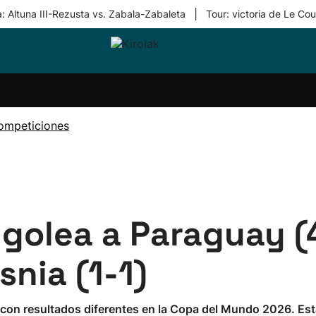
|
: Altuna III-Rezusta vs. Zabala-Zabaleta
Tour: victoria de Le Cou
ri-
Balonmano
Kirolak
Atletismo
Carreras
Más
olak
360
de
deporte
Equipos
montaña
kolaritza
Competiciones
En
ompeticiones
ri-
directo
otzea
Vídeos
ol Herri
por
atira
deporte
golea a Paraguay (
nia (1-1)
o con resultados diferentes en la Copa del Mundo 2026. E