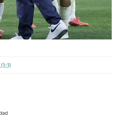
(1-1)
idad