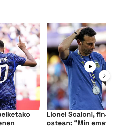
elketako
Lionel Scaloni, finalaren
nenen
ostean: “Min ematen du