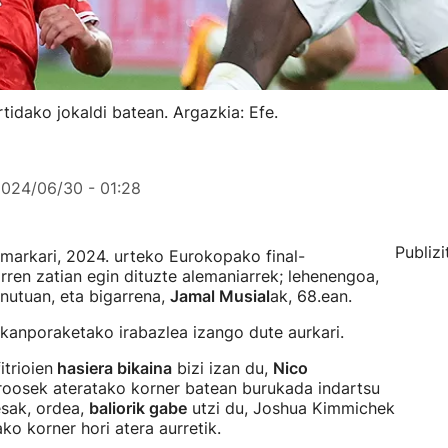
tidako jokaldi batean. Argazkia: Efe.
024/06/30 - 01:28
Publizi
markari, 2024. urteko Eurokopako final-
rren zatian egin dituzte alemaniarrek; lehenengoa,
inutuan, eta bigarrena,
Jamal Musial
ak, 68.ean.
 kanporaketako irabazlea izango dute aurkari.
trioien
hasiera bikaina
bizi izan du,
Nico
Kroosek ateratako korner batean burukada indartsu
esak, ordea,
baliorik gabe
utzi du, Joshua Kimmichek
ko korner hori atera aurretik.