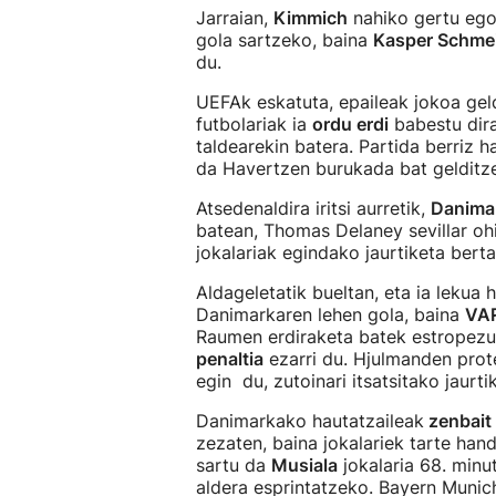
Jarraian,
Kimmich
nahiko gertu ego
gola sartzeko, baina
Kasper Schme
du.
UEFAk eskatuta, epaileak jokoa gel
futbolariak ia
ordu erdi
babestu dira
taldearekin batera. Partida berriz h
da Havertzen burukada bat gelditz
Atsedenaldira iritsi aurretik,
Danima
batean, Thomas Delaney sevillar oh
jokalariak egindako jaurtiketa berta
Aldageletatik bueltan, eta ia lekua 
Danimarkaren lehen gola, baina
VA
Raumen erdiraketa batek estropezu
penaltia
ezarri du. Hjulmanden pro
egin du, zutoinari itsatsitako jaurt
Danimarkako hautatzaileak
zenbait 
zezaten, baina jokalariek tarte hand
sartu da
Musiala
jokalaria 68. minu
aldera esprintatzeko. Bayern Munic