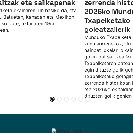
itzak eta sailkapenak
zerrenda hist
2026ko Mund
lketa ekainaren 11n hasiko da, eta
u Batuetan, Kanadan eta Mexikon
Txapelketako
uko dute, uztailaren 19ra
goleatzaileri
tean.
Munduko Txapelketa 
zuen aurrenekoz, Urug
hainbat jokalari bikai
golen bat sartzea M
Txapelketaren batean
egin dituzte golik g
Txapelketako golegil
zerrenda historikoan 
eta 2026ko ekitaldia
dituzten golik gehien 