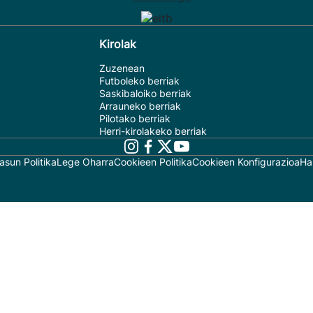
Kirolak
Zuzenean
Futboleko berriak
Saskibaloiko berriak
Arrauneko berriak
Pilotako berriak
Herri-kirolakeko berriak
asun Politika
Lege Oharra
Cookieen Politika
Cookieen Konfigurazioa
Ha