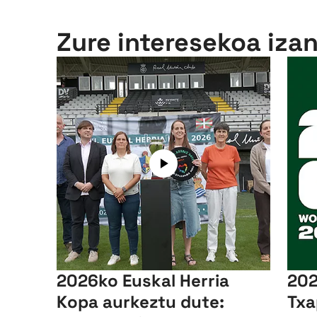
Zure interesekoa iza
2026ko Euskal Herria
202
Kopa aurkeztu dute:
Txa