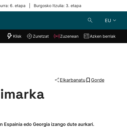
|
urra: 6. etapa
Burgosko Itzulia: 3. etapa
EU
"Helmuga"
Klisk
Zuretzat
Zuzenean
Azken berriak
Klisk
Zuzenean
o
Zuretzat
Azken berria
Elkarbanatu
Gorde
nimarka
tan Espainia edo Georgia izango dute aurkari.