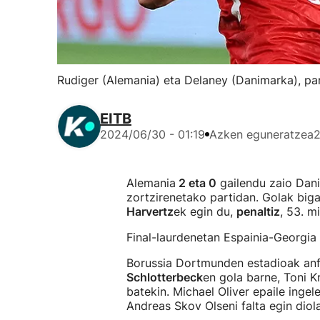
Rudiger (Alemania) eta Delaney (Danimarka), par
EITB
2024/06/30 - 01:19
Azken eguneratzea
2
Alemania
2 eta 0
gailendu zaio Dani
zortzirenetako partidan. Golak biga
Harvertz
ek egin du,
penaltiz
, 53. m
Final-laurdenetan Espainia-Georgia
Borussia Dortmunden estadioak anfi
Schlotterbeck
en gola barne, Toni 
batekin. Michael Oliver epaile ingel
Andreas Skov Olseni falta egin diola