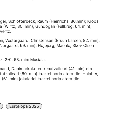
ger, Schlotterbeck, Raum (Heinrichs, 80.min); Kroos,
a (Wirtz, 80. min), Gundogan (Füllkrug, 64. min),
vertz.
n, Vestergaard, Christensen (Bruun Larsen, 82. min);
 (Norgaard, 69. min), Hojbjerg, Maehle; Skov Olsen
iz. 2-0, 68. min: Musiala.
lmand, Danimarkako entrenatzaileari (41. min) eta
zaileari (60. min) txartel horia atera die. Halaber,
61. min) jokalariei txartel horia atera die.
Eurokopa 2025