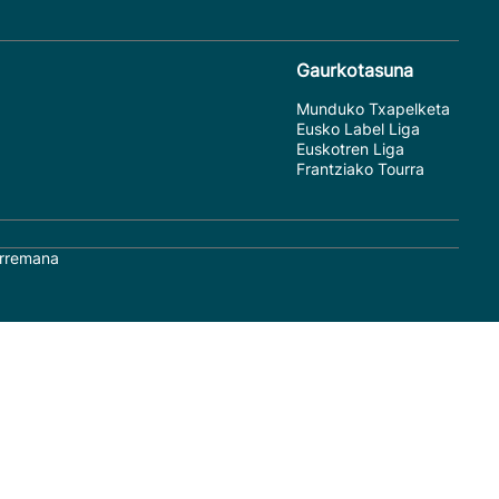
Gaurkotasuna
Munduko Txapelketa
Eusko Label Liga
Euskotren Liga
Frantziako Tourra
rremana