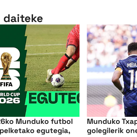
n daiteke
6ko Munduko futbol
Munduko Txap
pelketako egutegia,
golegilerik o