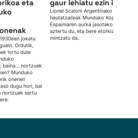
orikoa eta
gaur lehiatu ezin izanak”
uko
Lionel Scaloni Argentinako
hautatzaileak Munduko Kopako finale
Espainiaren aurka jasotako porrota
k onenak
aztertu du, eta bere etorkizunaz ere
mintzatu da.
1930ean jokatu
uain. Ordutik,
nek lortu dute
unduko
; baina… nortzuek
ehien? Munduko
erik onenen
jaso dugu hori, bai
n nortzuek sartu
ere.