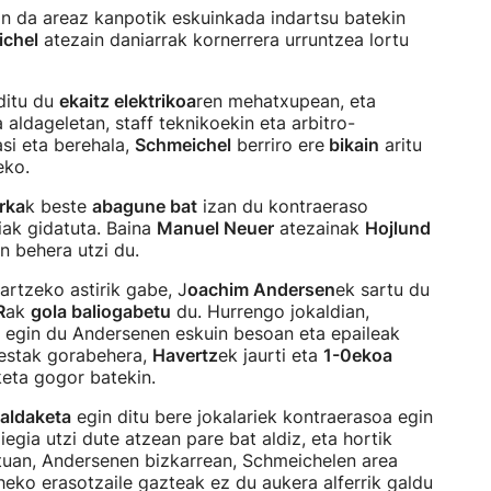
n da areaz kanpotik eskuinkada indartsu batekin
ichel
atezain daniarrak kornerrera urruntzea lortu
ditu du
ekaitz elektrikoa
ren mehatxupean, eta
 aldageletan, staff teknikoekin eta arbitro-
asi eta berehala,
Schmeichel
berriro ere
bikain
aritu
eko.
rka
k beste
abagune bat
izan du kontraeraso
iak gidatuta. Baina
Manuel Neuer
atezainak
Hojlund
n behera utzi du.
hartzeko astirik gabe, J
oachim Andersen
ek sartu du
R
ak
gola baliogabetu
du. Hurrengo jokaldian,
 egin du Andersenen eskuin besoan eta epaileak
testak gorabehera,
Havertz
ek jaurti eta
1-0ekoa
iketa gogor batekin.
aldaketa
egin ditu bere jokalariek kontraerasoa egin
iegia utzi dute atzean pare bat aldiz, eta hortik
tuan, Andersenen bizkarrean, Schmeichelen area
heko erasotzaile gazteak ez du aukera alferrik galdu