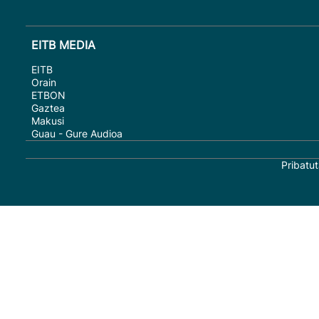
EITB MEDIA
EITB
Orain
ETBON
Gaztea
Makusi
Guau - Gure Audioa
Pribatut