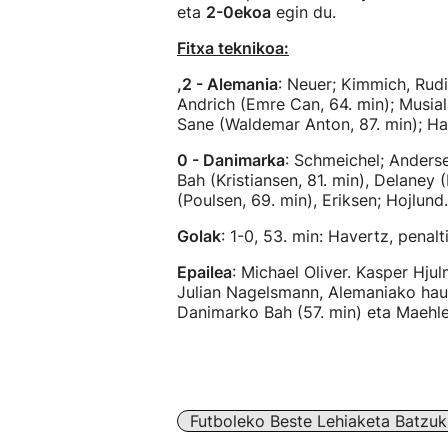
eta
2-0ekoa
egin du.
Fitxa teknikoa:
,2 - Alemania
: Neuer; Kimmich, Rudi
Andrich (Emre Can, 64. min); Musial
Sane (Waldemar Anton, 87. min); Ha
0 - Danimarka
: Schmeichel; Anderse
Bah (Kristiansen, 81. min), Delaney
(Poulsen, 69. min), Eriksen; Hojlund.
Golak
: 1-0, 53. min: Havertz, penalt
Epailea
: Michael Oliver. Kasper Hju
Julian Nagelsmann, Alemaniako hautat
Danimarko Bah (57. min) eta Maehle (
Futboleko Beste Lehiaketa Batzuk