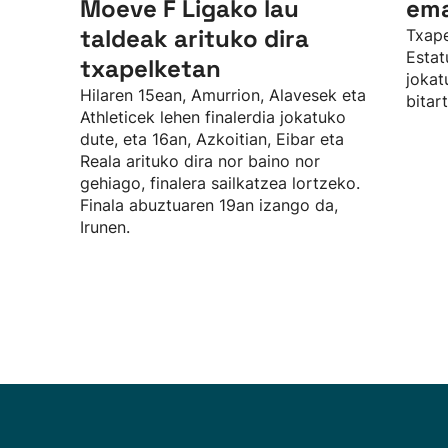
Moeve F Ligako lau
ema
taldeak arituko dira
Txape
Estat
txapelketan
jokat
Hilaren 15ean, Amurrion, Alavesek eta
bitar
Athleticek lehen finalerdia jokatuko
dute, eta 16an, Azkoitian, Eibar eta
Reala arituko dira nor baino nor
gehiago, finalera sailkatzea lortzeko.
Finala abuztuaren 19an izango da,
Irunen.