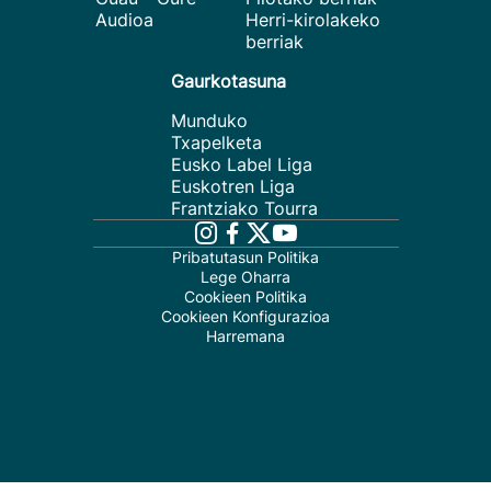
Audioa
Herri-kirolakeko
berriak
Gaurkotasuna
Munduko
Txapelketa
Eusko Label Liga
Euskotren Liga
Frantziako Tourra
Pribatutasun Politika
Lege Oharra
Cookieen Politika
Cookieen Konfigurazioa
Harremana