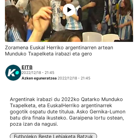
Herri-kirolak
Eskubaloia
Kirolak 360
Zoramena Euskal Herriko argentinarren artean
Munduko Txapelketa irabazi eta gero
Atletismoa
EITB
2022/12/18 - 21:45
Mendi-lasterketak
Azken eguneratzea
2022/12/18 - 21:45
Kirol gehiago
Argentinak irabazi du 2022ko Qatarko Munduko
Txapelketa, eta EuskalHerriko argentinarrek
"Helmuga"
gogotik ospatu dute titulua. Asko Gernika-Lumon
batu dira finala ikusteko. Garaipena lortu ostean,
poza izan da nagusi.
Futboleko Beste Lehiaketa Batzuk