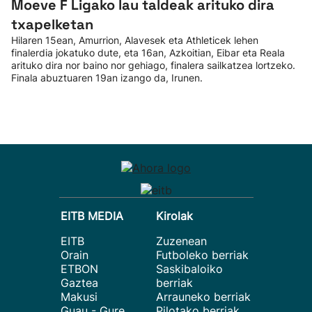
Moeve F Ligako lau taldeak arituko dira
txapelketan
Hilaren 15ean, Amurrion, Alavesek eta Athleticek lehen
finalerdia jokatuko dute, eta 16an, Azkoitian, Eibar eta Reala
arituko dira nor baino nor gehiago, finalera sailkatzea lortzeko.
Finala abuztuaren 19an izango da, Irunen.
EITB MEDIA
Kirolak
EITB
Zuzenean
Orain
Futboleko berriak
ETBON
Saskibaloiko
Gaztea
berriak
Makusi
Arrauneko berriak
Guau - Gure
Pilotako berriak