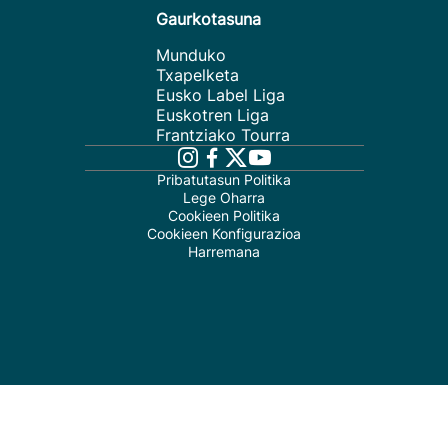
Gaurkotasuna
Munduko
Txapelketa
Eusko Label Liga
Euskotren Liga
Frantziako Tourra
Pribatutasun Politika
Lege Oharra
Cookieen Politika
Cookieen Konfigurazioa
Harremana