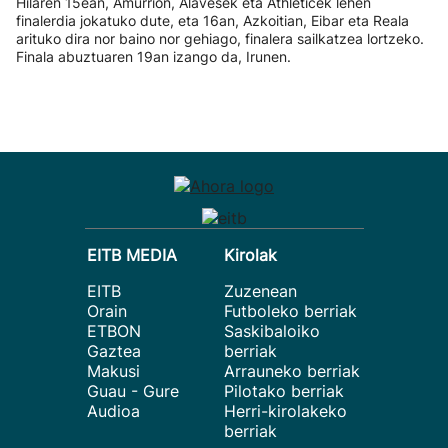
Hilaren 15ean, Amurrion, Alavesek eta Athleticek lehen
finalerdia jokatuko dute, eta 16an, Azkoitian, Eibar eta Reala
arituko dira nor baino nor gehiago, finalera sailkatzea lortzeko.
Finala abuztuaren 19an izango da, Irunen.
EITB MEDIA
Kirolak
EITB
Zuzenean
Orain
Futboleko berriak
ETBON
Saskibaloiko
Gaztea
berriak
Makusi
Arrauneko berriak
Guau - Gure
Pilotako berriak
Audioa
Herri-kirolakeko
berriak