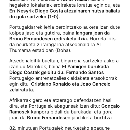
hegaleko jokalariak erdiraketa loratua egin du, eta
En-Nesyrik Diogo Costa atezainaren hutsa baliatu
du gola sartzeko (1-0).
Portugaldarrek lehia berdintzeko aukera izan dute
kolpea jaso eta gutxira, baina
langara joan da
Bruno Fernandesen erdiraketa itxia.
Horrela iritsi
da neurketa zirraragarria atsedenaldira Al
Thumama estadioan (Doha).
Atsedenalditik bueltan, bigarrena sartzeko aukera
izan du Marokok, baina
El Yamiqen burukada
Diogo Costak gelditu du.
Fernando Santos
Portugalgo entrenatzaileak aldaketa erasokorrak
egin ditu,
Cristiano Ronaldo eta Joao Cancelo
zelairatuta.
Afrikarrak gero eta atzerago defendatzen hasi
dira, eta Portugalek abaguneak izan ditu:
Gonçalo
Ramos
ek kanpora bidali du burukada, eta gora
joan da
Bruno Fernandes
en jaurtiketa bortitza.
82. minutuan Portugalek neurketako abagune