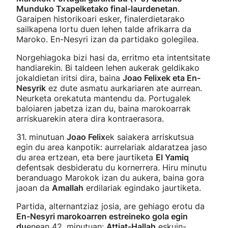
Munduko Txapelketako final-laurdenetan
.
Garaipen historikoari esker, finalerdietarako
sailkapena lortu duen lehen talde afrikarra da
Maroko. En-Nesyri izan da partidako golegilea.
Norgehiagoka bizi hasi da, erritmo eta intentsitate
handiarekin. Bi taldeen lehen aukerak geldikako
jokaldietan iritsi dira, baina
Joao Felixek eta En-
Nesyrik
ez dute asmatu aurkariaren ate aurrean.
Neurketa orekatuta mantendu da. Portugalek
baloiaren jabetza izan du, baina marokoarrak
arriskuarekin atera dira kontraerasora.
31. minutuan
Joao Felix
ek saiakera arriskutsua
egin du area kanpotik: aurrelariak aldaratzea jaso
du area ertzean, eta bere jaurtiketa
El Yamiq
defentsak desbideratu du kornerrera. Hiru minutu
beranduago Marokok izan du aukera, baina gora
jaoan da
Amallah
erdilariak egindako jaurtiketa.
Partida, alternantziaz josia, are gehiago erotu da
En-Nesyri marokoarren estreineko gola egin
du
enean 42. minutuan:
Attiat-Hallah
eskuin-