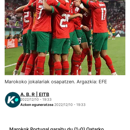
Herri-kirolak
Eskubaloia
Kirolak 360
Atletismoa
Mendi-lasterketak
Marokoko jokalariak osapatzen. Argazkia: EFE
Kirol gehiago
A. B. R | EITB
2022/12/10 - 19:33
"Helmuga"
Azken eguneratzea
2022/12/10 - 19:33
Marokok Portugal garaitu du (1-0) Qatarko