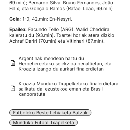
69.min); Bernardo Silva, Bruno Fernandes, João
Felix; eta Gonçalo Ramos (Rafael Leao, 69.min)
Gola:
1-0, 42.min: En-Nesyri.
Epailea:
Facundo Tello (ARG). Walid Cheddira
kaleratu du (93.min). Txartel horiak atera dizkio
Achraf Dariri (70.min) eta Vitinhari (87.min).
Argentinak mendean hartu du
Herbehereetako selekzioa penaltietan, eta
Kroazia izango du aurkari finalerdietan
Kroazia Munduko Txapelketako finalerdietara
sailkatu da, ezustekoa eman eta Brasil
kanporatuta
Futboleko Beste Lehiaketa Batzuk
Munduko Futbol Txapelketa