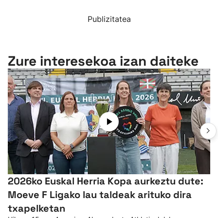
Publizitatea
Zure interesekoa izan daiteke
2026ko Euskal Herria Kopa aurkeztu dute:
Moeve F Ligako lau taldeak arituko dira
txapelketan