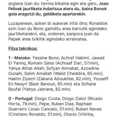
argiena izan du: horma bikaina egin eta gero,
Joao
Felixek jaurtiketa indartsua atera du, baina Bonok
gola eragotzi du, geldiketa apartarekin.
Luzapenean, azken bi aukerak iritsi dira; Ronaldok
ezin izan du Bono gainditu area barrutik egindako
jaurtiketarekin, eta, ondoren, kanpora joan da
Pepek area txikitik egindako errematea.
Fitxa teknikoa:
1 - Maroko:
Yassine Bono; Achraf Hakimi, Jawad
El Yamiq, Romain Saiss (Achraaf Dari, 57.min),
Yahya Attiat-Allah; Sofyan Amrabat, Azzedine
Ounahi, Selim Amallah (Walid Cheddira, 65.min);
Hakim Ziyech (Zakaria Aboukhlal, 82.min), Youseff
En Nesyri (Badr Benoun, 65.min) eta Sofiane
Boufal (Yahya Jabrane, 82.min).
0 - Portugal:
Diogo Costa; Diogo Dalot (Ricado
Horta, 79.min), Pepe, Ruben Dias, Raphael
Guerreiro (Joao Cancelo, 51.min); Ruben Neves
(Cristiano Ronaldo, 51.min), Otavio (Vitinha,