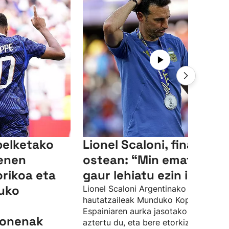
elketako
Lionel Scaloni, finalaren
nenen
ostean: “Min ematen du
orikoa eta
gaur lehiatu ezin izanak”
uko
Lionel Scaloni Argentinako
hautatzaileak Munduko Kopako finale
Espainiaren aurka jasotako porrota
k onenak
aztertu du, eta bere etorkizunaz ere