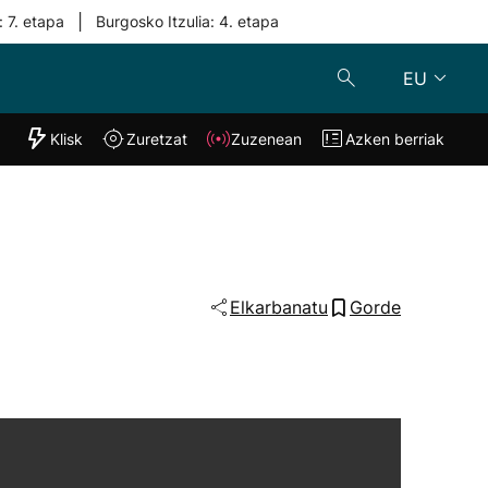
|
: 7. etapa
Burgosko Itzulia: 4. etapa
EU
"Helmuga"
Klisk
Zuretzat
Zuzenean
Azken berriak
Klisk
Zuzenean
o
Zuretzat
Azken berria
Elkarbanatu
Gorde