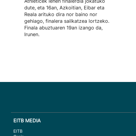
Athleticek lehen finalerdia jokatuko
dute, eta 16an, Azkoitian, Eibar eta
Reala arituko dira nor baino nor
gehiago, finalera sailkatzea lortzeko.
Finala abuztuaren 19an izango da,
Irunen.
EITB MEDIA
EITB