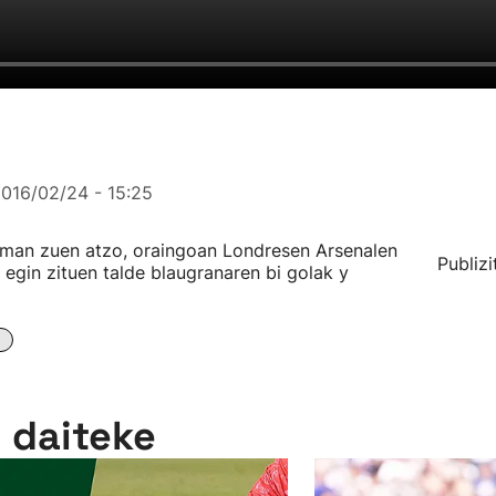
016/02/24 - 15:25
 eman zuen atzo, oraingoan Londresen Arsenalen
Publizi
 egin zituen talde blaugranaren bi golak y
n daiteke