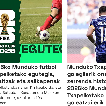
6ko Munduko futbol
Munduko Txap
pelketako egutegia,
golegilerik o
itzak eta sailkapenak
zerrenda hist
2026ko Mund
lketa ekainaren 11n hasiko da, eta
u Batuetan, Kanadan eta Mexikon
Txapelketako
uko dute, uztailaren 19ra
goleatzaileri
tean.