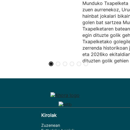
Munduko Txapelketa 
zuen aurrenekoz, Urug
hainbat jokalari bikai
golen bat sartzea M
Txapelketaren batean
egin dituzte golik g
Txapelketako golegil
zerrenda historikoan 
eta 2026ko ekitaldia
dituzten golik gehien 
Kirolak
Zuzenean