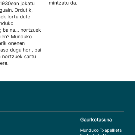
mintzatu da.
1930ean jokatu
uain. Ordutik,
nek lortu dute
unduko
; baina… nortzuek
ehien? Munduko
erik onenen
jaso dugu hori, bai
n nortzuek sartu
ere.
Gaurkotasuna
Munduko Txapelketa