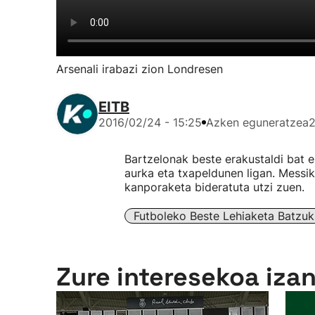
Arsenali irabazi zion Londresen
EITB
2016/02/24 - 15:25
Azken eguneratzea
2
Bartzelonak beste erakustaldi bat
aurka eta txapeldunen ligan. Messik
kanporaketa bideratuta utzi zuen.
Futboleko Beste Lehiaketa Batzuk
Zure interesekoa iza