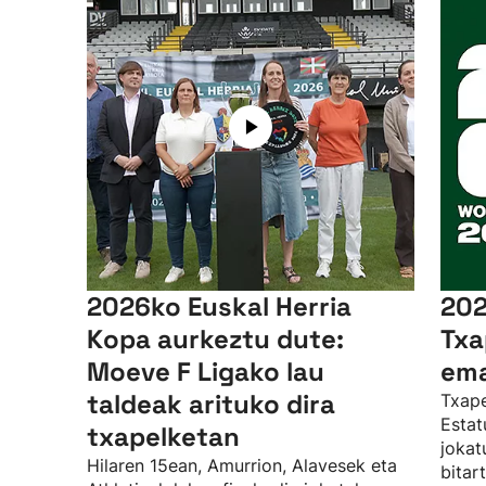
2026ko Euskal Herria
202
Kopa aurkeztu dute:
Txa
Moeve F Ligako lau
ema
taldeak arituko dira
Txape
Estat
txapelketan
jokat
Hilaren 15ean, Amurrion, Alavesek eta
bitar