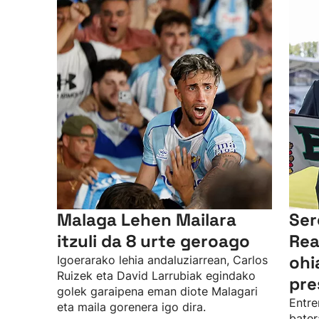
Malaga Lehen Mailara
Ser
itzuli da 8 urte geroago
Rea
ohi
Igoerarako lehia andaluziarrean, Carlos
Ruizek eta David Larrubiak egindako
pre
golek garaipena eman diote Malagari
Entre
eta maila gorenera igo dira.
bater