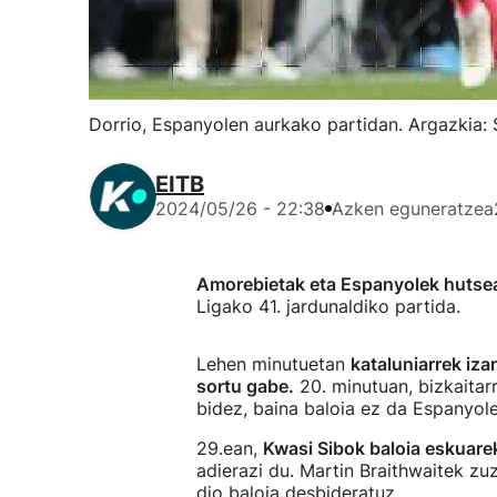
Dorrio, Espanyolen aurkako partidan. Argazkia:
EITB
2024/05/26 - 22:38
Azken eguneratzea
Amorebietak eta Espanyolek hutse
Ligako 41. jardunaldiko partida.
Lehen minutuetan
kataluniarrek iza
sortu gabe.
20. minutuan, bizkaitar
bidez, baina baloia ez da Espanyole
29.ean,
Kwasi Sibok baloia eskuare
adierazi du. Martin Braithwaitek zu
dio baloia desbideratuz.