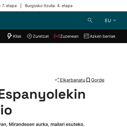
|
: 7. etapa
Burgosko Itzulia: 4. etapa
EU
"Helmuga"
Klisk
Zuretzat
Zuzenean
Azken berriak
Klisk
Zuzenean
o
Zuretzat
Azken berria
Elkarbanatu
Gorde
Espanyolekin
io
van, Mirandesen aurka, mailari esuteko.