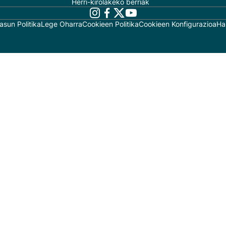
Herri-kirolakeko berriak
asun Politika
Lege Oharra
Cookieen Politika
Cookieen Konfigurazioa
Ha