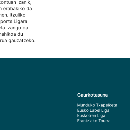
ontuan izanik,
n erabakiko da
en. Itzuliko
Sports Ligara
ela izango da
 nahikoa du
urua gauzatzeko.
Gaurkotasuna
Munduko Txapelketa
Eusko Label Liga
Euskotren Liga
Frantziako Tourra