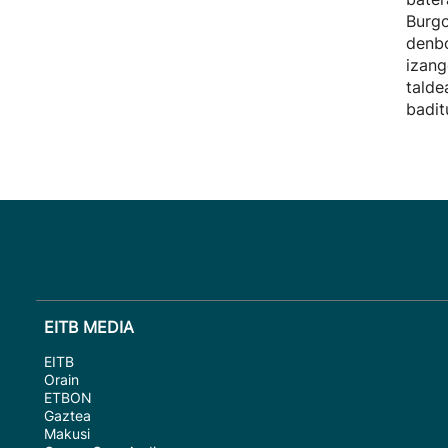
Burgo
denbo
izang
talde
badit
EITB MEDIA
EITB
Orain
ETBON
Gaztea
Makusi