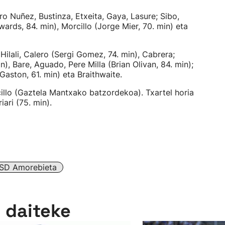
o Nuñez, Bustinza, Etxeita, Gaya, Lasure; Sibo,
wards, 84. min), Morcillo (Jorge Mier, 70. min) eta
ilali, Calero (Sergi Gomez, 74. min), Cabrera;
), Bare, Aguado, Pere Milla (Brian Olivan, 84. min);
Gaston, 61. min) eta Braithwaite.
lo (Gaztela Mantxako batzordekoa). Txartel horia
ari (75. min).
SD Amorebieta
n daiteke