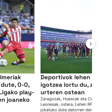
lmeriak
Deportivok lehen mailar
 dute, 0-0,
igotzea lortu du, zortzi
igako play-
urteren ostean
ren joaneko
Zaragozak, Huescak eta Cultural
Leonesak, ostera, Lehen RFEF mailan
jokatuko dute datorren denboraldian.