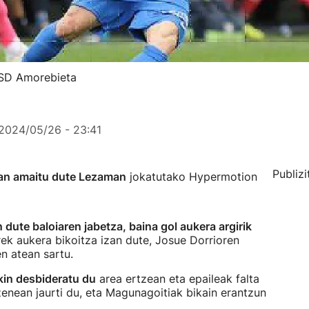
 SD Amorebieta
2024/05/26 - 23:41
Publizi
an amaitu dute Lezaman
jokatutako Hypermotion
n dute baloiaren jabetza, baina gol aukera argirik
rek aukera bikoitza izan dute, Josue Dorrioren
n atean sartu.
kin desbideratu du
area ertzean eta epaileak falta
zenean jaurti du, eta Magunagoitiak bikain erantzun