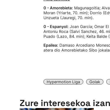
0 - Amorebieta:
Magunagoitia; Alvar
Moran (Yriarte, 70. min); Dorrio (Ed
Unzueta (Jauregi, 70. min).
0 - Espanyol:
Joan Garcia; Omar El H
Antoniu Roca (Salvi Sanchez, 46. min
Puado (Lazo, 84. min); Keita Balde (
Epailea:
Damaso Arcediano Monescil
atera dio Amorebietako Sibo jokalari
Hypermotion Liga
Golak
Zure interesekoa iza