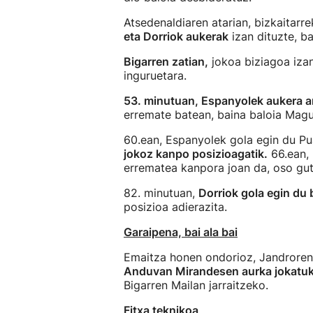
Atsedenaldiaren atarian, bizkaitarr
eta Dorriok aukerak
izan dituzte, b
Bigarren zatian,
jokoa biziagoa izan 
inguruetara.
53. minutuan, Espanyolek aukera ar
erremate batean, baina baloia Magu
60.ean, Espanyolek gola egin du Pu
jokoz kanpo posizioagatik.
66.ean, 
errematea kanpora joan da, oso gutx
82. minutuan,
Dorriok gola egin du 
posizioa adierazita.
Garaipena, bai ala bai
Emaitza honen ondorioz, Jandroren
Anduvan Mirandesen aurka jokatuko
Bigarren Mailan jarraitzeko.
Fitxa teknikoa