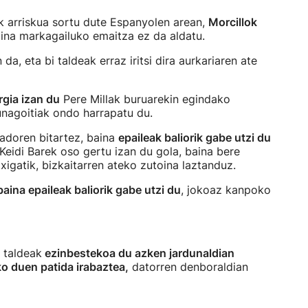
ek arriskua sortu dute Espanyolen arean,
Morcillok
aina markagailuko emaitza ez da aldatu.
da, eta bi taldeak erraz iritsi dira aurkariaren ate
gia izan du
Pere Millak buruarekin egindako
nagoitiak ondo harrapatu du.
adoren bitartez, baina
epaileak baliorik gabe utzi du
Keidi Barek oso gertu izan du gola, baina bere
igatik, bizkaitarren ateko zutoina laztanduz.
baina epaileak baliorik gabe utzi du
, jokoaz kanpoko
 taldeak
ezinbestekoa du azken jardunaldian
 duen patida irabaztea,
datorren denboraldian