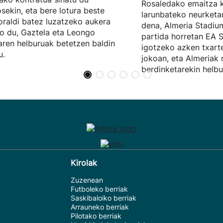
Rosaledako emaitza k
sekin, eta bere lotura beste
larunbateko neurketa
raldi batez luzatzeko aukera
dena, Almeria Stadium
o du, Gaztela eta Leongo
partida horretan EA 
aren helburuak betetzen baldin
igotzeko azken txart
u.
jokoan, eta Almeriak
berdinketarekin helb
Kirolak
Zuzenean
Futboleko berriak
Saskibaloiko berriak
Arrauneko berriak
Pilotako berriak