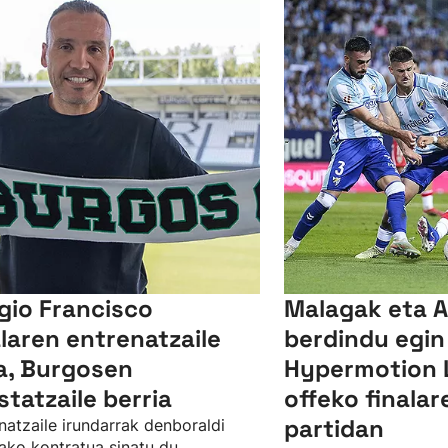
gio Francisco
Malagak eta A
laren entrenatzaile
berdindu egin
a, Burgosen
Hypermotion L
statzaile berria
offeko finala
partidan
natzaile irundarrak denboraldi
ako kontratua sinatu du