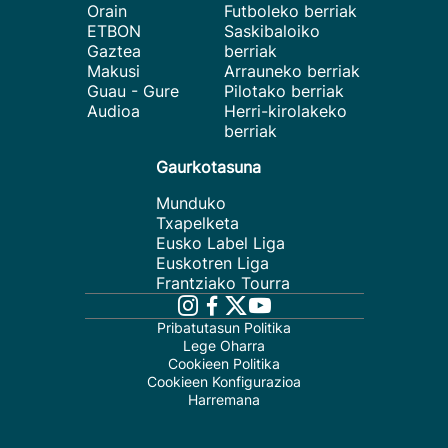
Orain
Futboleko berriak
ETBON
Saskibaloiko
Gaztea
berriak
Makusi
Arrauneko berriak
Guau - Gure
Pilotako berriak
Audioa
Herri-kirolakeko
berriak
Gaurkotasuna
Munduko
Txapelketa
Eusko Label Liga
Euskotren Liga
Frantziako Tourra
Pribatutasun Politika
Lege Oharra
Cookieen Politika
Cookieen Konfigurazioa
Harremana