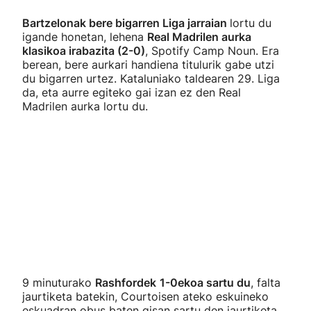
Bartzelonak bere bigarren Liga jarraian
lortu du
igande honetan, lehena
Real Madrilen aurka
klasikoa irabazita (2-0)
, Spotify Camp Noun. Era
berean, bere aurkari handiena titulurik gabe utzi
du bigarren urtez. Kataluniako taldearen 29. Liga
da, eta aurre egiteko gai izan ez den Real
Madrilen aurka lortu du.
9 minuturako
Rashfordek
1-0ekoa sartu du
, falta
jaurtiketa batekin, Courtoisen ateko eskuineko
eskuadran obus baten gisan sartu den jaurtiketa.