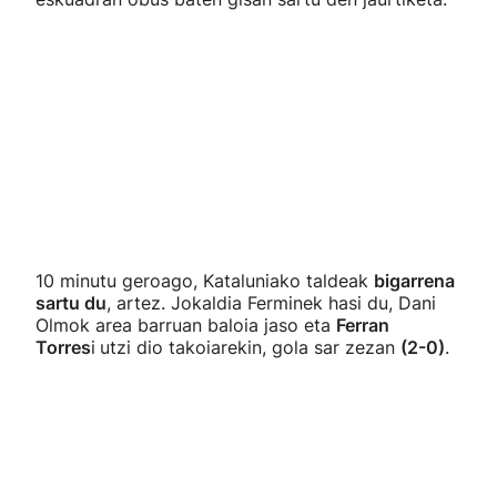
10 minutu geroago, Kataluniako taldeak
bigarrena
sartu du
, artez. Jokaldia Ferminek hasi du, Dani
Olmok area barruan baloia jaso eta
Ferran
Torres
i
utzi dio takoiarekin, gola sar zezan
(2-0)
.