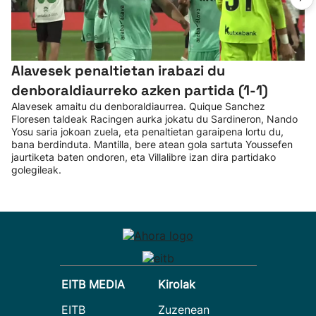
Alavesek penaltietan irabazi du
denboraldiaurreko azken partida (1-1)
Alavesek amaitu du denboraldiaurrea. Quique Sanchez
Floresen taldeak Racingen aurka jokatu du Sardineron, Nando
Yosu saria jokoan zuela, eta penaltietan garaipena lortu du,
bana berdinduta. Mantilla, bere atean gola sartuta Youssefen
jaurtiketa baten ondoren, eta Villalibre izan dira partidako
golegileak.
EITB MEDIA
Kirolak
EITB
Zuzenean