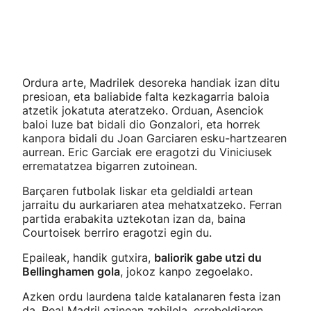
Ordura arte, Madrilek desoreka handiak izan ditu
presioan, eta baliabide falta kezkagarria baloia
atzetik jokatuta ateratzeko. Orduan, Asenciok
baloi luze bat bidali dio Gonzalori, eta horrek
kanpora bidali du Joan Garciaren esku-hartzearen
aurrean. Eric Garciak ere eragotzi du Viniciusek
errematatzea bigarren zutoinean.
Barçaren futbolak liskar eta geldialdi artean
jarraitu du aurkariaren atea mehatxatzeko. Ferran
partida erabakita uztekotan izan da, baina
Courtoisek berriro eragotzi egin du.
Epaileak, handik gutxira,
baliorik gabe utzi du
Bellinghamen gola
, jokoz kanpo zegoelako.
Azken ordu laurdena talde katalanaren festa izan
da, Real Madril ezinean zebilela, errebeldiaren