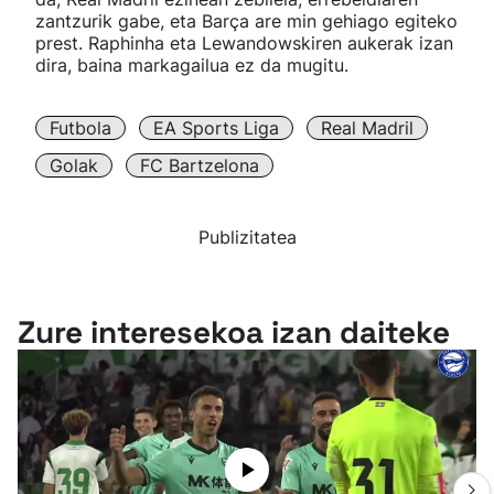
zantzurik gabe, eta Barça are min gehiago egiteko
prest. Raphinha eta Lewandowskiren aukerak izan
dira, baina markagailua ez da mugitu.
Futbola
EA Sports Liga
Real Madril
Golak
FC Bartzelona
Publizitatea
Zure interesekoa izan daiteke