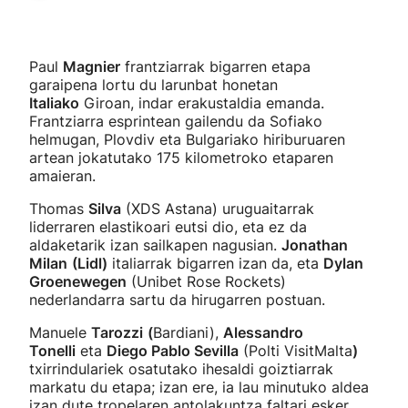
Paul
Magnier
frantziarrak bigarren etapa
garaipena lortu du larunbat honetan
Italiako
Giroan, indar erakustaldia emanda.
Frantziarra esprintean gailendu da Sofiako
helmugan, Plovdiv eta Bulgariako hiriburuaren
artean jokatutako 175 kilometroko etaparen
amaieran.
Thomas
Silva
(XDS Astana) uruguaitarrak
liderraren elastikoari eutsi dio, eta ez da
aldaketarik izan sailkapen nagusian.
Jonathan
Milan
(Lidl)
italiarrak bigarren izan da, eta
Dylan
Groenewegen
(Unibet Rose Rockets)
nederlandarra sartu da hirugarren postuan.
Manuele
Tarozzi
(
Bardiani),
Alessandro
Tonelli
eta
Diego Pablo Sevilla
(Polti VisitMalta
)
txirrindulariek osatutako ihesaldi goiztiarrak
markatu du etapa; izan ere, ia lau minutuko aldea
izan dute tropelaren antolakuntza faltari esker.