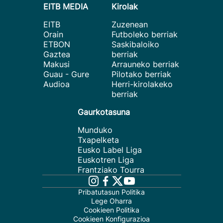
EITB MEDIA
Kirolak
EITB
Zuzenean
Orain
Futboleko berriak
ETBON
Saskibaloiko
Gaztea
berriak
Makusi
Arrauneko berriak
Guau - Gure
Pilotako berriak
Audioa
Herri-kirolakeko
berriak
Gaurkotasuna
Munduko
Txapelketa
Eusko Label Liga
Euskotren Liga
Frantziako Tourra
Pribatutasun Politika
Lege Oharra
Cookieen Politika
Cookieen Konfigurazioa