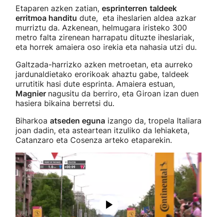
Etaparen azken zatian,
esprinterren
taldeek
erritmoa handitu
dute, eta iheslarien aldea azkar
murriztu da. Azkenean, helmugara iristeko 300
metro falta zirenean harrapatu dituzte iheslariak,
eta horrek amaiera oso irekia eta nahasia utzi du.
Galtzada-harrizko azken metroetan, eta aurreko
jardunaldietako erorikoak ahaztu gabe, taldeek
urrutitik hasi dute esprinta. Amaiera estuan,
Magnier
nagusitu da berriro, eta Giroan izan duen
hasiera bikaina berretsi du.
Biharkoa
atseden eguna
izango da, tropela Italiara
joan dadin, eta asteartean itzuliko da lehiaketa,
Catanzaro eta Cosenza arteko etaparekin.