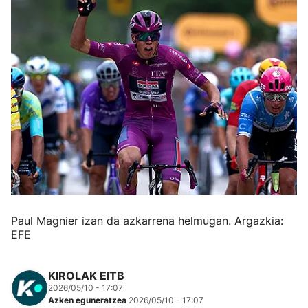
Herri-kirolak
Eskubaloia
Kirolak 360
Atletismoa
Mendi-lasterketak
Kirol gehiago
Paul Magnier izan da azkarrena helmugan. Argazkia:
EFE
"Helmuga"
KIROLAK EITB
2026/05/10 - 17:07
Azken eguneratzea
2026/05/10 - 17:07