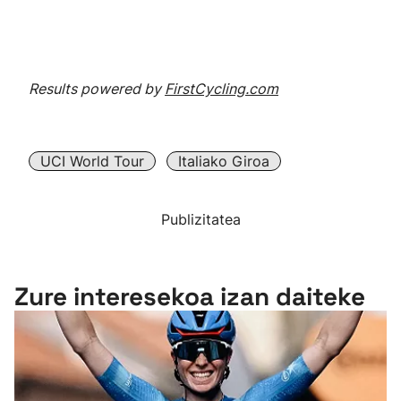
Results powered by
FirstCycling.com
UCI World Tour
Italiako Giroa
Publizitatea
Zure interesekoa izan daiteke