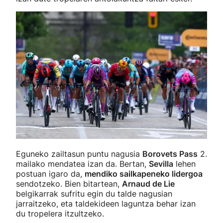
Eguneko zailtasun puntu nagusia
Borovets Pass
2.
mailako mendatea izan da. Bertan,
Sevilla
lehen
postuan igaro da,
mendiko sailkapeneko lidergoa
sendotzeko. Bien bitartean,
Arnaud de Lie
belgikarrak sufritu egin du talde nagusian
jarraitzeko, eta taldekideen laguntza behar izan
du tropelera itzultzeko.