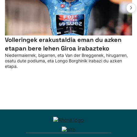
Volleringek erakustaldia eman du azken
etapan bere lehen Giroa irabazteko
Niedermaierrek, bigarren, eta Van der Breggenek, hirugarren,
osatu dute podiuma, eta Longo Borghinik irabazi du azken
etapa.