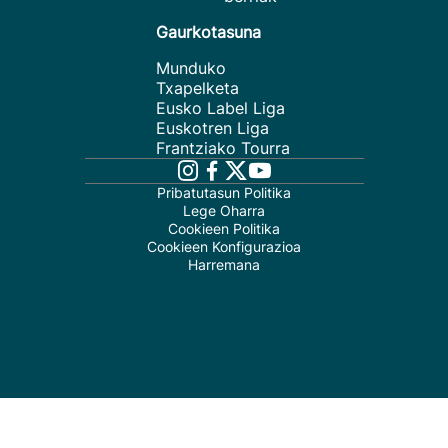
Gaurkotasuna
Munduko
Txapelketa
Eusko Label Liga
Euskotren Liga
Frantziako Tourra
Pribatutasun Politika
Lege Oharra
Cookieen Politika
Cookieen Konfigurazioa
Harremana