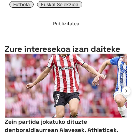
Futbola
Euskal Selekzioa
Publizitatea
Zure interesekoa izan daiteke
Zein partida jokatuko dituzte
denboraldiaurrean Alavesek, Athleticek,