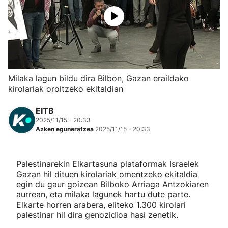
Herri-kirolak
Eskubaloia
Kirolak 360
Milaka lagun bildu dira Bilbon, Gazan eraildako
kirolariak oroitzeko ekitaldian
Atletismoa
EITB
2025/11/15 - 20:33
Mendi-lasterketak
Azken eguneratzea
2025/11/15 - 20:33
Kirol gehiago
Palestinarekin Elkartasuna plataformak Israelek
Gazan hil dituen kirolariak omentzeko ekitaldia
"Helmuga"
egin du gaur goizean Bilboko Arriaga Antzokiaren
aurrean, eta milaka lagunek hartu dute parte.
Elkarte horren arabera, eliteko 1.300 kirolari
palestinar hil dira genozidioa hasi zenetik.