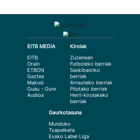
EITB MEDIA
Kirolak
EITB
Zuzenean
Orain
Futboleko berriak
ETBON
Saskibaloiko
Gaztea
berriak
Makusi
Arrauneko berriak
Guau - Gure
Pilotako berriak
Audioa
Herri-kirolakeko
berriak
Gaurkotasuna
Munduko
Txapelketa
Eusko Label Liga