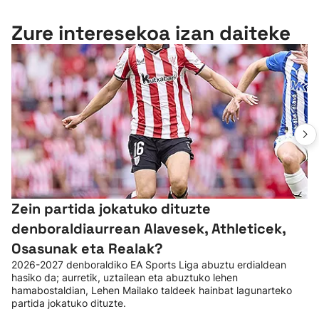
Zure interesekoa izan daiteke
Zein partida jokatuko dituzte
denboraldiaurrean Alavesek, Athleticek,
Osasunak eta Realak?
2026-2027 denboraldiko EA Sports Liga abuztu erdialdean
hasiko da; aurretik, uztailean eta abuztuko lehen
hamabostaldian, Lehen Mailako taldeek hainbat lagunarteko
partida jokatuko dituzte.