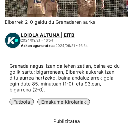
Herri-kirolak
Eibarrek 2-0 galdu du Granadaren aurka
Eskubaloia
LOIOLA ALTUNA | EITB
2024/09/21 - 16:54
Kirolak 360
Azken eguneratzea
2024/09/21 - 16:54
Atletismoa
Granada nagusi izan da lehen zatian, baina ez du
golik sartu; bigarrenean, Eibarrek aukerak izan
Mendi-lasterketak
ditu aurrea hartzeko, baina andaluziarrek gola
egin dute 85. minutuan (1-0), eta 93.ean,
bigarrena (2-0).
Kirol gehiago
Futbola
Emakume Kirolariak
"Helmuga"
Publizitatea