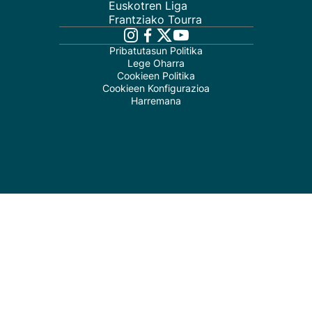
Euskotren Liga
Frantziako Tourra
Pribatutasun Politika
Lege Oharra
Cookieen Politika
Cookieen Konfigurazioa
Harremana