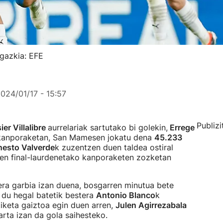
Argazkia: EFE
024/01/17 - 15:57
Publizi
er Villalibre
aurrelariak sartutako bi golekin,
Errege
n kanporaketan, San Mamesen jokatu dena
45.233
nesto Valverde
k zuzentzen duen taldea ostiral
 den final-laurdenetako kanporaketen zozketan
era garbia izan duena, bosgarren minutua bete
 du hegal batetik bestera
Antonio Blanco
k
tiketa gaiztoa egin duen arren,
Julen Agirrezabala
arta izan da gola saihesteko.