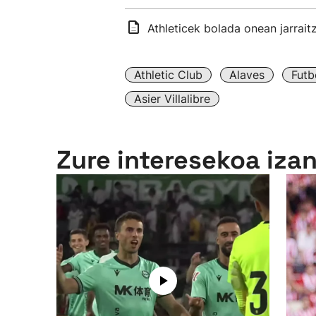
Athleticek bolada onean jarrait
Athletic Club
Alaves
Futb
Asier Villalibre
Zure interesekoa iza