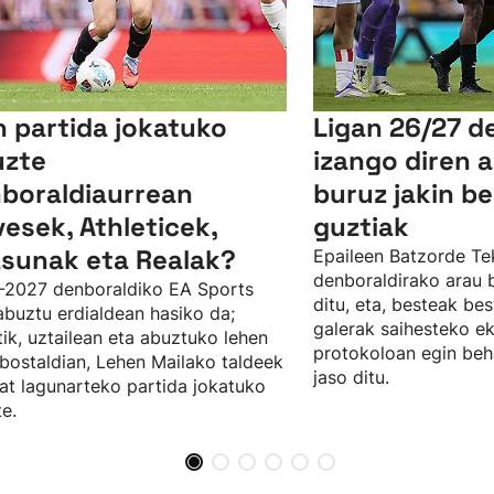
n partida jokatuko
Ligan 26/27 d
uzte
izango diren a
boraldiaurrean
buruz jakin b
vesek, Athleticek,
guztiak
sunak eta Realak?
Epaileen Batzorde Te
denboraldirako arau b
-2027 denboraldiko EA Sports
ditu, eta, besteak be
abuztu erdialdean hasiko da;
galerak saihesteko e
tik, uztailean eta abuztuko lehen
protokoloan egin beh
ostaldian, Lehen Mailako taldeek
jaso ditu.
at lagunarteko partida jokatuko
te.