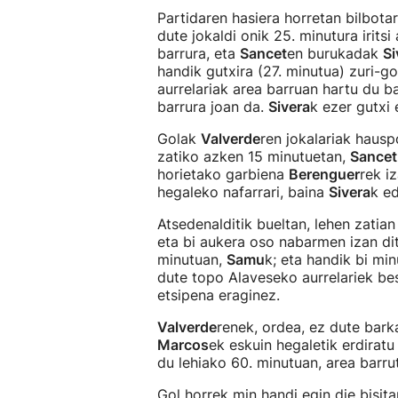
Partidaren hasiera horretan bilbotar
dute jokaldi onik 25. minutura iritsi
barrura, eta
Sancet
en burukadak
Si
handik gutxira (27. minutua) zuri-go
aurrelariak area barruan hartu du ba
barrura joan da.
Sivera
k ezer gutxi 
Golak
Valverde
ren jokalariak hausp
zatiko azken 15 minutuetan,
Sancet
horietako garbiena
Berenguer
rek i
hegaleko nafarrari, baina
Sivera
k ed
Atsedenalditik bueltan, lehen zatian
eta bi aukera oso nabarmen izan di
minutuan,
Samu
k; eta handik bi mi
dute topo Alaveseko aurrelariek be
etsipena eraginez.
Valverde
renek, ordea, ez dute bark
Marcos
ek eskuin hegaletik erdiratu
du lehiako 60. minutuan, area barru
Gol horrek min handi egin die bisita