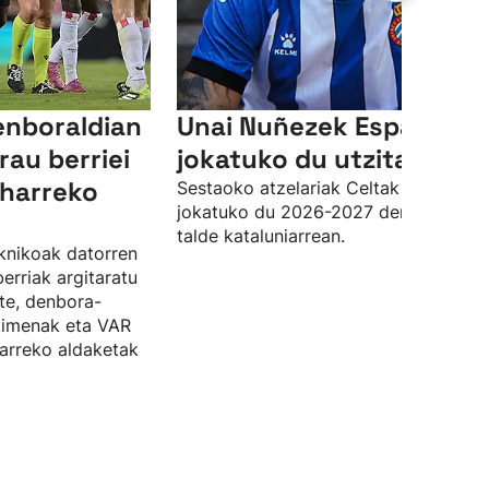
enboraldian
Unai Nuñezek Espanyole
rau berriei
jokatuko du utzita
eharreko
Sestaoko atzelariak Celtak utzita
jokatuko du 2026-2027 denboraldia
talde kataluniarrean.
knikoak datorren
erriak argitaratu
ste, denbora-
kimenak eta VAR
arreko aldaketak