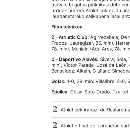
ostean, bi gol azpitik ikusi dute eu
ordutik aurrera Athleticek ez du araz
laurdenetarako sailkapena lasai an
Fitxa teknikoa:
2 - Athletic Club:
Agirrezabala; De M
Prados (Jauregizar, 86. min), Herre
78. min), Muniain (Adu Ares, 78. min);
0 - Deportivo Alavés:
Sivera; Sola, 
min), Víctor Parada (José de León, 8
Benavidez; Alkain, Giuliano Simeone
Golak:
1-0, 28. min: Villalibre. 2-0, 6
Epailea:
César Soto Grado. Txartel h
Athleticek irabazi du Realaren
Athletic final-zortzirenetan sa