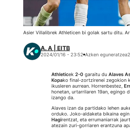
Asier Villalibrek Athleticen bi golak sartu ditu. 
A. A | EITB
2024/01/16 - 23:52
Azken eguneratzea
2
Athletic
ek
2-0
garaitu du
Alaves Asi
Kopa
ko final-zortzirenei zegokio
ikusleren aurrean. Horrenbestez,
Er
honetan, urtarrilaren 19an, egingo
izango da.
Alaves izan da partidako lehen auk
orduko. Joko-aldaketa bikaina egin
Hagi
rentzat, eta errumaniarrak jaur
atezain zuri-gorriaren erantzuna ap