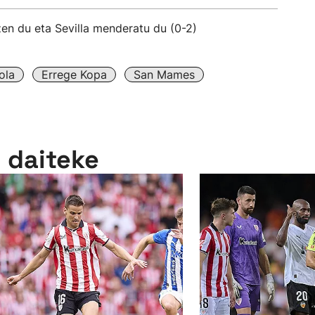
zen du eta Sevilla menderatu du (0-2)
ola
Errege Kopa
San Mames
n daiteke