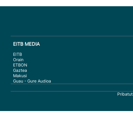
EITB MEDIA
EITB
Orain
ETBON
Gaztea
Makusi
Guau - Gure Audioa
Pribatut