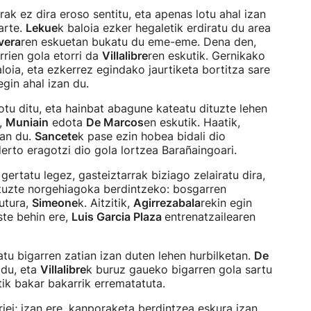
rak ez dira eroso sentitu, eta apenas lotu ahal izan
 arte.
Lekue
k baloia ezker hegaletik erdiratu du area
vera
ren eskuetan bukatu du eme-eme. Dena den,
rrien gola etorri da
Villalibre
ren eskutik. Gernikako
loia, eta ezkerrez egindako jaurtiketa bortitza sare
egin ahal izan du.
otu ditu, eta hainbat abagune kateatu dituzte lehen
,
Muniain
edota
De Marcos
en eskutik. Haatik,
zan du.
Sancete
k pase ezin hobea bidali dio
erto eragotzi dio gola lortzea Barañaingoari.
 gertatu legez, gasteiztarrak biziago zelairatu dira,
tuzte norgehiagoka berdintzeko: bosgarren
nutura,
Simeone
k. Aitzitik,
Agirrezabala
rekin egin
ste behin ere,
Luis Garcia Plaza
entrenatzailearen
atu bigarren zatian izan duten lehen hurbilketan.
De
 du, eta
Villalibre
k buruz gaueko bigarren gola sartu
tik bakar bakarrik errematatuta.
riei; izan ere, kanporaketa berdintzea eskura izan