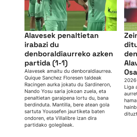
Alavesek penaltietan
Zei
irabazi du
dit
denboraldiaurreko azken
den
partida (1-1)
Ala
Osa
Alavesek amaitu du denboraldiaurrea.
Quique Sanchez Floresen taldeak
2026
Racingen aurka jokatu du Sardineron,
Liga 
Nando Yosu saria jokoan zuela, eta
aurre
penaltietan garaipena lortu du, bana
hamab
berdinduta. Mantilla, bere atean gola
hainb
sartuta Youssefen jaurtiketa baten
dituz
ondoren, eta Villalibre izan dira
partidako golegileak.