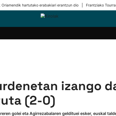
|
 Oriamendik hartutako erabakiari erantzun dio
Frantziako Tourra
i-
Eskubaloia
Kirolak
Atletismoa
Mendi-
Kirol
lak
360
lasterketak
gehiag
Taldeak
olaritza
Lehiaketak
Zuzenean
i-
Kirol-
tzea
bideoak
l Herri
tira
urdenetan izango da
uta (2-0)
breren golei eta Agirrezabalaren geldituei esker, euskal ta