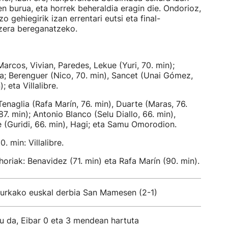
ren burua, eta horrek beheraldia eragin die. Ondorioz,
o gehiegirik izan errentari eutsi eta final-
tzera bereganatzeko.
arcos, Vivian, Paredes, Lekue (Yuri, 70. min);
ra; Berenguer (Nico, 70. min), Sancet (Unai Gómez,
 eta Villalibre.
Tenaglia (Rafa Marín, 76. min), Duarte (Maras, 76.
7. min); Antonio Blanco (Selu Diallo, 66. min),
 (Guridi, 66. min), Hagi; eta Samu Omorodion.
0. min: Villalibre.
oriak: Benavidez (71. min) eta Rafa Marín (90. min).
 aurkako euskal derbia San Mamesen (2-1)
rtu da, Eibar 0 eta 3 mendean hartuta