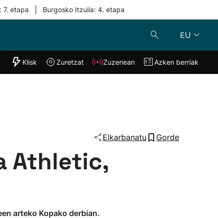
|
: 7. etapa
Burgosko Itzulia: 4. etapa
EU
"Helmuga"
Klisk
Zuretzat
Zuzenean
Azken berriak
Klisk
Zuzenean
o
Zuretzat
Azken berria
Elkarbanatu
Gorde
 Athletic,
ldeen arteko Kopako derbian.