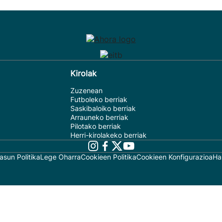
Kirolak
Zuzenean
Futboleko berriak
Saskibaloiko berriak
Arrauneko berriak
Pilotako berriak
Herri-kirolakeko berriak
asun Politika
Lege Oharra
Cookieen Politika
Cookieen Konfigurazioa
Ha