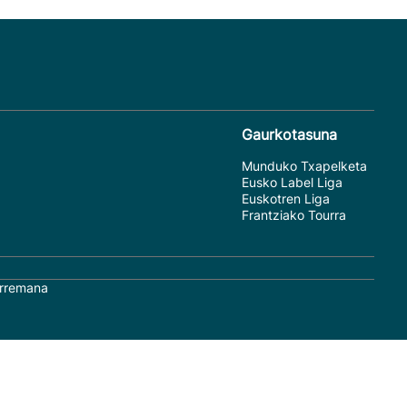
Gaurkotasuna
Munduko Txapelketa
Eusko Label Liga
Euskotren Liga
Frantziako Tourra
rremana