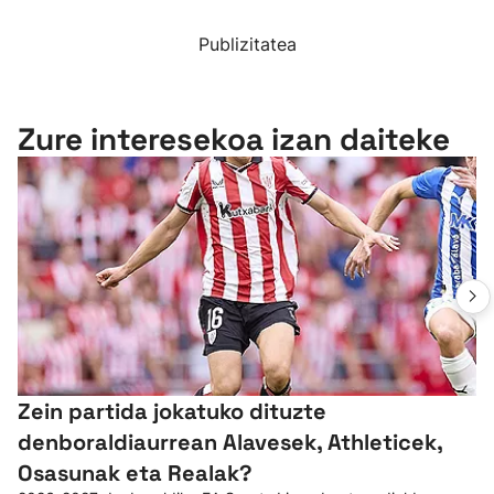
Publizitatea
Zure interesekoa izan daiteke
Zein partida jokatuko dituzte
denboraldiaurrean Alavesek, Athleticek,
Osasunak eta Realak?