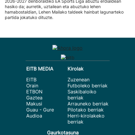
2026-2027 denboraldiko EA Sports Liga abuztu erdialdean
hasiko da; aurretik, uztailean eta abuztuko lehen
hamabostaldian, Lehen Mailako taldeek hainbat lagunarteko
partida jokatuko dituzte.
EITB MEDIA
Kirolak
EITB
Zuzenean
Orain
Futboleko berriak
ETBON
Saskibaloiko
Gaztea
berriak
Makusi
Arrauneko berriak
Guau - Gure
Pilotako berriak
Audioa
Herri-kirolakeko
berriak
Gaurkotasuna