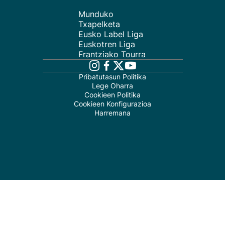
Munduko
Txapelketa
Eusko Label Liga
Euskotren Liga
Frantziako Tourra
Pribatutasun Politika
Lege Oharra
Cookieen Politika
Cookieen Konfigurazioa
Harremana