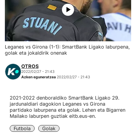
Herri-kirolak
Eskubaloia
Kirolak 360
Leganes vs Girona (1-1): SmartBank Ligako laburpena,
golak eta jokaldirik onenak
Atletismoa
OTROS
2022/02/27 - 21:43
Mendi-lasterketak
Azken eguneratzea
2022/02/27 - 21:43
Kirol gehiago
2021-2022 denboraldiko SmartBank Ligako 29.
jardunaldiari dagokion Leganes vs Girona
"Helmuga"
partidako laburpena eta golak. Lehen eta Bigarren
Mailako laburpen guztiak eitb.eus-en.
Futbola
Golak