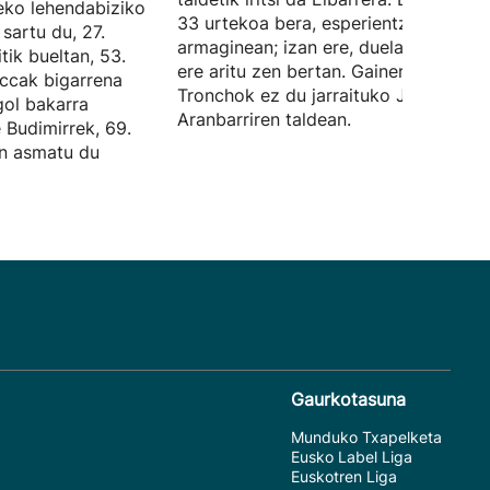
deko lehendabiziko
33 urtekoa bera, esperientzia du tald
sartu du, 27.
armaginean; izan ere, duela hamar ur
tik bueltan, 53.
ere aritu zen bertan. Gainera, Angel
ccak bigarrena
Tronchok ez du jarraituko Jokin
gol bakarra
Aranbarriren taldean.
e Budimirrek, 69.
an asmatu du
Gaurkotasuna
Munduko Txapelketa
Eusko Label Liga
Euskotren Liga