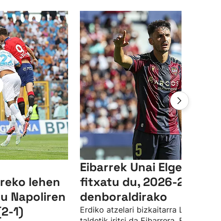
Eibarrek Unai Elgezabal
reko lehen
fitxatu du, 2026-2027
du Napoliren
denboraldirako
(2-1)
Erdiko atzelari bizkaitarra Levante
taldetik iritsi da Eibarrera. Elgezabale