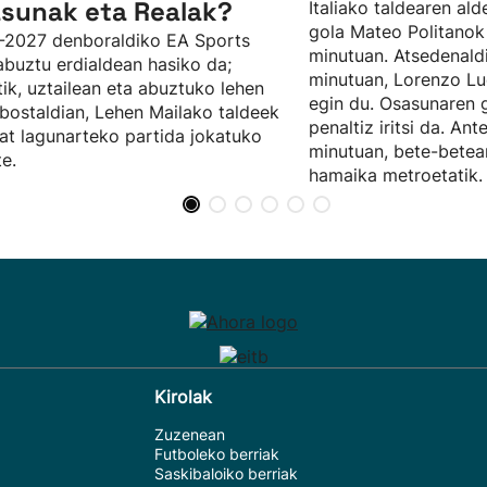
sunak eta Realak?
Italiako taldearen al
gola Mateo Politanok 
-2027 denboraldiko EA Sports
minutuan. Atsedenaldi
abuztu erdialdean hasiko da;
minutuan, Lorenzo Lu
tik, uztailean eta abuztuko lehen
egin du. Osasunaren 
ostaldian, Lehen Mailako taldeek
penaltiz iritsi da. Ant
at lagunarteko partida jokatuko
minutuan, bete-bete
te.
hamaika metroetatik.
Kirolak
Zuzenean
Futboleko berriak
Saskibaloiko berriak