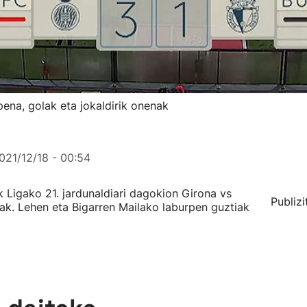
ena, golak eta jokaldirik onenak
021/12/18 - 00:54
Ligako 21. jardunaldiari dagokion Girona vs
Publizi
ak. Lehen eta Bigarren Mailako laburpen guztiak