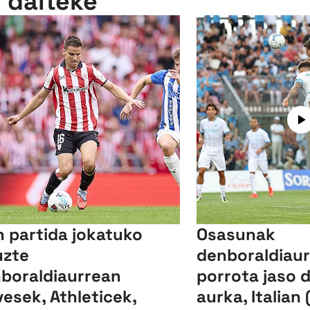
n daiteke
n partida jokatuko
Osasunak
uzte
denboraldiaur
boraldiaurrean
porrota jaso 
vesek, Athleticek,
aurka, Italian 