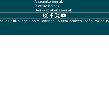
Arrauneko berriak
Pilotako berriak
Herri-kirolakeko berriak
asun Politika
Lege Oharra
Cookieen Politika
Cookieen Konfigurazioa
Ha