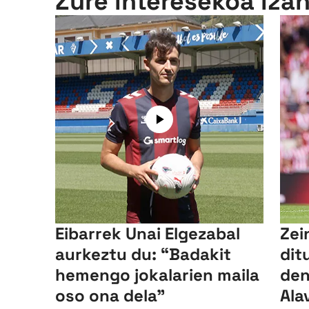
Zure interesekoa iza
Eibarrek Unai Elgezabal
Zei
aurkeztu du: “Badakit
dit
hemengo jokalarien maila
den
oso ona dela”
Ala