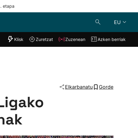
4. etapa
EU
"Helmuga"
Klisk
Zuretzat
Zuzenean
Azken berriak
Klisk
Zuzenean
o
Zuretzat
Azken berria
Elkarbanatu
Gorde
Ligako
enak