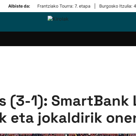
|
Albiste da:
Frantziako Tourra: 7. etapa
Burgosko Itzulia: 
i-
Eskubaloia
Kirolak
Atletismoa
Mendi-
Kirol
lak
360
lasterketak
gehiag
Taldeak
olaritza
Lehiaketak
Zuzenean
i-
Kirol-
tzea
bideoak
l Herri
tira
s (3-1): SmartBank 
k eta jokaldirik on