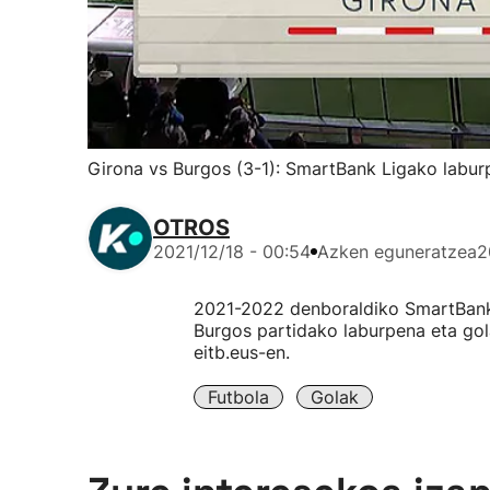
Girona vs Burgos (3-1): SmartBank Ligako laburp
OTROS
2021/12/18 - 00:54
Azken eguneratzea
2
2021-2022 denboraldiko SmartBank 
Burgos partidako laburpena eta gol
eitb.eus-en.
Futbola
Golak