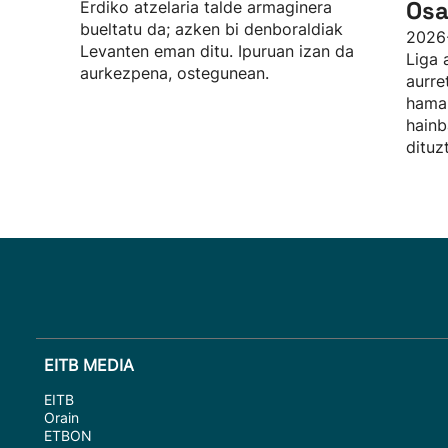
Osa
Erdiko atzelaria talde armaginera
bueltatu da; azken bi denboraldiak
2026
Levanten eman ditu. Ipuruan izan da
Liga 
aurkezpena, ostegunean.
aurre
hamab
hainb
dituz
EITB MEDIA
EITB
Orain
ETBON