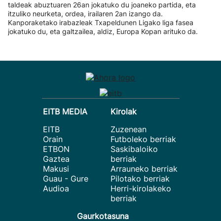
taldeak abuztuaren 26an jokatuko du joaneko partida, eta
itzuliko neurketa, ordea, irailaren 2an izango da.
Kanporaketako irabazleak Txapeldunen Ligako liga fasea
jokatuko du, eta galtzailea, aldiz, Europa Kopan arituko da.
EITB MEDIA
Kirolak
EITB
Zuzenean
Orain
Futboleko berriak
ETBON
Saskibaloiko
Gaztea
berriak
Makusi
Arrauneko berriak
Guau - Gure
Pilotako berriak
Audioa
Herri-kirolakeko
berriak
Gaurkotasuna