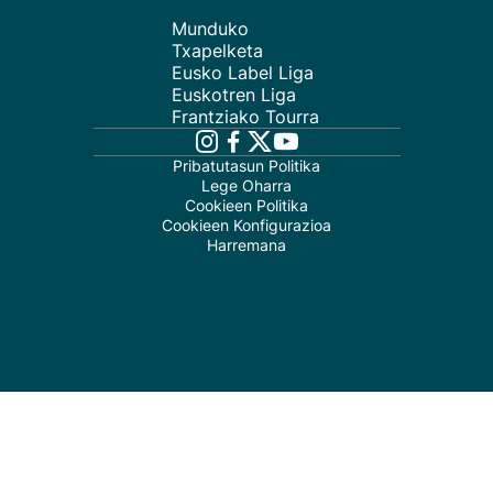
Munduko
Txapelketa
Eusko Label Liga
Euskotren Liga
Frantziako Tourra
Pribatutasun Politika
Lege Oharra
Cookieen Politika
Cookieen Konfigurazioa
Harremana