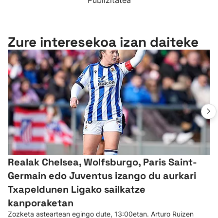
Publizitatea
Zure interesekoa izan daiteke
Realak Chelsea, Wolfsburgo, Paris Saint-
Germain edo Juventus izango du aurkari
Txapeldunen Ligako sailkatze
kanporaketan
Zozketa asteartean egingo dute, 13:00etan. Arturo Ruizen