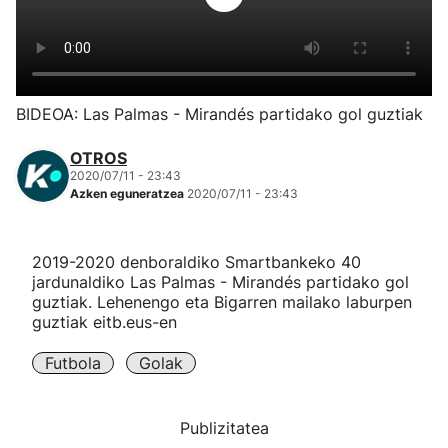
Herri-kirolak
Eskubaloia
BIDEOA: Las Palmas - Mirandés partidako gol guztiak
Kirolak 360
OTROS
2020/07/11 - 23:43
Azken eguneratzea
2020/07/11 - 23:43
Atletismoa
Mendi-lasterketak
2019-2020 denboraldiko Smartbankeko 40
jardunaldiko Las Palmas - Mirandés partidako gol
guztiak. Lehenengo eta Bigarren mailako laburpen
Kirol gehiago
guztiak eitb.eus-en
"Helmuga"
Futbola
Golak
Publizitatea