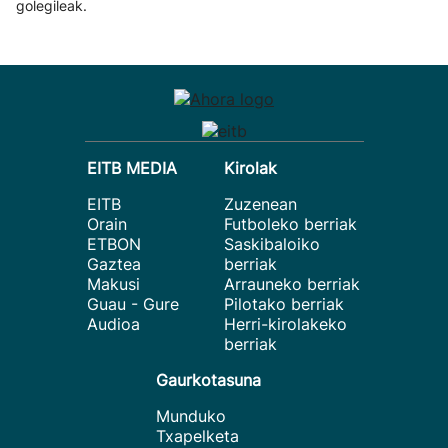
golegileak.
EITB MEDIA
Kirolak
EITB
Zuzenean
Orain
Futboleko berriak
ETBON
Saskibaloiko
Gaztea
berriak
Makusi
Arrauneko berriak
Guau - Gure
Pilotako berriak
Audioa
Herri-kirolakeko
berriak
Gaurkotasuna
Munduko
Txapelketa