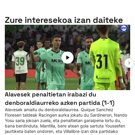
Zure interesekoa izan daiteke
Alavesek penaltietan irabazi du
denboraldiaurreko azken partida (1-1)
Alavesek amaitu du denboraldiaurrea. Quique Sanchez
Floresen taldeak Racingen aurka jokatu du Sardineron, Nando
Yosu saria jokoan zuela, eta penaltietan garaipena lortu du,
bana berdinduta. Mantilla, bere atean gola sartuta Youssefen
jaurtiketa baten ondoren, eta Villalibre izan dira partidako