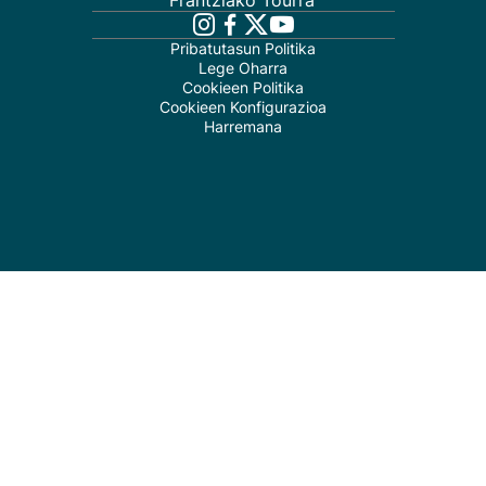
Frantziako Tourra
Pribatutasun Politika
Lege Oharra
Cookieen Politika
Cookieen Konfigurazioa
Harremana