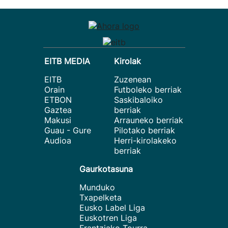
EITB MEDIA
Kirolak
EITB
Zuzenean
Orain
Futboleko berriak
ETBON
Saskibaloiko
Gaztea
berriak
Makusi
Arrauneko berriak
Guau - Gure
Pilotako berriak
Audioa
Herri-kirolakeko
berriak
Gaurkotasuna
Munduko
Txapelketa
Eusko Label Liga
Euskotren Liga