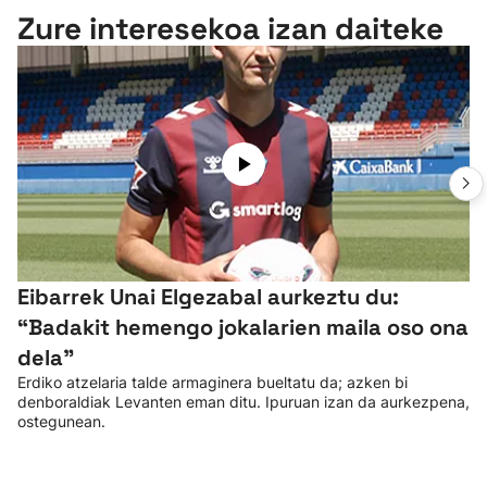
Zure interesekoa izan daiteke
Eibarrek Unai Elgezabal aurkeztu du:
“Badakit hemengo jokalarien maila oso ona
dela”
Erdiko atzelaria talde armaginera bueltatu da; azken bi
denboraldiak Levanten eman ditu. Ipuruan izan da aurkezpena,
ostegunean.