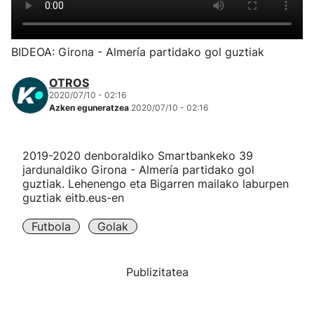
Herri-kirolak
BIDEOA: Girona - Almería partidako gol guztiak
Eskubaloia
OTROS
2020/07/10 - 02:16
Kirolak 360
Azken eguneratzea
2020/07/10 - 02:16
Atletismoa
2019-2020 denboraldiko Smartbankeko 39
jardunaldiko Girona - Almería partidako gol
Mendi-lasterketak
guztiak. Lehenengo eta Bigarren mailako laburpen
guztiak eitb.eus-en
Kirol gehiago
Futbola
Golak
"Helmuga"
Publizitatea