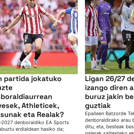
n partida jokatuko
Ligan 26/27 d
uzte
izango diren a
boraldiaurrean
buruz jakin b
vesek, Athleticek,
guztiak
sunak eta Realak?
Epaileen Batzorde Te
denboraldirako arau b
-2027 denboraldiko EA Sports
ditu, eta, besteak be
abuztu erdialdean hasiko da;
galerak saihesteko e