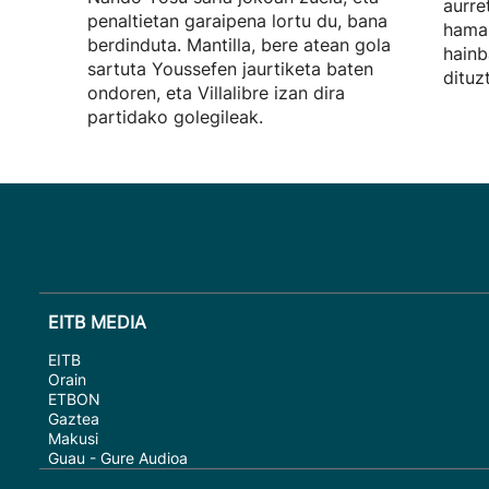
aurre
penaltietan garaipena lortu du, bana
hamab
berdinduta. Mantilla, bere atean gola
hainb
sartuta Youssefen jaurtiketa baten
dituz
ondoren, eta Villalibre izan dira
partidako golegileak.
EITB MEDIA
EITB
Orain
ETBON
Gaztea
Makusi
Guau - Gure Audioa