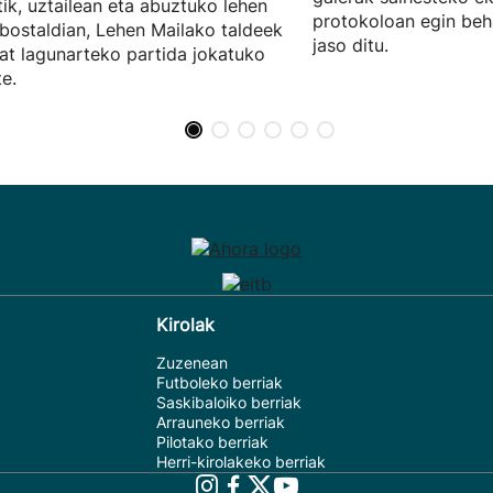
tik, uztailean eta abuztuko lehen
protokoloan egin beh
ostaldian, Lehen Mailako taldeek
jaso ditu.
at lagunarteko partida jokatuko
te.
Kirolak
Zuzenean
Futboleko berriak
Saskibaloiko berriak
Arrauneko berriak
Pilotako berriak
Herri-kirolakeko berriak