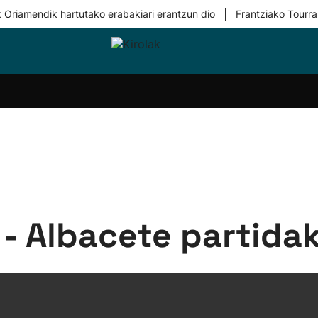
|
 Oriamendik hartutako erabakiari erantzun dio
Frantziako Tourra
i-
Eskubaloia
Kirolak
Atletismoa
Mendi-
Kirol
lak
360
lasterketak
gehiag
Taldeak
olaritza
Lehiaketak
Zuzenean
i-
Kirol-
tzea
bideoak
l Herri
tira
- Albacete partidak