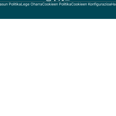
asun Politika
Lege Oharra
Cookieen Politika
Cookieen Konfigurazioa
Ha