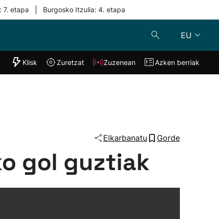
|
: 7. etapa
Burgosko Itzulia: 4. etapa
EU
"Helmuga"
Klisk
Zuretzat
Zuzenean
Azken berriak
Klisk
Zuzenean
o
Zuretzat
Azken berria
Elkarbanatu
Gorde
o gol guztiak