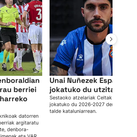
enboraldian
Unai Nuñezek Espanyole
rau berriei
jokatuko du utzita
eharreko
Sestaoko atzelariak Celtak utzita
jokatuko du 2026-2027 denboraldia
talde kataluniarrean.
knikoak datorren
erriak argitaratu
ste, denbora-
kimenak eta VAR