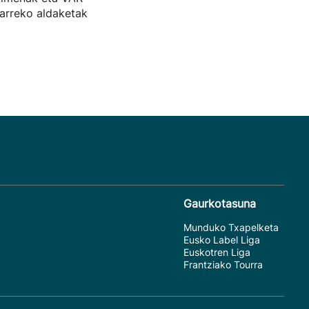
arreko aldaketak
Gaurkotasuna
Munduko Txapelketa
Eusko Label Liga
Euskotren Liga
Frantziako Tourra