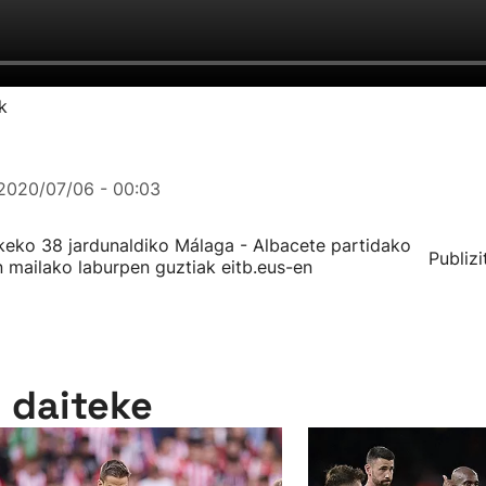
k
2020/07/06 - 00:03
eko 38 jardunaldiko Málaga - Albacete partidako
Publizi
n mailako laburpen guztiak eitb.eus-en
n daiteke