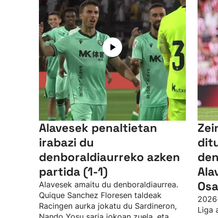
Alavesek penaltietan
Zei
irabazi du
dit
denboraldiaurreko azken
den
partida (1-1)
Ala
Osa
Alavesek amaitu du denboraldiaurrea.
Quique Sanchez Floresen taldeak
2026
Racingen aurka jokatu du Sardineron,
Liga 
Nando Yosu saria jokoan zuela, eta