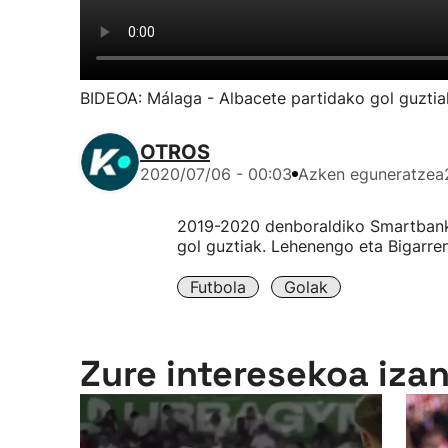
BIDEOA: Málaga - Albacete partidako gol guztia
OTROS
2020/07/06 - 00:03
Azken eguneratzea
2019-2020 denboraldiko Smartbank
gol guztiak. Lehenengo eta Bigarre
Futbola
Golak
Zure interesekoa iza