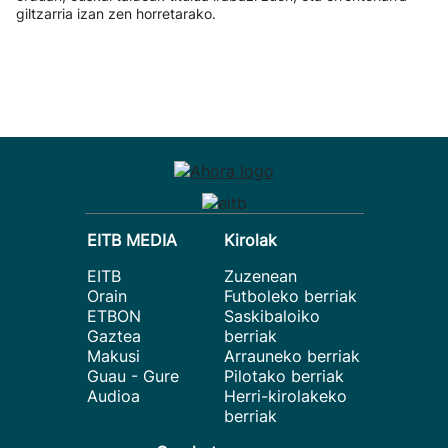
giltzarria izan zen horretarako.
EITB MEDIA
Kirolak
EITB
Zuzenean
Orain
Futboleko berriak
ETBON
Saskibaloiko
Gaztea
berriak
Makusi
Arrauneko berriak
Guau - Gure
Pilotako berriak
Audioa
Herri-kirolakeko
berriak