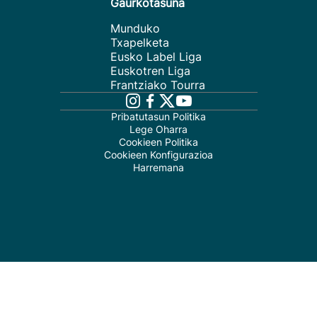
Gaurkotasuna
Munduko
Txapelketa
Eusko Label Liga
Euskotren Liga
Frantziako Tourra
Pribatutasun Politika
Lege Oharra
Cookieen Politika
Cookieen Konfigurazioa
Harremana