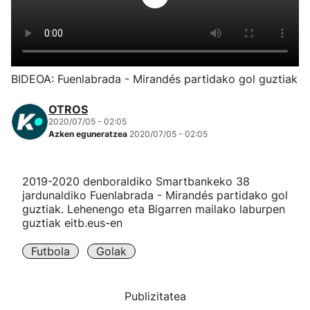
Herri-kirolak
Eskubaloia
BIDEOA: Fuenlabrada - Mirandés partidako gol guztiak
Kirolak 360
OTROS
2020/07/05 - 02:05
Azken eguneratzea
2020/07/05 - 02:05
Atletismoa
Mendi-lasterketak
2019-2020 denboraldiko Smartbankeko 38
jardunaldiko Fuenlabrada - Mirandés partidako gol
guztiak. Lehenengo eta Bigarren mailako laburpen
Kirol gehiago
guztiak eitb.eus-en
"Helmuga"
Futbola
Golak
Publizitatea