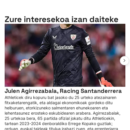
Zure interesekoa izan daiteke
Julen Agirrezabala, Racing Santanderrera
Athleticek diru kopuru bat jasoko du 25 urteko atezainaren
fitxaketarengatik, eta aldagai ekonomikoak gordeko ditu
helburuen, etorkizuneko salmentaren ehunekoaren eta
lehentasunez erosteko eskubidearen arabera. Agirrezabalak,
25 urtekoa bera, 65 partida ofizial jokatu ditu Athleticekin,
tartean 2023-2024 denboraldiko Errege Kopako guztiak;
orduan, euskal taldeak titulua irabazi zuen, eta errenteriarra