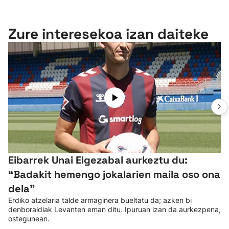
Zure interesekoa izan daiteke
Eibarrek Unai Elgezabal aurkeztu du:
“Badakit hemengo jokalarien maila oso ona
dela”
Erdiko atzelaria talde armaginera bueltatu da; azken bi
denboraldiak Levanten eman ditu. Ipuruan izan da aurkezpena,
ostegunean.