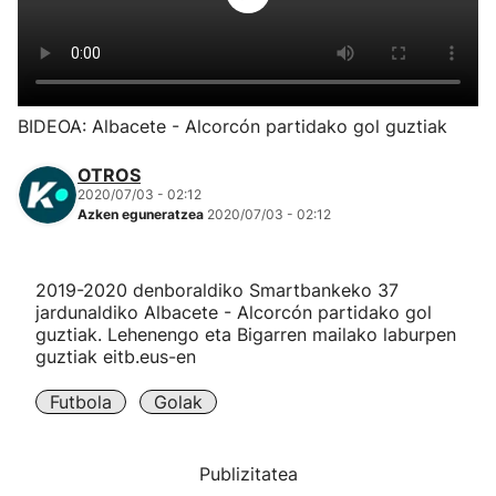
Herri-kirolak
Eskubaloia
BIDEOA: Albacete - Alcorcón partidako gol guztiak
Kirolak 360
OTROS
2020/07/03 - 02:12
Azken eguneratzea
2020/07/03 - 02:12
Atletismoa
Mendi-lasterketak
2019-2020 denboraldiko Smartbankeko 37
jardunaldiko Albacete - Alcorcón partidako gol
guztiak. Lehenengo eta Bigarren mailako laburpen
Kirol gehiago
guztiak eitb.eus-en
"Helmuga"
Futbola
Golak
Publizitatea