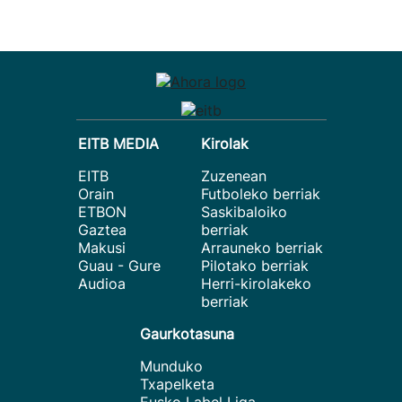
EITB MEDIA
Kirolak
EITB
Zuzenean
Orain
Futboleko berriak
ETBON
Saskibaloiko
Gaztea
berriak
Makusi
Arrauneko berriak
Guau - Gure
Pilotako berriak
Audioa
Herri-kirolakeko
berriak
Gaurkotasuna
Munduko
Txapelketa