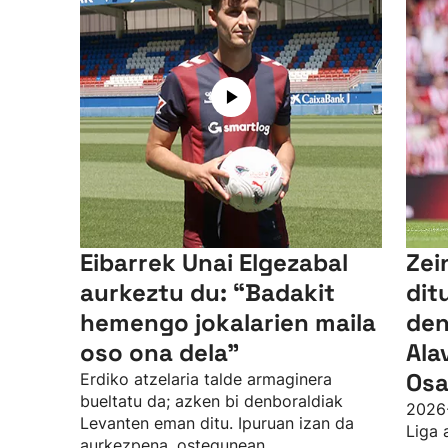
Eibarrek Unai Elgezabal
Zei
aurkeztu du: “Badakit
dit
hemengo jokalarien maila
den
oso ona dela”
Ala
Osa
Erdiko atzelaria talde armaginera
bueltatu da; azken bi denboraldiak
2026
Levanten eman ditu. Ipuruan izan da
Liga 
aurkezpena, ostegunean.