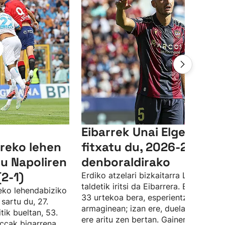
Eibarrek Unai Elgezabal
reko lehen
fitxatu du, 2026-2027
du Napoliren
denboraldirako
(2-1)
Erdiko atzelari bizkaitarra Levante
taldetik iritsi da Eibarrera. Elgezabale
deko lehendabiziko
33 urtekoa bera, esperientzia du tald
sartu du, 27.
armaginean; izan ere, duela hamar ur
tik bueltan, 53.
ere aritu zen bertan. Gainera, Angel
ccak bigarrena