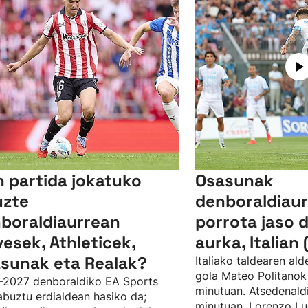
n partida jokatuko
Osasunak
uzte
denboraldiaur
boraldiaurrean
porrota jaso 
vesek, Athleticek,
aurka, Italian 
sunak eta Realak?
Italiako taldearen al
gola Mateo Politanok 
-2027 denboraldiko EA Sports
minutuan. Atsedenaldi
abuztu erdialdean hasiko da;
minutuan, Lorenzo Lu