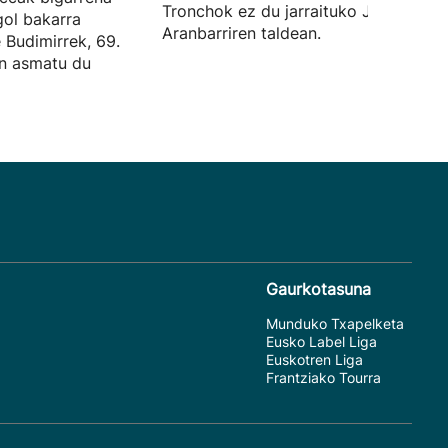
Tronchok ez du jarraituko Jokin
gol bakarra
Aranbarriren taldean.
e Budimirrek, 69.
an asmatu du
Gaurkotasuna
Munduko Txapelketa
Eusko Label Liga
Euskotren Liga
Frantziako Tourra