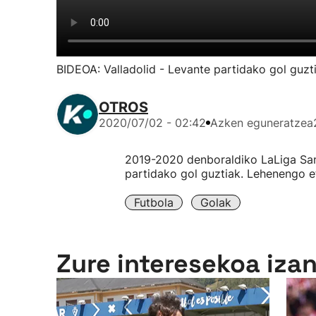
BIDEOA: Valladolid - Levante partidako gol guzt
OTROS
2020/07/02 - 02:42
Azken eguneratzea
2019-2020 denboraldiko LaLiga San
partidako gol guztiak. Lehenengo e
Futbola
Golak
Zure interesekoa iza