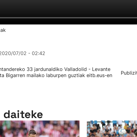
iak
2020/07/02 - 02:42
tandereko 33 jardunaldiko Valladolid - Levante
Publizi
ta Bigarren mailako laburpen guztiak eitb.eus-en
n daiteke