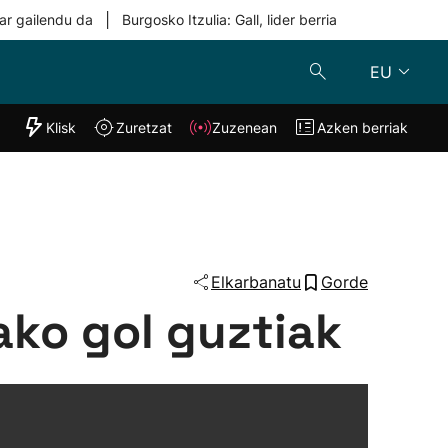
|
ar gailendu da
Burgosko Itzulia: Gall, lider berria
EU
"Helmuga"
Klisk
Zuretzat
Zuzenean
Azken berriak
Klisk
Zuzenean
o
Zuretzat
Azken berria
Elkarbanatu
Gorde
ako gol guztiak