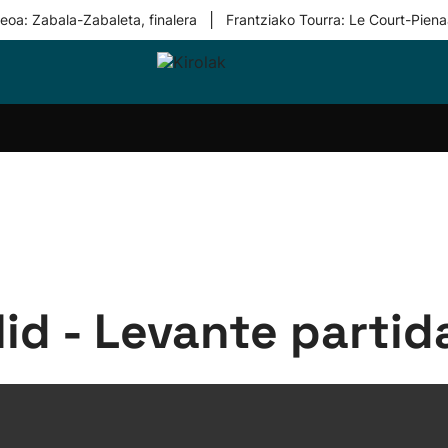
|
eoa: Zabala-Zabaleta, finalera
Frantziako Tourra: Le Court-Piena
i-
Eskubaloia
Kirolak
Atletismoa
Mendi-
Kirol
lak
360
lasterketak
gehiag
Taldeak
olaritza
Lehiaketak
Zuzenean
i-
Kirol-
tzea
bideoak
l Herri
tira
lid - Levante partid