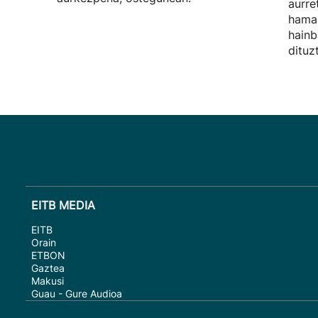
aurre
hamab
hainb
dituz
EITB MEDIA
EITB
Orain
ETBON
Gaztea
Makusi
Guau - Gure Audioa