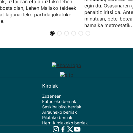
tik, uztailean eta abuztuko lehen
egin du. Osasunaren 
ostaldian, Lehen Mailako taldeek
penaltiz iritsi da. Ant
at lagunarteko partida jokatuko
minutuan, bete-bete
te.
hamaika metroetatik.
Kirolak
Zuzenean
Futboleko berriak
Saskibaloiko berriak
Arrauneko berriak
Pilotako berriak
Herri-kirolakeko berriak