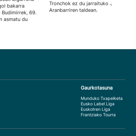
Tronchok ez du jarraituko Jokin
gol bakarra
Aranbarriren taldean.
e Budimirrek, 69.
an asmatu du
Gaurkotasuna
Munduko Txapelketa
Eusko Label Liga
Euskotren Liga
Frantziako Tourra