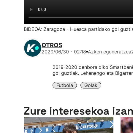
BIDEOA: Zaragoza - Huesca partidako gol guzti
OTROS
2020/06/30 - 02:18
Azken eguneratzea
2019-2020 denboraldiko Smartbank
gol guztiak. Lehenengo eta Bigarre
Futbola
Golak
Zure interesekoa iza