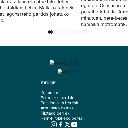
tik, uztailean eta abuztuko lehen
egin du. Osasunaren 
ostaldian, Lehen Mailako taldeek
penaltiz iritsi da. Ant
at lagunarteko partida jokatuko
minutuan, bete-bete
te.
hamaika metroetatik.
Kirolak
Zuzenean
Futboleko berriak
Saskibaloiko berriak
Arrauneko berriak
Pilotako berriak
Herri-kirolakeko berriak