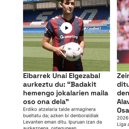
Eibarrek Unai Elgezabal
Zei
aurkeztu du: “Badakit
dit
hemengo jokalarien maila
den
oso ona dela”
Ala
Osa
Erdiko atzelaria talde armaginera
bueltatu da; azken bi denboraldiak
2026
Levanten eman ditu. Ipuruan izan da
Liga 
aurkezpena, ostegunean.