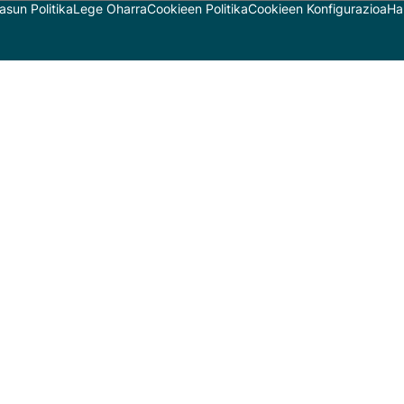
asun Politika
Lege Oharra
Cookieen Politika
Cookieen Konfigurazioa
Ha