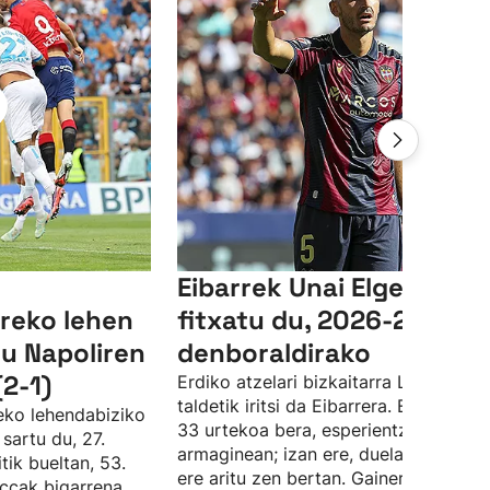
Eibarrek Unai Elgezabal
reko lehen
fitxatu du, 2026-2027
du Napoliren
denboraldirako
(2-1)
Erdiko atzelari bizkaitarra Levante
taldetik iritsi da Eibarrera. Elgezabale
deko lehendabiziko
33 urtekoa bera, esperientzia du tald
sartu du, 27.
armaginean; izan ere, duela hamar ur
tik bueltan, 53.
ere aritu zen bertan. Gainera, Angel
ccak bigarrena