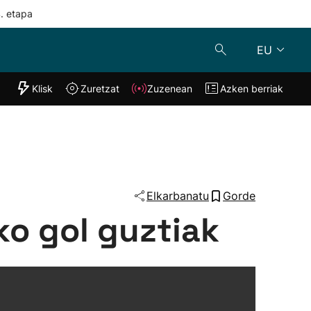
4. etapa
EU
"Helmuga"
Klisk
Zuretzat
Zuzenean
Azken berriak
Klisk
Zuzenean
o
Zuretzat
Azken berria
Elkarbanatu
Gorde
ko gol guztiak