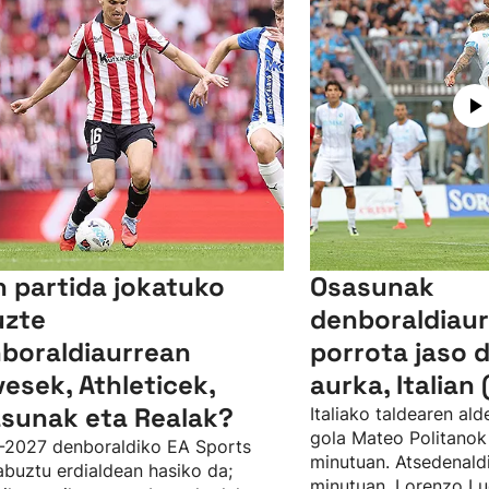
n partida jokatuko
Osasunak
uzte
denboraldiaur
boraldiaurrean
porrota jaso 
vesek, Athleticek,
aurka, Italian 
sunak eta Realak?
Italiako taldearen al
gola Mateo Politanok 
-2027 denboraldiko EA Sports
minutuan. Atsedenaldi
abuztu erdialdean hasiko da;
minutuan, Lorenzo Lu