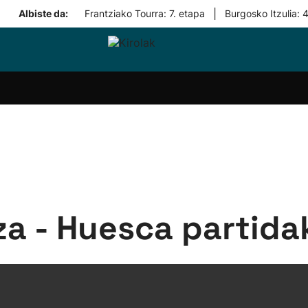
|
Albiste da:
Frantziako Tourra: 7. etapa
Burgosko Itzulia: 
i-
Eskubaloia
Kirolak
Atletismoa
Mendi-
Kirol
lak
360
lasterketak
gehiag
Taldeak
olaritza
Lehiaketak
Zuzenean
i-
Kirol-
tzea
bideoak
l Herri
tira
a - Huesca partida