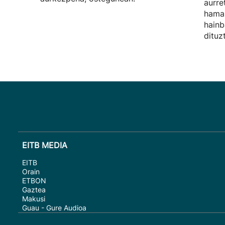
aurre
hamab
hainb
dituz
EITB MEDIA
EITB
Orain
ETBON
Gaztea
Makusi
Guau - Gure Audioa