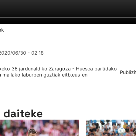
ak
2020/06/30 - 02:18
eko 36 jardunaldiko Zaragoza - Huesca partidako
Publizi
n mailako laburpen guztiak eitb.eus-en
n daiteke