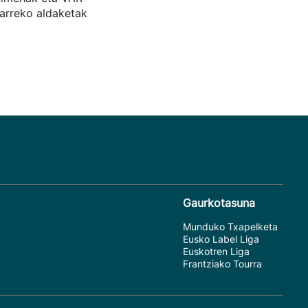
arreko aldaketak
Gaurkotasuna
Munduko Txapelketa
Eusko Label Liga
Euskotren Liga
Frantziako Tourra