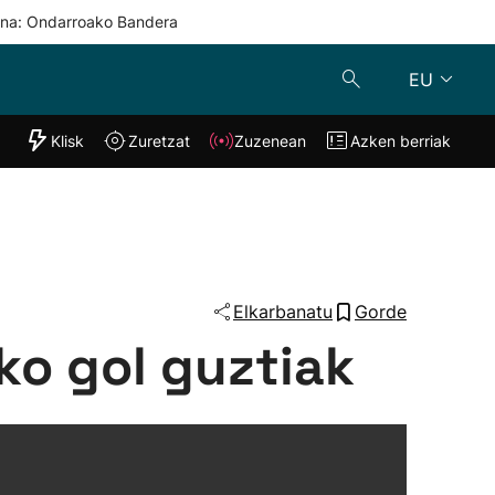
una: Ondarroako Bandera
EU
"Helmuga"
Klisk
Zuretzat
Zuzenean
Azken berriak
Klisk
Zuzenean
o
Zuretzat
Azken berria
Elkarbanatu
Gorde
ko gol guztiak