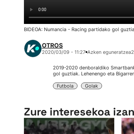
BIDEOA: Numancia - Racing partidako gol guzti
OTROS
2020/03/09 - 11:27
Azken eguneratzea
2
2019-2020 denboraldiko Smartbank
gol guztiak. Lehenengo eta Bigarre
Futbola
Golak
Zure interesekoa iza