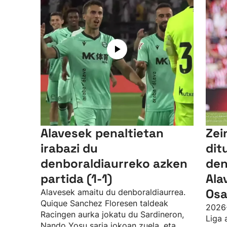
Alavesek penaltietan
Zei
irabazi du
dit
denboraldiaurreko azken
den
partida (1-1)
Ala
Osa
Alavesek amaitu du denboraldiaurrea.
Quique Sanchez Floresen taldeak
2026
Racingen aurka jokatu du Sardineron,
Liga 
Nando Yosu saria jokoan zuela, eta