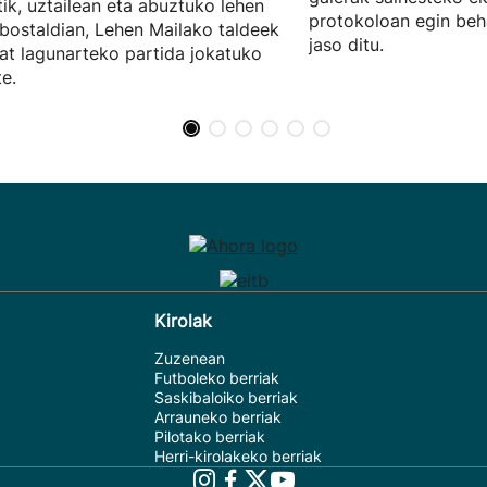
tik, uztailean eta abuztuko lehen
protokoloan egin beh
ostaldian, Lehen Mailako taldeek
jaso ditu.
at lagunarteko partida jokatuko
te.
Kirolak
Zuzenean
Futboleko berriak
Saskibaloiko berriak
Arrauneko berriak
Pilotako berriak
Herri-kirolakeko berriak