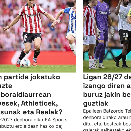
n partida jokatuko
Ligan 26/27 d
uzte
izango diren a
boraldiaurrean
buruz jakin b
vesek, Athleticek,
guztiak
sunak eta Realak?
Epaileen Batzorde Te
denboraldirako arau b
-2027 denboraldiko EA Sports
ditu, eta, besteak be
abuztu erdialdean hasiko da;
galerak saihesteko e