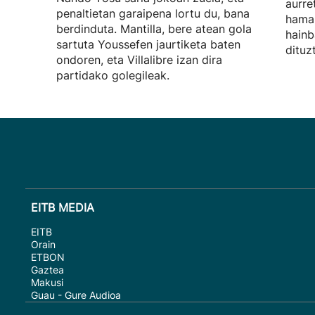
aurre
penaltietan garaipena lortu du, bana
hamab
berdinduta. Mantilla, bere atean gola
hainb
sartuta Youssefen jaurtiketa baten
dituz
ondoren, eta Villalibre izan dira
partidako golegileak.
EITB MEDIA
EITB
Orain
ETBON
Gaztea
Makusi
Guau - Gure Audioa