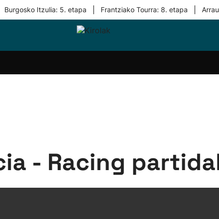
|
|
Burgosko Itzulia: 5. etapa
Frantziako Tourra: 8. etapa
Arra
i-
Eskubaloia
Kirolak
Atletismoa
Mendi-
Kirol
lak
360
lasterketak
gehiag
Taldeak
olaritza
Lehiaketak
Zuzenean
i-
Kirol-
tzea
bideoak
l Herri
tira
a - Racing partida