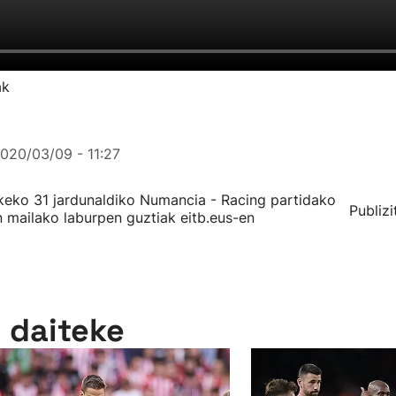
ak
020/03/09 - 11:27
eko 31 jardunaldiko Numancia - Racing partidako
Publizi
n mailako laburpen guztiak eitb.eus-en
n daiteke