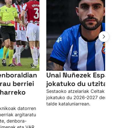
enboraldian
Unai Nuñezek Espanyole
rau berriei
jokatuko du utzita
eharreko
Sestaoko atzelariak Celtak utzita
jokatuko du 2026-2027 denboraldia
talde kataluniarrean.
knikoak datorren
erriak argitaratu
ste, denbora-
kimenak eta VAR