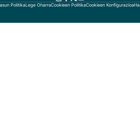
asun Politika
Lege Oharra
Cookieen Politika
Cookieen Konfigurazioa
Ha