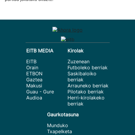
EITB MEDIA
Kirolak
EITB
Zuzenean
Orain
Futboleko berriak
ETBON
Saskibaloiko
Gaztea
berriak
Makusi
Arrauneko berriak
Guau - Gure
Pilotako berriak
Audioa
Herri-kirolakeko
berriak
Gaurkotasuna
Munduko
Txapelketa