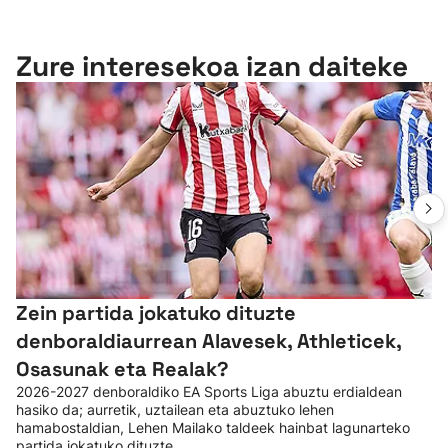
Zure interesekoa izan daiteke
Zein partida jokatuko dituzte
denboraldiaurrean Alavesek, Athleticek,
Osasunak eta Realak?
2026-2027 denboraldiko EA Sports Liga abuztu erdialdean
hasiko da; aurretik, uztailean eta abuztuko lehen
hamabostaldian, Lehen Mailako taldeek hainbat lagunarteko
partida jokatuko dituzte.