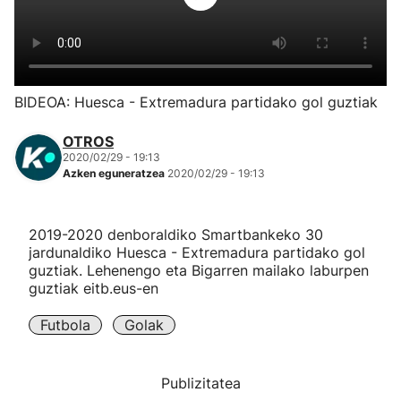
Herri-kirolak
Eskubaloia
BIDEOA: Huesca - Extremadura partidako gol guztiak
Kirolak 360
OTROS
2020/02/29 - 19:13
Azken eguneratzea
2020/02/29 - 19:13
Atletismoa
Mendi-lasterketak
2019-2020 denboraldiko Smartbankeko 30
jardunaldiko Huesca - Extremadura partidako gol
guztiak. Lehenengo eta Bigarren mailako laburpen
Kirol gehiago
guztiak eitb.eus-en
"Helmuga"
Futbola
Golak
Publizitatea