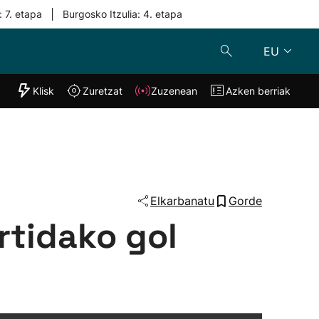
|
: 7. etapa
Burgosko Itzulia: 4. etapa
EU
"Helmuga"
Klisk
Zuretzat
Zuzenean
Azken berriak
Klisk
Zuzenean
o
Zuretzat
Azken berria
Elkarbanatu
Gorde
rtidako gol