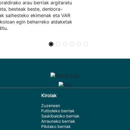
raldirako arau berriak argitaratu
 eta, besteak beste, denbora-
ak saihesteko ekimenak eta VAR
koloan egin beharreko aldaketak
itu.
Kirolak
Zuzenean
Futboleko berriak
Saskibaloiko berriak
Arrauneko berriak
Pilotako berriak