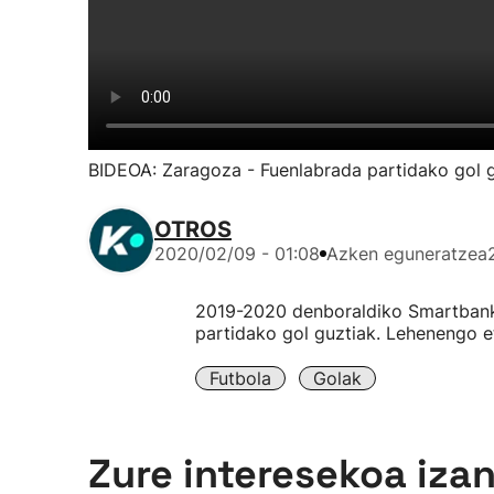
BIDEOA: Zaragoza - Fuenlabrada partidako gol 
OTROS
2020/02/09 - 01:08
Azken eguneratzea
2019-2020 denboraldiko Smartbank
partidako gol guztiak. Lehenengo e
Futbola
Golak
Zure interesekoa iza