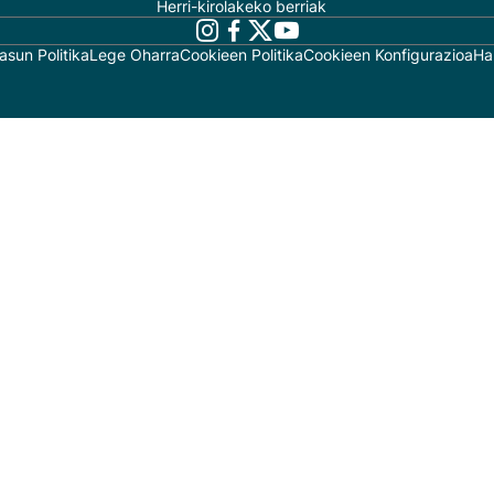
Herri-kirolakeko berriak
asun Politika
Lege Oharra
Cookieen Politika
Cookieen Konfigurazioa
Ha