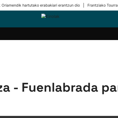
|
 Oriamendik hartutako erabakiari erantzun dio
Frantziako Tourra
i-
Eskubaloia
Kirolak
Atletismoa
Mendi-
Kirol
lak
360
lasterketak
gehiag
Taldeak
olaritza
Lehiaketak
Zuzenean
i-
Kirol-
tzea
bideoak
l Herri
tira
a - Fuenlabrada pa