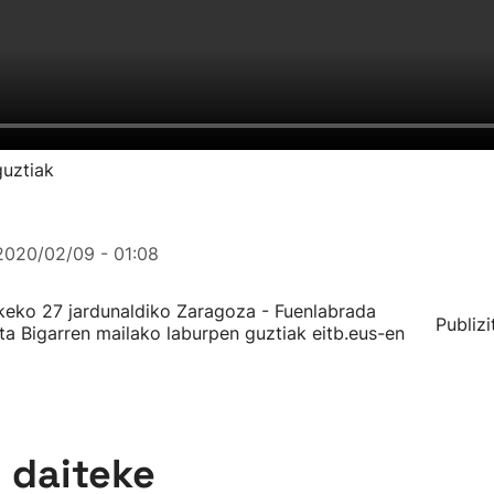
guztiak
2020/02/09 - 01:08
eko 27 jardunaldiko Zaragoza - Fuenlabrada
Publizi
ta Bigarren mailako laburpen guztiak eitb.eus-en
n daiteke