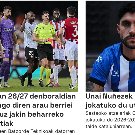
an 26/27 denboraldian
Unai Nuñezek
ngo diren arau berriei
jokatuko du u
uz jakin beharreko
Sestaoko atzelariak C
jokatuko du 2026-20
tiak
talde kataluniarrean.
een Batzorde Teknikoak datorren