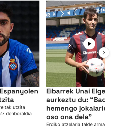
 Espanyolen
Eibarrek Unai Elgezabal
tzita
aurkeztu du: “Badakit
hemengo jokalarien mail
eltak utzita
27 denboraldia
oso ona dela”
Erdiko atzelaria talde armaginera