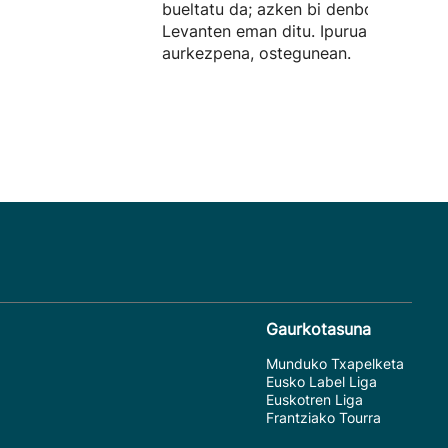
bueltatu da; azken bi denboraldiak
Levanten eman ditu. Ipuruan izan da
aurkezpena, ostegunean.
Gaurkotasuna
Munduko Txapelketa
Eusko Label Liga
Euskotren Liga
Frantziako Tourra