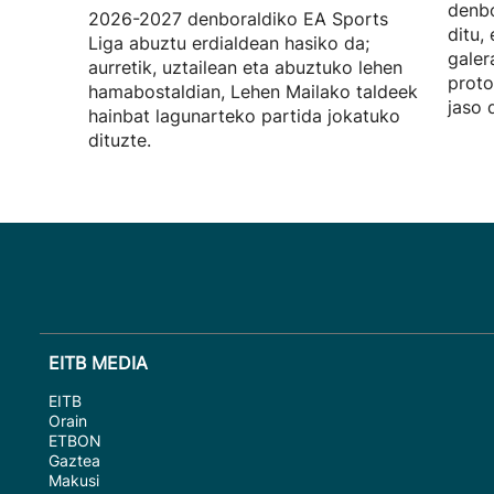
denbo
2026-2027 denboraldiko EA Sports
ditu,
Liga abuztu erdialdean hasiko da;
galer
aurretik, uztailean eta abuztuko lehen
proto
hamabostaldian, Lehen Mailako taldeek
jaso d
hainbat lagunarteko partida jokatuko
dituzte.
EITB MEDIA
EITB
Orain
ETBON
Gaztea
Makusi