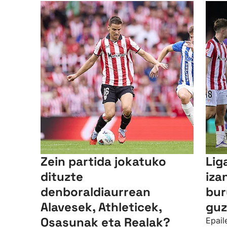
Zein partida jokatuko
Lig
dituzte
iza
denboraldiaurrean
bur
Alavesek, Athleticek,
guz
Osasunak eta Realak?
Epail