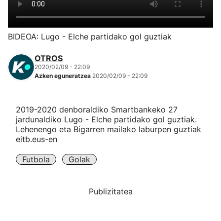
Herri-kirolak
BIDEOA: Lugo - Elche partidako gol guztiak
Eskubaloia
OTROS
2020/02/09 - 22:09
Kirolak 360
Azken eguneratzea
2020/02/09 - 22:09
Atletismoa
2019-2020 denboraldiko Smartbankeko 27
jardunaldiko Lugo - Elche partidako gol guztiak.
Mendi-lasterketak
Lehenengo eta Bigarren mailako laburpen guztiak
eitb.eus-en
Kirol gehiago
Futbola
Golak
"Helmuga"
Publizitatea