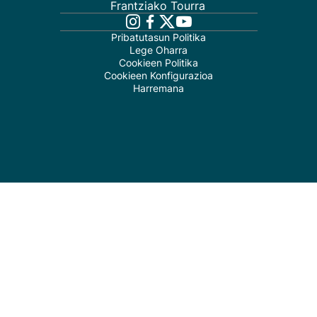
Frantziako Tourra
Pribatutasun Politika
Lege Oharra
Cookieen Politika
Cookieen Konfigurazioa
Harremana