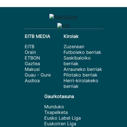
EITB MEDIA
Kirolak
EITB
Zuzenean
Orain
Futboleko berriak
ETBON
Saskibaloiko
Gaztea
berriak
Makusi
Arrauneko berriak
Guau - Gure
Pilotako berriak
Audioa
Herri-kirolakeko
berriak
Gaurkotasuna
Munduko
Txapelketa
Eusko Label Liga
Euskotren Liga