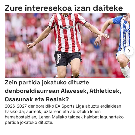
Zure interesekoa izan daiteke
Zein partida jokatuko dituzte
denboraldiaurrean Alavesek, Athleticek,
Osasunak eta Realak?
2026-2027 denboraldiko EA Sports Liga abuztu erdialdean
hasiko da; aurretik, uztailean eta abuztuko lehen
hamabostaldian, Lehen Mailako taldeek hainbat lagunarteko
partida jokatuko dituzte.