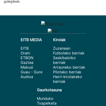
golegileak.
EITB MEDIA
Kirolak
EITB
Zuzenean
Orain
Futboleko berriak
ETBON
Saskibaloiko
Gaztea
berriak
Makusi
Arrauneko berriak
Guau - Gure
Pilotako berriak
Audioa
Herri-kirolakeko
berriak
Gaurkotasuna
Munduko
Txapelketa