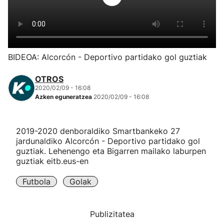
Herri-kirolak
Eskubaloia
BIDEOA: Alcorcón - Deportivo partidako gol guztiak
Kirolak 360
OTROS
2020/02/09 - 16:08
Azken eguneratzea
2020/02/09 - 16:08
Atletismoa
Mendi-lasterketak
2019-2020 denboraldiko Smartbankeko 27
jardunaldiko Alcorcón - Deportivo partidako gol
guztiak. Lehenengo eta Bigarren mailako laburpen
Kirol gehiago
guztiak eitb.eus-en
"Helmuga"
Futbola
Golak
Publizitatea