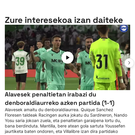
Zure interesekoa izan daiteke
Alavesek penaltietan irabazi du
denboraldiaurreko azken partida (1-1)
Alavesek amaitu du denboraldiaurrea. Quique Sanchez
Floresen taldeak Racingen aurka jokatu du Sardineron, Nando
Yosu saria jokoan zuela, eta penaltietan garaipena lortu du,
bana berdinduta. Mantilla, bere atean gola sartuta Youssefen
jaurtiketa baten ondoren, eta Villalibre izan dira partidako