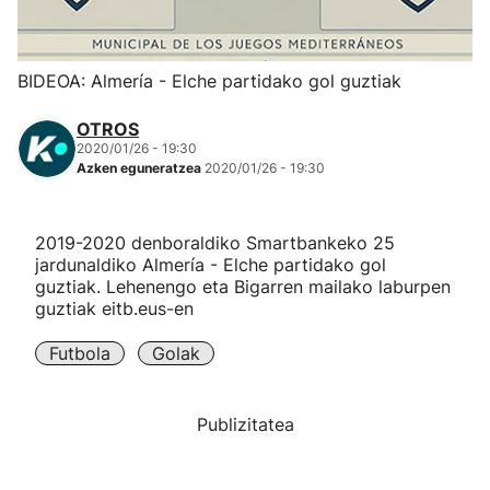
Herri-kirolak
BIDEOA: Almería - Elche partidako gol guztiak
Eskubaloia
OTROS
2020/01/26 - 19:30
Kirolak 360
Azken eguneratzea
2020/01/26 - 19:30
Atletismoa
2019-2020 denboraldiko Smartbankeko 25
jardunaldiko Almería - Elche partidako gol
Mendi-lasterketak
guztiak. Lehenengo eta Bigarren mailako laburpen
guztiak eitb.eus-en
Kirol gehiago
Futbola
Golak
"Helmuga"
Publizitatea