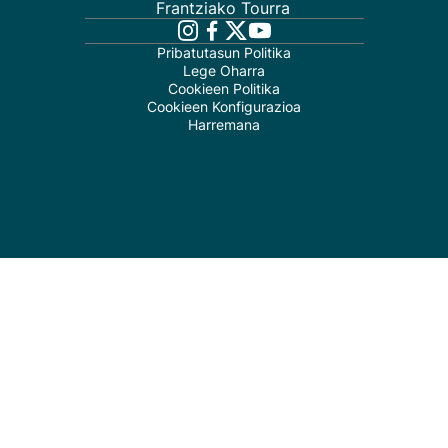
Frantziako Tourra
Pribatutasun Politika
Lege Oharra
Cookieen Politika
Cookieen Konfigurazioa
Harremana