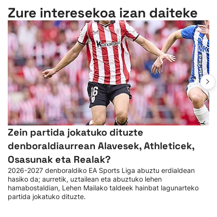
Zure interesekoa izan daiteke
Zein partida jokatuko dituzte
denboraldiaurrean Alavesek, Athleticek,
Osasunak eta Realak?
2026-2027 denboraldiko EA Sports Liga abuztu erdialdean
hasiko da; aurretik, uztailean eta abuztuko lehen
hamabostaldian, Lehen Mailako taldeek hainbat lagunarteko
partida jokatuko dituzte.