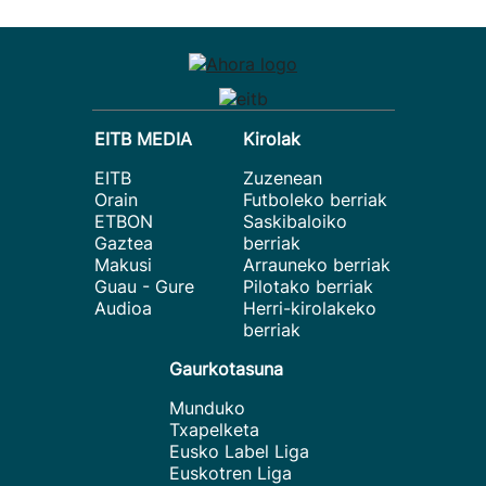
EITB MEDIA
Kirolak
EITB
Zuzenean
Orain
Futboleko berriak
ETBON
Saskibaloiko
Gaztea
berriak
Makusi
Arrauneko berriak
Guau - Gure
Pilotako berriak
Audioa
Herri-kirolakeko
berriak
Gaurkotasuna
Munduko
Txapelketa
Eusko Label Liga
Euskotren Liga