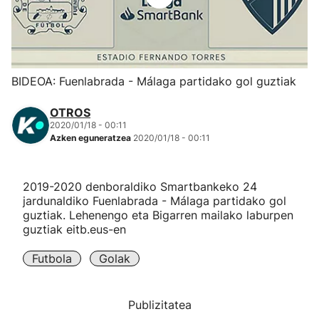
Herri-kirolak
Eskubaloia
BIDEOA: Fuenlabrada - Málaga partidako gol guztiak
Kirolak 360
OTROS
2020/01/18 - 00:11
Azken eguneratzea
2020/01/18 - 00:11
Atletismoa
Mendi-lasterketak
2019-2020 denboraldiko Smartbankeko 24
jardunaldiko Fuenlabrada - Málaga partidako gol
guztiak. Lehenengo eta Bigarren mailako laburpen
Kirol gehiago
guztiak eitb.eus-en
"Helmuga"
Futbola
Golak
Publizitatea