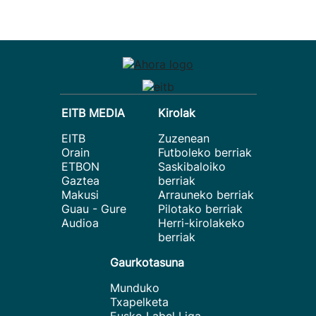
EITB MEDIA
Kirolak
EITB
Zuzenean
Orain
Futboleko berriak
ETBON
Saskibaloiko
Gaztea
berriak
Makusi
Arrauneko berriak
Guau - Gure
Pilotako berriak
Audioa
Herri-kirolakeko
berriak
Gaurkotasuna
Munduko
Txapelketa