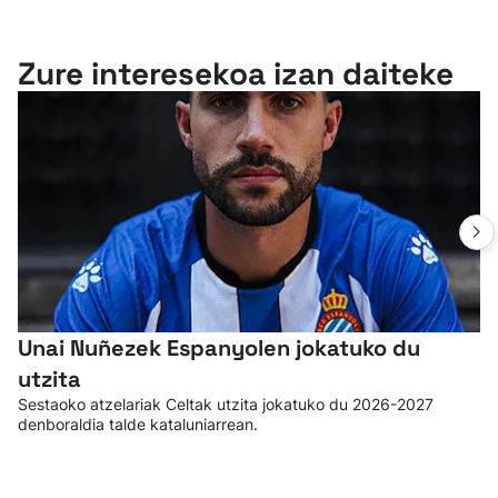
Zure interesekoa izan daiteke
Unai Nuñezek Espanyolen jokatuko du
utzita
Sestaoko atzelariak Celtak utzita jokatuko du 2026-2027
denboraldia talde kataluniarrean.