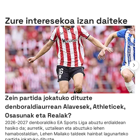
Zure interesekoa izan daiteke
Zein partida jokatuko dituzte
denboraldiaurrean Alavesek, Athleticek,
Osasunak eta Realak?
2026-2027 denboraldiko EA Sports Liga abuztu erdialdean
hasiko da; aurretik, uztailean eta abuztuko lehen
hamabostaldian, Lehen Mailako taldeek hainbat lagunarteko
partida jokatuko dituzte.