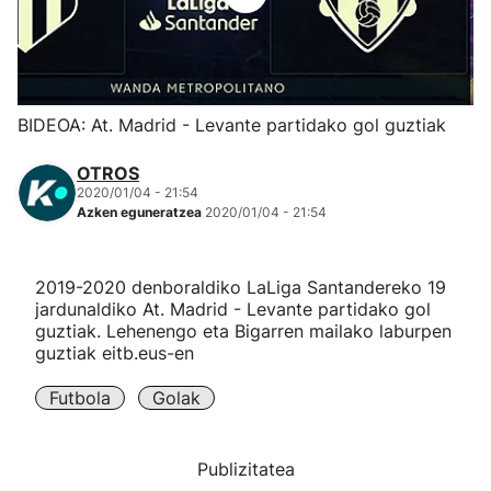
Herri-kirolak
Eskubaloia
BIDEOA: At. Madrid - Levante partidako gol guztiak
Kirolak 360
OTROS
2020/01/04 - 21:54
Azken eguneratzea
2020/01/04 - 21:54
Atletismoa
Mendi-lasterketak
2019-2020 denboraldiko LaLiga Santandereko 19
jardunaldiko At. Madrid - Levante partidako gol
guztiak. Lehenengo eta Bigarren mailako laburpen
Kirol gehiago
guztiak eitb.eus-en
"Helmuga"
Futbola
Golak
Publizitatea