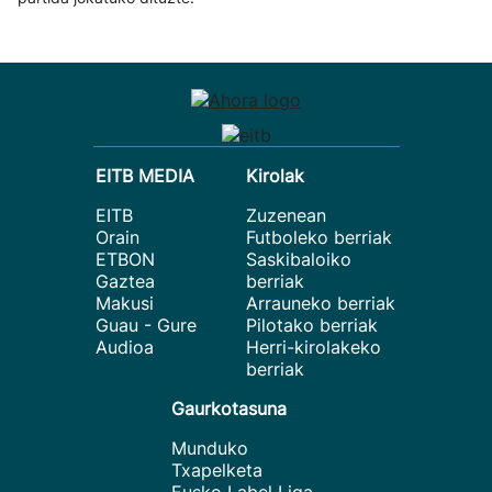
EITB MEDIA
Kirolak
EITB
Zuzenean
Orain
Futboleko berriak
ETBON
Saskibaloiko
Gaztea
berriak
Makusi
Arrauneko berriak
Guau - Gure
Pilotako berriak
Audioa
Herri-kirolakeko
berriak
Gaurkotasuna
Munduko
Txapelketa