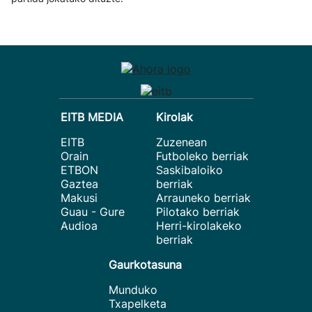
EITB MEDIA
Kirolak
EITB
Zuzenean
Orain
Futboleko berriak
ETBON
Saskibaloiko
Gaztea
berriak
Makusi
Arrauneko berriak
Guau - Gure
Pilotako berriak
Audioa
Herri-kirolakeko
berriak
Gaurkotasuna
Munduko
Txapelketa