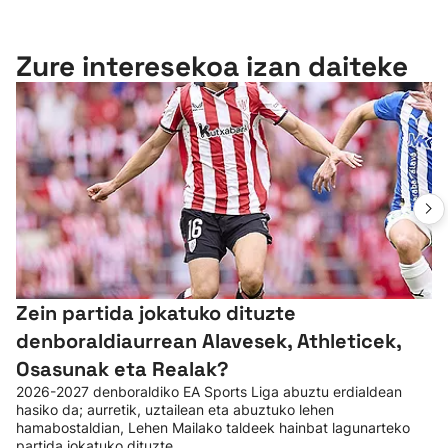
Zure interesekoa izan daiteke
Zein partida jokatuko dituzte
denboraldiaurrean Alavesek, Athleticek,
Osasunak eta Realak?
2026-2027 denboraldiko EA Sports Liga abuztu erdialdean
hasiko da; aurretik, uztailean eta abuztuko lehen
hamabostaldian, Lehen Mailako taldeek hainbat lagunarteko
partida jokatuko dituzte.