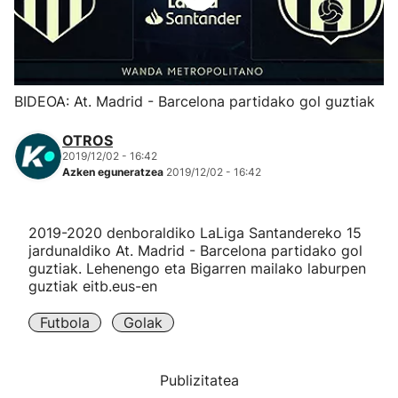
Herri-kirolak
Eskubaloia
BIDEOA: At. Madrid - Barcelona partidako gol guztiak
Kirolak 360
OTROS
2019/12/02 - 16:42
Azken eguneratzea
2019/12/02 - 16:42
Atletismoa
Mendi-lasterketak
2019-2020 denboraldiko LaLiga Santandereko 15
jardunaldiko At. Madrid - Barcelona partidako gol
guztiak. Lehenengo eta Bigarren mailako laburpen
Kirol gehiago
guztiak eitb.eus-en
"Helmuga"
Futbola
Golak
Publizitatea