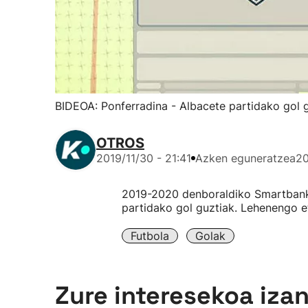
BIDEOA: Ponferradina - Albacete partidako gol 
OTROS
2019/11/30 - 21:41
Azken eguneratzea
20
2019-2020 denboraldiko Smartbanke
partidako gol guztiak. Lehenengo e
Futbola
Golak
Zure interesekoa iza