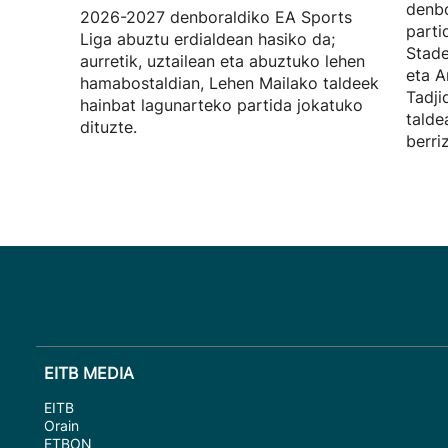
denbo
2026-2027 denboraldiko EA Sports
parti
Liga abuztu erdialdean hasiko da;
Stade
aurretik, uztailean eta abuztuko lehen
eta A
hamabostaldian, Lehen Mailako taldeek
Tadji
hainbat lagunarteko partida jokatuko
talde
dituzte.
berri
EITB MEDIA
EITB
Orain
ETBON