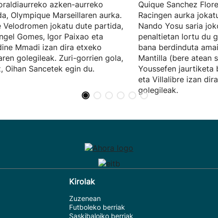
raldiaurreko azken-aurreko
Quique Sanchez Flore
da, Olympique Marseillaren aurka.
Racingen aurka jokat
 Velodromen jokatu dute partida,
Nando Yosu saria jok
ngel Gomes, Igor Paixao eta
penaltietan lortu du 
dine Mmadi izan dira etxeko
bana berdinduta amai
aren golegileak. Zuri-gorrien gola,
Mantilla (bere atean 
z, Oihan Sancetek egin du.
Youssefen jaurtiketa 
eta Villalibre izan di
golegileak.
Kirolak
Zuzenean
Futboleko berriak
Saskibaloiko berriak