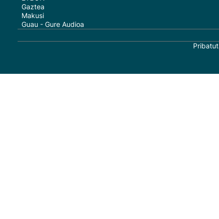
Gaztea
Makusi
Guau - Gure Audioa
Pribatut