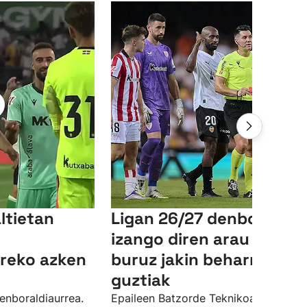
ltietan
Ligan 26/27 denboraldia
izango diren arau berriei
reko azken
buruz jakin beharreko
guztiak
enboraldiaurrea.
Epaileen Batzorde Teknikoak datorre