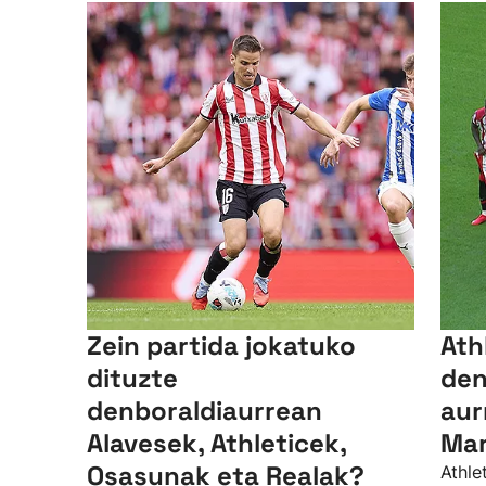
Zein partida jokatuko
Ath
dituzte
den
denboraldiaurrean
aur
Alavesek, Athleticek,
Mar
Osasunak eta Realak?
Athle