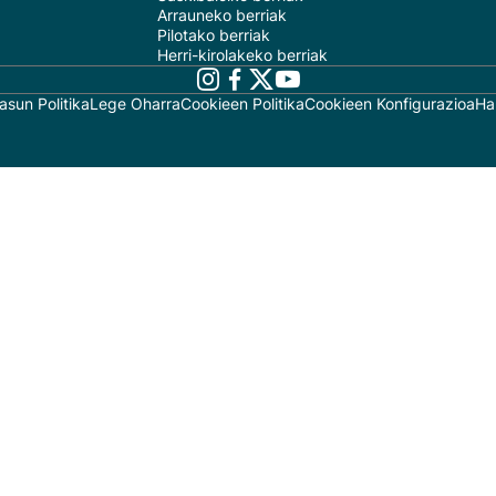
Arrauneko berriak
Pilotako berriak
Herri-kirolakeko berriak
asun Politika
Lege Oharra
Cookieen Politika
Cookieen Konfigurazioa
Ha