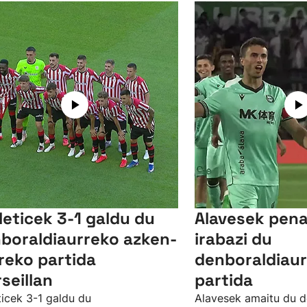
leticek 3-1 galdu du
Alavesek pena
boraldiaurreko azken-
irabazi du
reko partida
denboraldiaur
seillan
partida
ticek 3-1 galdu du
Alavesek amaitu du d