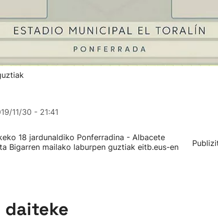
guztiak
19/11/30 - 21:41
ko 18 jardunaldiko Ponferradina - Albacete
Publizi
ta Bigarren mailako laburpen guztiak eitb.eus-en
n daiteke