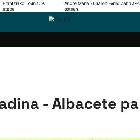
Frantziako Tourra: 9.
Andre Maria Zuriaren Feria: Zabala-Z
|
etapa
ostean
i-
Eskubaloia
Kirolak
Atletismoa
Mendi-
Kirol
lak
360
lasterketak
gehiag
Taldeak
olaritza
Lehiaketak
Zuzenean
i-
Kirol-
tzea
bideoak
l Herri
tira
adina - Albacete pa