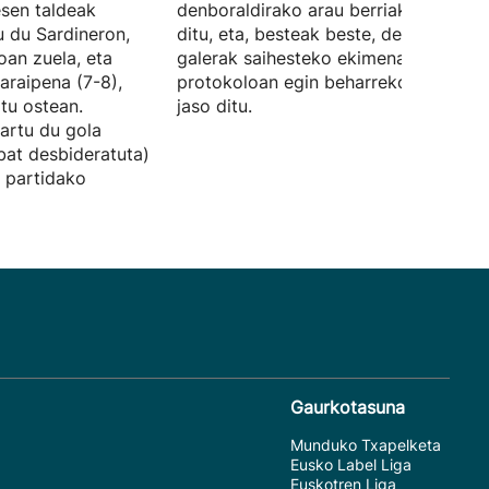
sen taldeak
denboraldirako arau berriak argitarat
u du Sardineron,
ditu, eta, besteak beste, denbora-
oan zuela, eta
galerak saihesteko ekimenak eta VAR
garaipena (7-8),
protokoloan egin beharreko aldaketa
tu ostean.
jaso ditu.
sartu du gola
bat desbideratuta)
ra partidako
Gaurkotasuna
Munduko Txapelketa
Eusko Label Liga
Euskotren Liga