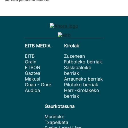
EITB MEDIA
Kirolak
EITB
Zuzenean
Orain
Futboleko berriak
ETBON
Saskibaloiko
Gaztea
berriak
Makusi
Arrauneko berriak
Guau - Gure
Pilotako berriak
Audioa
Herri-kirolakeko
berriak
Gaurkotasuna
Munduko
Txapelketa