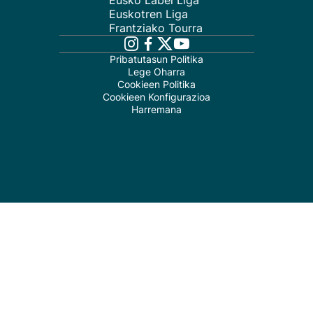
Eusko Label Liga
Euskotren Liga
Frantziako Tourra
Pribatutasun Politika
Lege Oharra
Cookieen Politika
Cookieen Konfigurazioa
Harremana