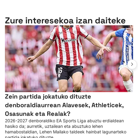
Zure interesekoa izan daiteke
Zein partida jokatuko dituzte
denboraldiaurrean Alavesek, Athleticek,
Osasunak eta Realak?
2026-2027 denboraldiko EA Sports Liga abuztu erdialdean
hasiko da; aurretik, uztailean eta abuztuko lehen
hamabostaldian, Lehen Mailako taldeek hainbat lagunarteko
partida jokatuko dituzte.