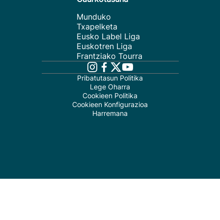
Munduko
Txapelketa
Eusko Label Liga
Euskotren Liga
Frantziako Tourra
Pribatutasun Politika
Lege Oharra
Cookieen Politika
Cookieen Konfigurazioa
Harremana