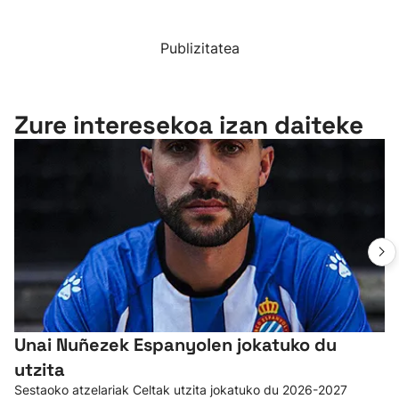
Publizitatea
Zure interesekoa izan daiteke
Unai Nuñezek Espanyolen jokatuko du
utzita
Sestaoko atzelariak Celtak utzita jokatuko du 2026-2027