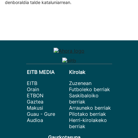
denboraldia talde kataluniarrean.
EITB MEDIA
Kirolak
EITB
Zuzenean
Orain
Futboleko berriak
ETBON
Saskibaloiko
Gaztea
berriak
Makusi
Arrauneko berriak
Guau - Gure
Pilotako berriak
Audioa
Herri-kirolakeko
berriak
Gaurkotasuna